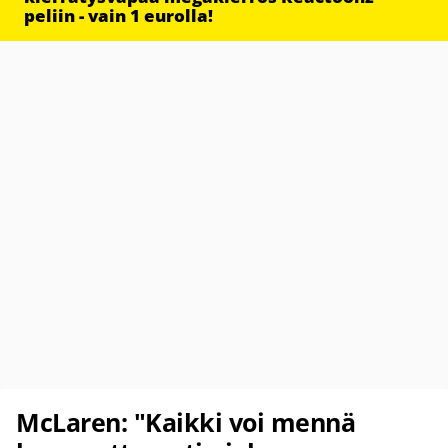
peliin - vain 1 eurolla!
McLaren: "Kaikki voi mennä