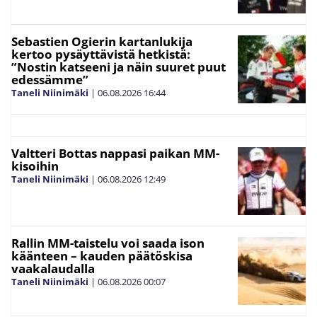
Sebastien Ogierin kartanlukija
kertoo pysäyttävistä hetkistä:
”Nostin katseeni ja näin suuret puut
edessämme”
Taneli Niinimäki
|
06.08.2026
16:44
Valtteri Bottas nappasi paikan MM-
kisoihin
Taneli Niinimäki
|
06.08.2026
12:49
Rallin MM-taistelu voi saada ison
käänteen – kauden päätöskisa
vaakalaudalla
Taneli Niinimäki
|
06.08.2026
00:07