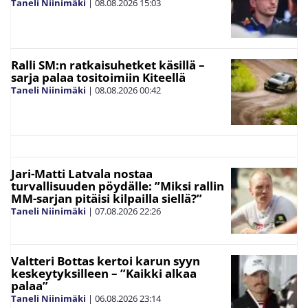
Taneli Niinimäki
|
08.08.2026
15:03
Ralli SM:n ratkaisuhetket käsillä –
sarja palaa tositoimiin Kiteellä
Taneli Niinimäki
|
08.08.2026
00:42
Jari-Matti Latvala nostaa
turvallisuuden pöydälle: ”Miksi rallin
MM-sarjan pitäisi kilpailla siellä?”
Taneli Niinimäki
|
07.08.2026
22:26
Valtteri Bottas kertoi karun syyn
keskeytyksilleen – ”Kaikki alkaa
palaa”
Taneli Niinimäki
|
06.08.2026
23:14