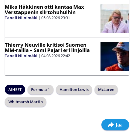
Mika Häkkinen otti kantaa Max
Verstappenin siirtohuhuihin
Taneli Niinimäki
|
05.08.2026
23:31
Thierry Neuville kritisoi Suomen
MM-rallia – Sami Pajari eri linjoilla
Taneli Niinimäki
|
04.08.2026
22:42
AIHEET
Formula 1
Hamilton Lewis
McLaren
Whitmarsh Martin
Jaa