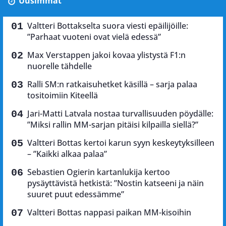
Uusimmat
Valtteri Bottakselta suora viesti epäilijöille:
”Parhaat vuoteni ovat vielä edessä”
Max Verstappen jakoi kovaa ylistystä F1:n
nuorelle tähdelle
Ralli SM:n ratkaisuhetket käsillä – sarja palaa
tositoimiin Kiteellä
Jari-Matti Latvala nostaa turvallisuuden pöydälle:
”Miksi rallin MM-sarjan pitäisi kilpailla siellä?”
Valtteri Bottas kertoi karun syyn keskeytyksilleen
– ”Kaikki alkaa palaa”
Sebastien Ogierin kartanlukija kertoo
pysäyttävistä hetkistä: ”Nostin katseeni ja näin
suuret puut edessämme”
Valtteri Bottas nappasi paikan MM-kisoihin