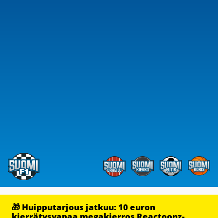
🎁 Huipputarjous jatkuu: 10 euron
kierrätysvapaa megakierros Reactoonz-