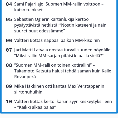
Sami Pajari ajoi Suomen MM-rallin voittoon –
katso tulokset
Sebastien Ogierin kartanlukija kertoo
pysäyttävistä hetkistä: ”Nostin katseeni ja näin
suuret puut edessämme”
Valtteri Bottas nappasi paikan MM-kisoihin
Jari-Matti Latvala nostaa turvallisuuden pöydälle:
”Miksi rallin MM-sarjan pitäisi kilpailla siellä?”
”Suomen MM-ralli on toinen kotirallini” –
Takamoto Katsuta halusi tehdä saman kuin Kalle
Rovanperä
Mika Häkkinen otti kantaa Max Verstappenin
siirtohuhuihin
Valtteri Bottas kertoi karun syyn keskeytyksilleen
– ”Kaikki alkaa palaa”