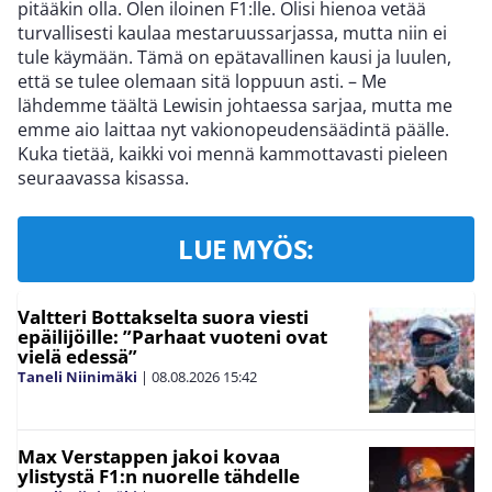
pitääkin olla. Olen iloinen F1:lle. Olisi hienoa vetää
turvallisesti kaulaa mestaruussarjassa, mutta niin ei
tule käymään. Tämä on epätavallinen kausi ja luulen,
että se tulee olemaan sitä loppuun asti. – Me
lähdemme täältä Lewisin johtaessa sarjaa, mutta me
emme aio laittaa nyt vakionopeudensäädintä päälle.
Kuka tietää, kaikki voi mennä kammottavasti pieleen
seuraavassa kisassa.
LUE MYÖS:
Valtteri Bottakselta suora viesti
epäilijöille: ”Parhaat vuoteni ovat
vielä edessä”
Taneli Niinimäki
|
08.08.2026
15:42
Max Verstappen jakoi kovaa
ylistystä F1:n nuorelle tähdelle