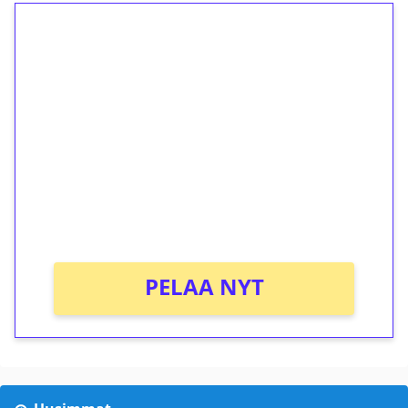
1€ = 10€ arvosta
ilmaiskierroksia ilman
kierrätystä!
Talleta 1€
Saat heti 50 ilmaiskierrosta Tuohi 1000 -
peliin (arvo 0,20€ per kierros)!
Ei kierrätysvaatimusta!
PELAA NYT