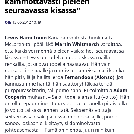
kammottavasti pieleen
seuraavassa kisassa"
Olli
13.06.2012
10:49
Lewis Hamiltonin
Kanadan voitosta huolimatta
McLaren-tallipäällikkö
Martin Whitmarsh
varoittaa,
että kaikki voi mennä pieleen vaikka heti seuraavassa
kisassa. – Lewis on todella huippuiskussa näillä
renkailla, jotka ovat todella haastavat. Hän vain
napsautti ne päälle ja monissa tilanteissa näki kuinka
hän piti yllä ja hallitsi eroa
Fernandoon
(
Alonso
). Jos
kannustimme häntä, hän saattoi yhtäkkiä tehdä
purppurasektorin, tallipomo sanoi F1-toimittaja
Adam
Cooperin
mukaan. – Se oli todella ansaittu (voitto). Hän
on ollut epäonninen tänä vuonna ja hänellä pitäisi olla
jo voitto tai kaksi ennen tätä. Seitsemäs voittaja
seitsemässä osakilpailussa on hienoa lajille, pomo
sanoo, joskaan ei kieltäytyisi dominoivasta
johtoasemasta. – Tämä on hienoa, juuri niin kuin