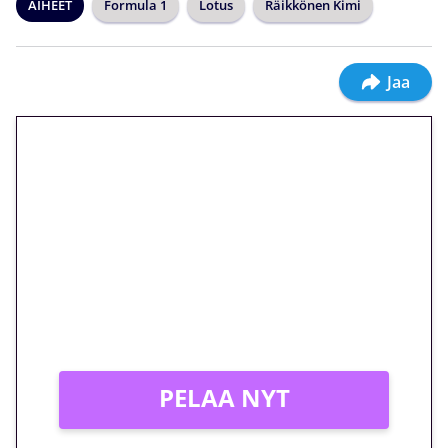
AIHEET
Formula 1
Lotus
Räikkönen Kimi
Jaa
🎁 Huipputarjous jatkuu: 10
euron kierrätysvapaa
megakierros Reactoonz-
peliin – vain 1 eurolla!
Peli: Reactoonz
Vain uusille asiakkaille!
PELAA NYT