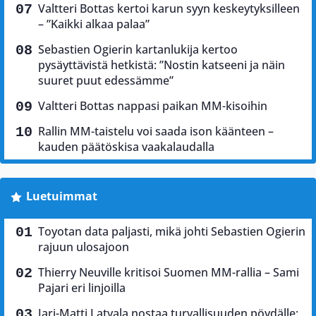
Valtteri Bottas kertoi karun syyn keskeytyksilleen
– ”Kaikki alkaa palaa”
Sebastien Ogierin kartanlukija kertoo
pysäyttävistä hetkistä: ”Nostin katseeni ja näin
suuret puut edessämme”
Valtteri Bottas nappasi paikan MM-kisoihin
Rallin MM-taistelu voi saada ison käänteen –
kauden päätöskisa vaakalaudalla
Luetuimmat
Toyotan data paljasti, mikä johti Sebastien Ogierin
rajuun ulosajoon
Thierry Neuville kritisoi Suomen MM-rallia – Sami
Pajari eri linjoilla
Jari-Matti Latvala nostaa turvallisuuden pöydälle: