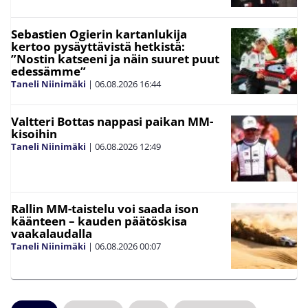
Sebastien Ogierin kartanlukija
kertoo pysäyttävistä hetkistä:
”Nostin katseeni ja näin suuret puut
edessämme”
Taneli Niinimäki
|
06.08.2026
16:44
Valtteri Bottas nappasi paikan MM-
kisoihin
Taneli Niinimäki
|
06.08.2026
12:49
Rallin MM-taistelu voi saada ison
käänteen – kauden päätöskisa
vaakalaudalla
Taneli Niinimäki
|
06.08.2026
00:07