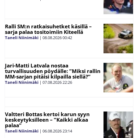
Ralli SM:n ratkaisuhetket käsillä –
sarja palaa tositoimiin Kiteellä
Taneli Niinimäki
|
08.08.2026
00:42
Jari-Matti Latvala nostaa
turvallisuuden pöydälle: ”Miksi rallin
MM-sarjan pitäisi kilpailla siellä?”
Taneli Niinimäki
|
07.08.2026
22:26
Valtteri Bottas kertoi karun syyn
keskeytyksilleen – ”Kaikki alkaa
palaa”
Taneli Niinimäki
|
06.08.2026
23:14