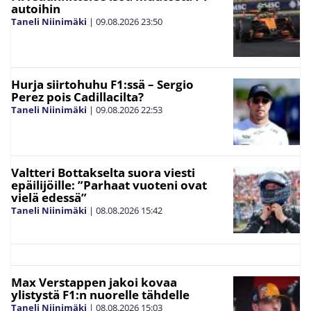
autoihin
Taneli Niinimäki
|
09.08.2026
23:50
Hurja siirtohuhu F1:ssä – Sergio
Perez pois Cadillacilta?
Taneli Niinimäki
|
09.08.2026
22:53
Valtteri Bottakselta suora viesti
epäilijöille: ”Parhaat vuoteni ovat
vielä edessä”
Taneli Niinimäki
|
08.08.2026
15:42
Max Verstappen jakoi kovaa
ylistystä F1:n nuorelle tähdelle
Taneli Niinimäki
|
08.08.2026
15:03