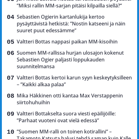
”Miksi rallin MM-sarjan pitäisi kilpailla siellä?”
Sebastien Ogierin kartanlukija kertoo
pysäyttävistä hetkistä: ”Nostin katseeni ja näin
suuret puut edessämme”
Valtteri Bottas nappasi paikan MM-kisoihin
Suomen MM-rallissa hurjan ulosajon kokenut
Sebastien Ogier paljasti loppukauden
suunnitelmansa
Valtteri Bottas kertoi karun syyn keskeytyksilleen
– ”Kaikki alkaa palaa”
Mika Häkkinen otti kantaa Max Verstappenin
siirtohuhuihin
Valtteri Bottakselta suora viesti epäilijöille:
”Parhaat vuoteni ovat vielä edessä”
”Suomen MM-ralli on toinen kotirallini” –
Takamoto Katsuta halusi tehdä saman kuin Kalle