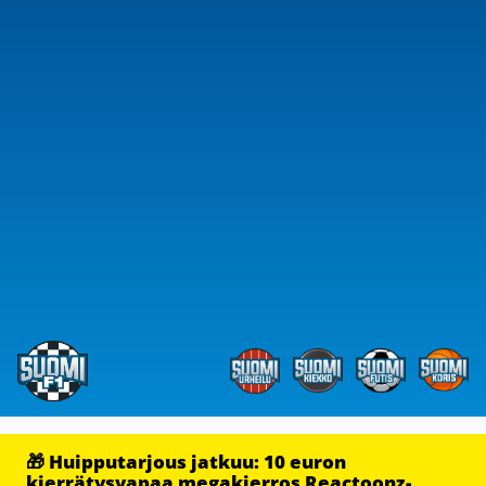
🎁 Huipputarjous jatkuu: 10 euron
kierrätysvapaa megakierros Reactoonz-