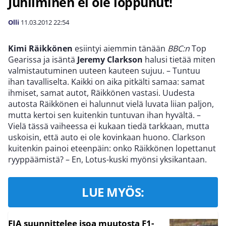
Juhliminen ei ole loppunut!
Olli
11.03.2012
22:54
Kimi Räikkönen
esiintyi aiemmin tänään
BBC:n
Top
Gearissa ja isäntä
Jeremy Clarkson
halusi tietää miten
valmistautuminen uuteen kauteen sujuu. – Tuntuu
ihan tavalliselta. Kaikki on aika pitkälti samaa: samat
ihmiset, samat autot, Räikkönen vastasi. Uudesta
autosta Räikkönen ei halunnut vielä luvata liian paljon,
mutta kertoi sen kuitenkin tuntuvan ihan hyvältä. –
Vielä tässä vaiheessa ei kukaan tiedä tarkkaan, mutta
uskoisin, että auto ei ole kovinkaan huono. Clarkson
kuitenkin painoi eteenpäin: onko Räikkönen lopettanut
ryyppäämistä? – En, Lotus-kuski myönsi yksikantaan.
LUE MYÖS:
FIA suunnittelee isoa muutosta F1-