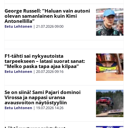
George Russell: ”Haluan vain autoni
olevan samanlainen kuin Kimi
Antonellilla”
Eetu Lehtonen
|
21.07.2026
09:00
F1-tähti sai nykyautoista
tarpeekseen – latasi suorat sanat:
”Melko paska tapa ajaa kilpaa”
Eetu Lehtonen
|
20.07.2026
09:16
Se on siinä! Sami Pajari dominoi
Virossa ja nappasi uransa
avausvoiton näytöstyyliin
Eetu Lehtonen
|
19.07.2026
14:26