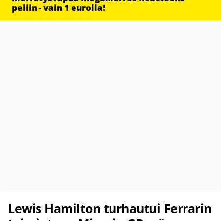
peliin - vain 1 eurolla!
Lewis Hamilton turhautui Ferrarin