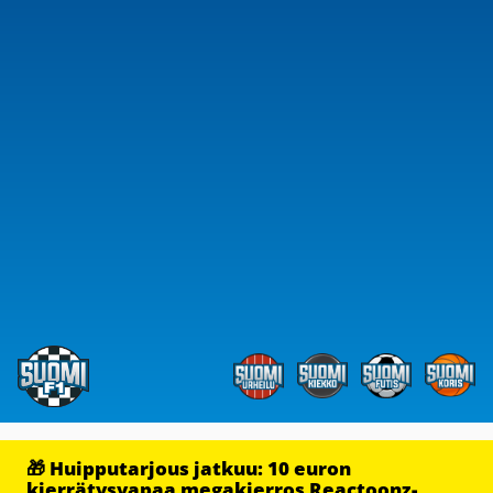
🎁 Huipputarjous jatkuu: 10 euron
kierrätysvapaa megakierros Reactoonz-