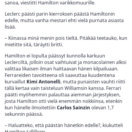
sanoa, viestitti Hamilton varikkomuurille.
Leclerc päästi parin kierroksen päästä Hamiltonin
edelle, mutta vanha mestari ehti vielä purnata asiasta
lisää.
– Kiinassa minä menin pois tieltä. Pitäkää teetauko, kun
mietitte sitä, täräytti britti.
Hamilton ei lopulta päässyt kunnolla karkuun
Leclerciltä, jolloin osat vaihtuivat ja monacolainen alkoi
valittaa likaisen ilman haittaavan hänen kilpailuaan.
Ferrareiden tavoitteena oli saavuttaa kuudentena
kurvaillut
Kimi Antonelli
, mutta punaisten vauhti riitti
tällä kertaa vain taisteluun Williamsin kanssa. Ferrari
päätti myöhemmin palauttaa aiemman järjestyksen,
josta Hamilton otti vielä enemmän nokkiinsa, etenkin
kun hänelle ilmoitettiin
Carlos Sainzin
olevan 1,7
sekunnin päässä.
– Haluatteko, että päästän hänetkin edelle?, kiukutteli
Hamilton tallilleen.