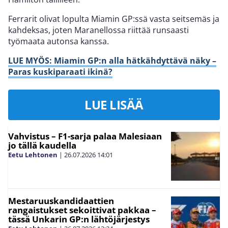
Ferrarit olivat lopulta Miamin GP:ssä vasta seitsemäs ja
kahdeksas, joten Maranellossa riittää runsaasti
työmaata autonsa kanssa.
LUE MYÖS: Miamin GP:n alla hätkähdyttävä näky –
Paras kuskiparaati ikinä?
LUE LISÄÄ
Vahvistus – F1-sarja palaa Malesiaan
jo tällä kaudella
Eetu Lehtonen
|
26.07.2026
14:01
Mestaruuskandidaattien
rangaistukset sekoittivat pakkaa –
tässä Unkarin GP:n lähtöjärjestys