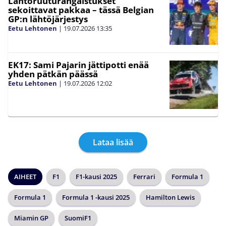
Lähtöruuturangaistukset
sekoittavat pakkaa – tässä Belgian
GP:n lähtöjärjestys
Eetu Lehtonen
|
19.07.2026
13:35
EK17: Sami Pajarin jättipotti enää
yhden pätkän päässä
Eetu Lehtonen
|
19.07.2026
12:02
Lataa lisää
AIHEET
F1
F1-kausi 2025
Ferrari
Formula 1
Formula 1
Formula 1 -kausi 2025
Hamilton Lewis
Miamin GP
SuomiF1