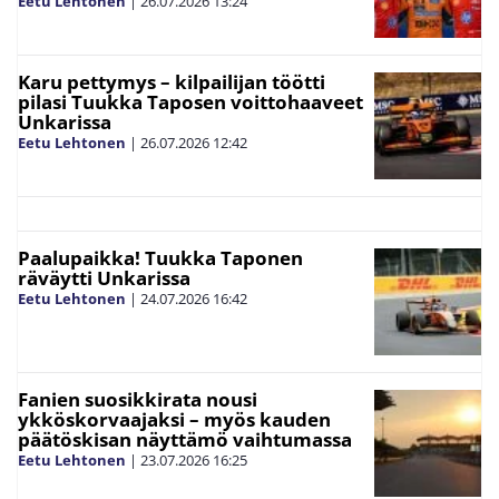
Eetu Lehtonen
|
26.07.2026
13:24
Karu pettymys – kilpailijan töötti
pilasi Tuukka Taposen voittohaaveet
Unkarissa
Eetu Lehtonen
|
26.07.2026
12:42
Paalupaikka! Tuukka Taponen
räväytti Unkarissa
Eetu Lehtonen
|
24.07.2026
16:42
Fanien suosikkirata nousi
ykköskorvaajaksi – myös kauden
päätöskisan näyttämö vaihtumassa
Eetu Lehtonen
|
23.07.2026
16:25