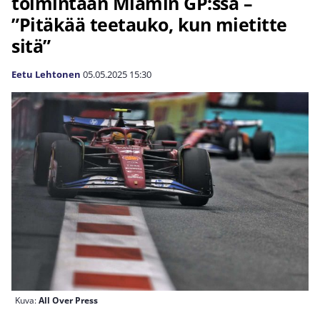
toimintaan Miamin GP:ssä –
”Pitäkää teetauko, kun mietitte
sitä”
Eetu Lehtonen
05.05.2025
15:30
Kuva:
All Over Press