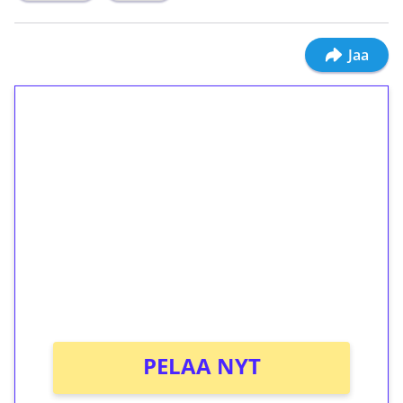
Jaa
1€ = 10€ arvosta
ilmaiskierroksia ilman
kierrätystä!
Talleta 1€
Saat heti 50 ilmaiskierrosta Tuohi 1000 -
peliin (arvo 0,20€ per kierros)!
Ei kierrätysvaatimusta!
PELAA NYT