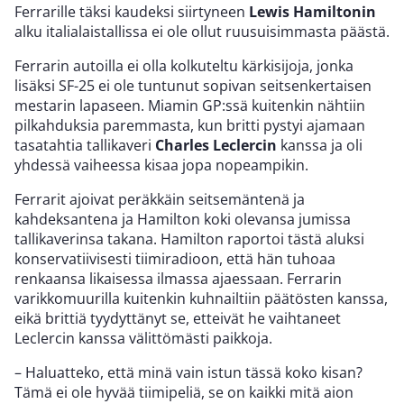
Ferrarille täksi kaudeksi siirtyneen
Lewis Hamiltonin
alku italialaistallissa ei ole ollut ruusuisimmasta päästä.
Ferrarin autoilla ei olla kolkuteltu kärkisijoja, jonka
lisäksi SF-25 ei ole tuntunut sopivan seitsenkertaisen
mestarin lapaseen. Miamin GP:ssä kuitenkin nähtiin
pilkahduksia paremmasta, kun britti pystyi ajamaan
tasatahtia tallikaveri
Charles Leclercin
kanssa ja oli
yhdessä vaiheessa kisaa jopa nopeampikin.
Ferrarit ajoivat peräkkäin seitsemäntenä ja
kahdeksantena ja Hamilton koki olevansa jumissa
tallikaverinsa takana. Hamilton raportoi tästä aluksi
konservatiivisesti tiimiradioon, että hän tuhoaa
renkaansa likaisessa ilmassa ajaessaan. Ferrarin
varikkomuurilla kuitenkin kuhnailtiin päätösten kanssa,
eikä brittiä tyydyttänyt se, etteivät he vaihtaneet
Leclercin kanssa välittömästi paikkoja.
– Haluatteko, että minä vain istun tässä koko kisan?
Tämä ei ole hyvää tiimipeliä, se on kaikki mitä aion