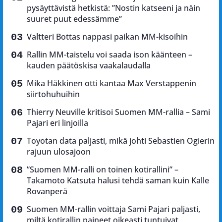
pysäyttävistä hetkistä: ”Nostin katseeni ja näin
suuret puut edessämme”
Valtteri Bottas nappasi paikan MM-kisoihin
Rallin MM-taistelu voi saada ison käänteen –
kauden päätöskisa vaakalaudalla
Mika Häkkinen otti kantaa Max Verstappenin
siirtohuhuihin
Thierry Neuville kritisoi Suomen MM-rallia – Sami
Pajari eri linjoilla
Toyotan data paljasti, mikä johti Sebastien Ogierin
rajuun ulosajoon
”Suomen MM-ralli on toinen kotirallini” –
Takamoto Katsuta halusi tehdä saman kuin Kalle
Rovanperä
Suomen MM-rallin voittaja Sami Pajari paljasti,
miltä kotirallin paineet oikeasti tuntuivat