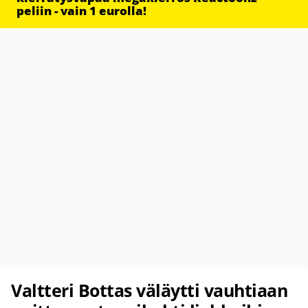
peliin - vain 1 eurolla!
Valtteri Bottas väläytti vauhtiaan