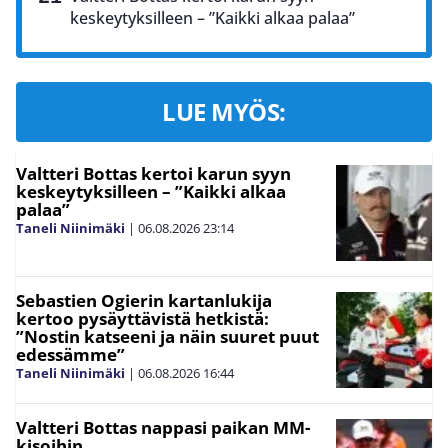
keskeytyksilleen – ”Kaikki alkaa palaa”
LUE MYÖS:
Valtteri Bottas kertoi karun syyn
keskeytyksilleen – ”Kaikki alkaa
palaa”
Taneli Niinimäki
|
06.08.2026
23:14
Sebastien Ogierin kartanlukija
kertoo pysäyttävistä hetkistä:
”Nostin katseeni ja näin suuret puut
edessämme”
Taneli Niinimäki
|
06.08.2026
16:44
Valtteri Bottas nappasi paikan MM-
kisoihin