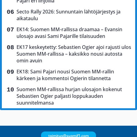
Pajari eri linjoilla
Secto Rally 2026: Sunnuntain lähtöjärjestys ja
aikataulu
EK14: Suomen MM-rallissa draamaa – Evansin
ulosajo avasi Sami Pajarille tilaisuuden
EK17 keskeytetty: Sebastien Ogier ajoi rajusti ulos
Suomen MM-rallissa – kaksikko nousi autosta
omin avuin
EK18: Sami Pajari nousi Suomen MM-rallin
kärkeen ja kommentoi Ogierin tilannetta
Suomen MM-rallissa hurjan ulosajon kokenut
Sebastien Ogier paljasti loppukauden
suunnitelmansa
toimitus@suomif1.com