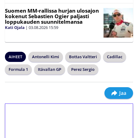
Suomen MM-rallissa hurjan ulosajon
kokenut Sebastien Ogier paljasti
loppukauden suunnitelmansa
Kati Ojala
|
03.08.2026
15:59
AIHEET
Antonelli Kimi
Bottas Valtteri
Cadillac
Formula 1
Itävallan GP
Perez Sergio
Jaa
1€ = 10€ arvosta
ilmaiskierroksia ilman
kierrätystä!