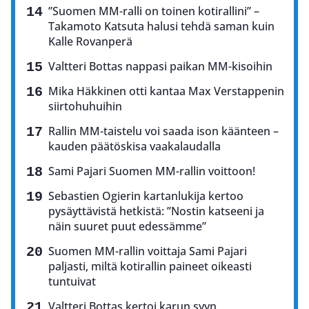
”Suomen MM-ralli on toinen kotirallini” –
Takamoto Katsuta halusi tehdä saman kuin
Kalle Rovanperä
Valtteri Bottas nappasi paikan MM-kisoihin
Mika Häkkinen otti kantaa Max Verstappenin
siirtohuhuihin
Rallin MM-taistelu voi saada ison käänteen –
kauden päätöskisa vaakalaudalla
Sami Pajari Suomen MM-rallin voittoon!
Sebastien Ogierin kartanlukija kertoo
pysäyttävistä hetkistä: ”Nostin katseeni ja
näin suuret puut edessämme”
Suomen MM-rallin voittaja Sami Pajari
paljasti, miltä kotirallin paineet oikeasti
tuntuivat
Valtteri Bottas kertoi karun syyn