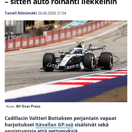
– sitten auto roihahti liekkeihin
Taneli Niinimäki
26.06.2026
21:54
Kuva:
All Over Press
Cadillacin Valtteri Bottaksen perjantain vapaat
harjoitukset
Itävallan GP:ssä
sisälsivät sekä
onnistumisia että pettymyksiä.