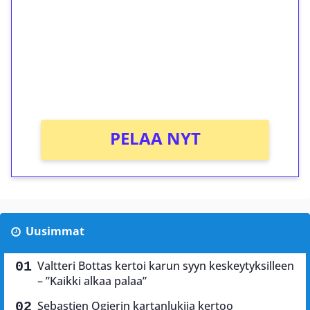
Talleta 1€
Saat heti 50 ilmaiskierrosta Tuohi 1000 -
peliin (arvo 0,20€ per kierros)!
Ei kierrätysvaatimusta!
PELAA NYT
Uusimmat
Valtteri Bottas kertoi karun syyn keskeytyksilleen
– ”Kaikki alkaa palaa”
Sebastien Ogierin kartanlukija kertoo