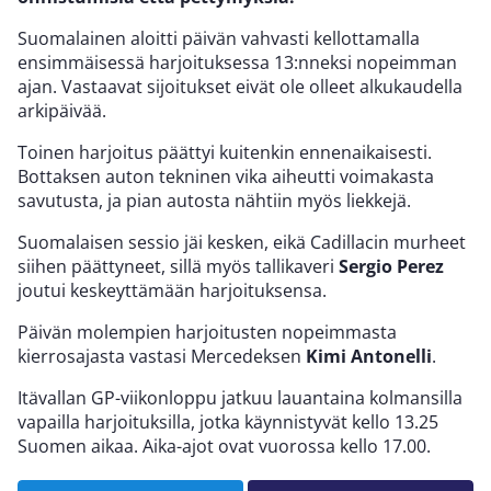
Suomalainen aloitti päivän vahvasti kellottamalla
ensimmäisessä harjoituksessa 13:nneksi nopeimman
ajan. Vastaavat sijoitukset eivät ole olleet alkukaudella
arkipäivää.
Toinen harjoitus päättyi kuitenkin ennenaikaisesti.
Bottaksen auton tekninen vika aiheutti voimakasta
savutusta, ja pian autosta nähtiin myös liekkejä.
Suomalaisen sessio jäi kesken, eikä Cadillacin murheet
siihen päättyneet, sillä myös tallikaveri
Sergio Perez
joutui keskeyttämään harjoituksensa.
Päivän molempien harjoitusten nopeimmasta
kierrosajasta vastasi Mercedeksen
Kimi Antonelli
.
Itävallan GP-viikonloppu jatkuu lauantaina kolmansilla
vapailla harjoituksilla, jotka käynnistyvät kello 13.25
Suomen aikaa. Aika-ajot ovat vuorossa kello 17.00.