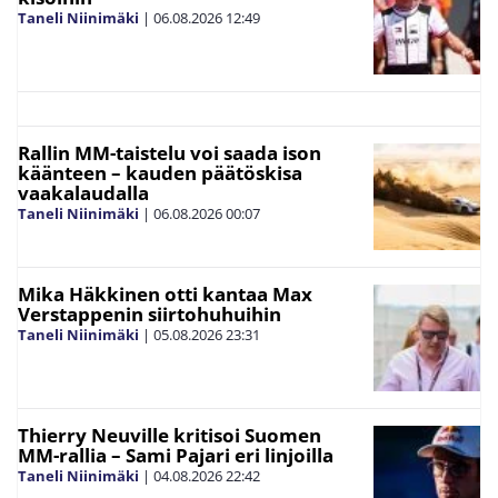
Taneli Niinimäki
|
06.08.2026
12:49
Rallin MM-taistelu voi saada ison
käänteen – kauden päätöskisa
vaakalaudalla
Taneli Niinimäki
|
06.08.2026
00:07
Mika Häkkinen otti kantaa Max
Verstappenin siirtohuhuihin
Taneli Niinimäki
|
05.08.2026
23:31
Thierry Neuville kritisoi Suomen
MM-rallia – Sami Pajari eri linjoilla
Taneli Niinimäki
|
04.08.2026
22:42