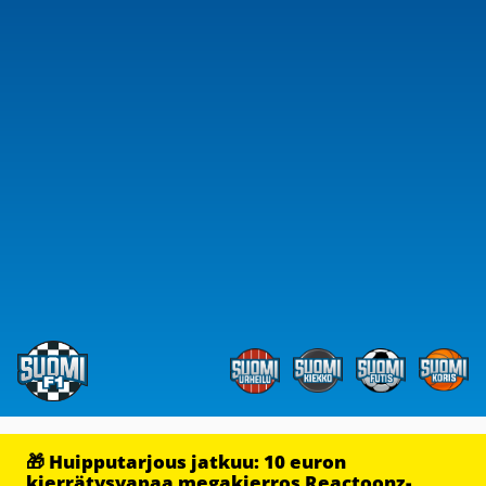
🎁 Huipputarjous jatkuu: 10 euron
kierrätysvapaa megakierros Reactoonz-