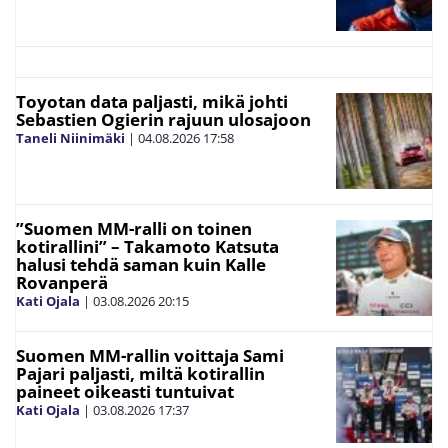
Toyotan data paljasti, mikä johti
Sebastien Ogierin rajuun ulosajoon
Taneli Niinimäki
|
04.08.2026
17:58
”Suomen MM-ralli on toinen
kotirallini” – Takamoto Katsuta
halusi tehdä saman kuin Kalle
Rovanperä
Kati Ojala
|
03.08.2026
20:15
Suomen MM-rallin voittaja Sami
Pajari paljasti, miltä kotirallin
paineet oikeasti tuntuivat
Kati Ojala
|
03.08.2026
17:37