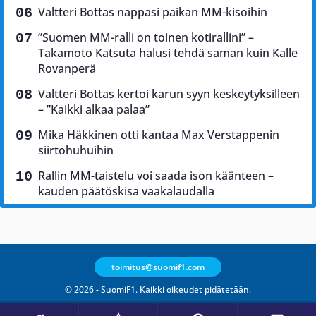
Valtteri Bottas nappasi paikan MM-kisoihin
”Suomen MM-ralli on toinen kotirallini” –
Takamoto Katsuta halusi tehdä saman kuin Kalle
Rovanperä
Valtteri Bottas kertoi karun syyn keskeytyksilleen
– ”Kaikki alkaa palaa”
Mika Häkkinen otti kantaa Max Verstappenin
siirtohuhuihin
Rallin MM-taistelu voi saada ison käänteen –
kauden päätöskisa vaakalaudalla
toimitus@suomif1.com
© 2026 - SuomiF1. Kaikki oikeudet pidätetään.