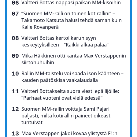
Valtteri Bottas nappasi paikan MM-kisoihin
”Suomen MM-ralli on toinen kotirallini” –
Takamoto Katsuta halusi tehdä saman kuin
Kalle Rovanperä
Valtteri Bottas kertoi karun syyn
keskeytyksilleen – ”Kaikki alkaa palaa”
Mika Häkkinen otti kantaa Max Verstappenin
siirtohuhuihin
Rallin MM-taistelu voi saada ison käänteen –
kauden päätöskisa vaakalaudalla
Valtteri Bottakselta suora viesti epäilijöille:
”Parhaat vuoteni ovat vielä edessä”
Suomen MM-rallin voittaja Sami Pajari
paljasti, miltä kotirallin paineet oikeasti
tuntuivat
Max Verstappen jakoi kovaa ylistystä F1:n