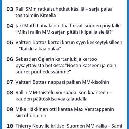
Ralli SM:n ratkaisuhetket käsillä – sarja palaa
tositoimiin Kiteellä
Jari-Matti Latvala nostaa turvallisuuden pöydälle:
”Miksi rallin MM-sarjan pitäisi kilpailla siellä?”
Valtteri Bottas kertoi karun syyn keskeytyksilleen
– ”Kaikki alkaa palaa”
Sebastien Ogierin kartanlukija kertoo
pysäyttävistä hetkistä: ”Nostin katseeni ja näin
suuret puut edessämme”
Valtteri Bottas nappasi paikan MM-kisoihin
Rallin MM-taistelu voi saada ison käänteen –
kauden päätöskisa vaakalaudalla
Mika Häkkinen otti kantaa Max Verstappenin
siirtohuhuihin
Thierry Neuville kritisoi Suomen MM-rallia – Sami