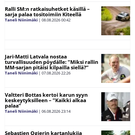
Ralli SM:n ratkaisuhetket käsillä –
sarja palaa tositoimiin Kiteellä
Taneli Niinimäki
|
08.08.2026
00:42
Jari-Matti Latvala nostaa
turvallisuuden pöydälle: ”Miksi rallin
MM-sarjan pitäisi kilpailla siellä?”
Taneli Niinimäki
|
07.08.2026
22:26
Valtteri Bottas kertoi karun syyn
keskeytyksilleen – ”Kaikki alkaa
palaa”
Taneli Niinimäki
|
06.08.2026
23:14
Sebastien Ogierin kartanlukija