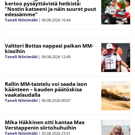
kertoo pysäyttävistä hetkistä:
”Nostin katseeni ja näin suuret puut
edessämme”
Taneli Niinimäki
|
06.08.2026
16:44
Valtteri Bottas nappasi paikan MM-
kisoihin
Taneli Niinimäki
|
06.08.2026
12:49
Rallin MM-taistelu voi saada ison
käänteen – kauden päätöskisa
vaakalaudalla
Taneli Niinimäki
|
06.08.2026
00:07
Mika Häkkinen otti kantaa Max
Verstappenin siirtohuhuihin
Taneli Niinimäki
|
05.08.2026
23:31