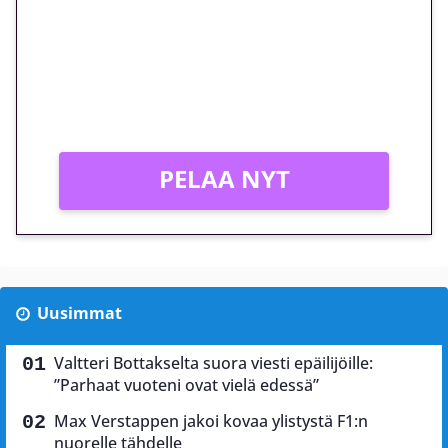
peliin – vain 1 eurolla!
Peli: Reactoonz
Vain uusille asiakkaille!
PELAA NYT
Uusimmat
Valtteri Bottakselta suora viesti epäilijöille:
”Parhaat vuoteni ovat vielä edessä”
Max Verstappen jakoi kovaa ylistystä F1:n
nuorelle tähdelle