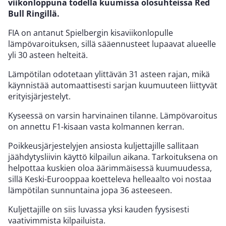
viikonloppuna todella kuumissa olosuhteissa Red
Bull Ringillä.
FIA on antanut Spielbergin kisaviikonlopulle
lämpövaroituksen, sillä sääennusteet lupaavat alueelle
yli 30 asteen helteitä.
Lämpötilan odotetaan ylittävän 31 asteen rajan, mikä
käynnistää automaattisesti sarjan kuumuuteen liittyvät
erityisjärjestelyt.
Kyseessä on varsin harvinainen tilanne. Lämpövaroitus
on annettu F1-kisaan vasta kolmannen kerran.
Poikkeusjärjestelyjen ansiosta kuljettajille sallitaan
jäähdytysliivin käyttö kilpailun aikana. Tarkoituksena on
helpottaa kuskien oloa äärimmäisessä kuumuudessa,
sillä Keski-Eurooppaa koetteleva helleaalto voi nostaa
lämpötilan sunnuntaina jopa 36 asteeseen.
Kuljettajille on siis luvassa yksi kauden fyysisesti
vaativimmista kilpailuista.