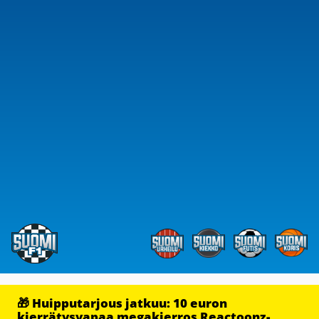
🎁 Huipputarjous jatkuu: 10 euron
kierrätysvapaa megakierros Reactoonz-