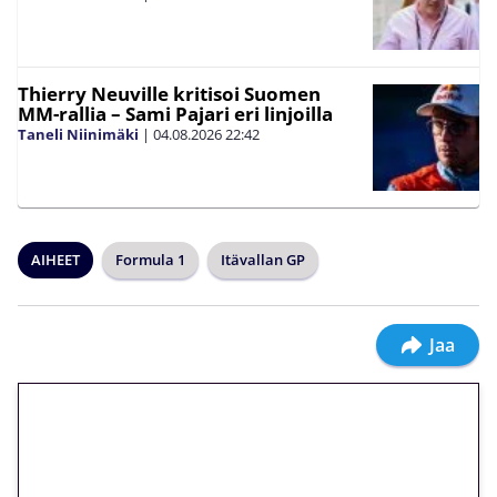
Thierry Neuville kritisoi Suomen
MM-rallia – Sami Pajari eri linjoilla
Taneli Niinimäki
|
04.08.2026
22:42
AIHEET
Formula 1
Itävallan GP
Jaa
🎁 Huipputarjous jatkuu: 10
euron kierrätysvapaa
megakierros Reactoonz-