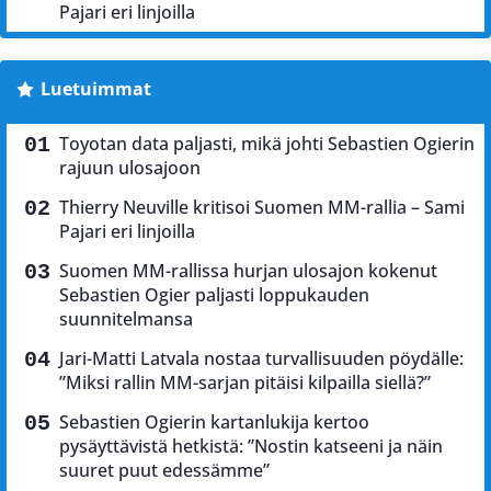
Pajari eri linjoilla
Luetuimmat
Toyotan data paljasti, mikä johti Sebastien Ogierin
rajuun ulosajoon
Thierry Neuville kritisoi Suomen MM-rallia – Sami
Pajari eri linjoilla
Suomen MM-rallissa hurjan ulosajon kokenut
Sebastien Ogier paljasti loppukauden
suunnitelmansa
Jari-Matti Latvala nostaa turvallisuuden pöydälle:
”Miksi rallin MM-sarjan pitäisi kilpailla siellä?”
Sebastien Ogierin kartanlukija kertoo
pysäyttävistä hetkistä: ”Nostin katseeni ja näin
suuret puut edessämme”