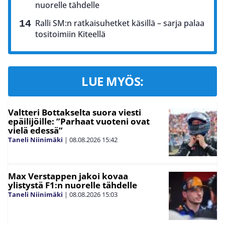
nuorelle tähdelle
Ralli SM:n ratkaisuhetket käsillä – sarja palaa
tositoimiin Kiteellä
LUE MYÖS:
Valtteri Bottakselta suora viesti
epäilijöille: ”Parhaat vuoteni ovat
vielä edessä”
Taneli Niinimäki
|
08.08.2026
15:42
Max Verstappen jakoi kovaa
ylistystä F1:n nuorelle tähdelle
Taneli Niinimäki
|
08.08.2026
15:03