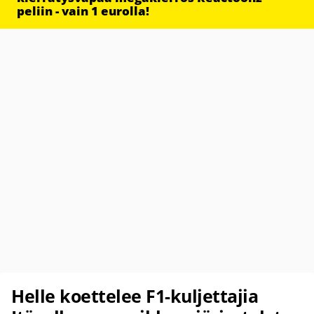
peliin - vain 1 eurolla!
Helle koettelee F1-kuljettajia