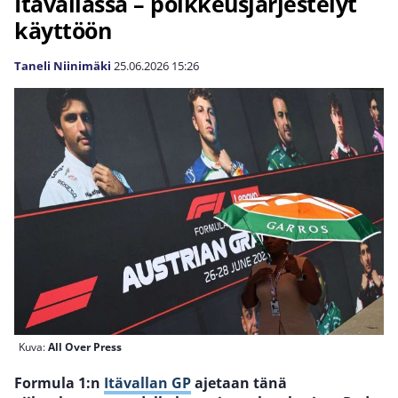
Itävallassa – poikkeusjärjestelyt
käyttöön
Taneli Niinimäki
25.06.2026
15:26
Kuva:
All Over Press
Formula 1:n
Itävallan GP
ajetaan tänä