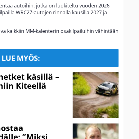
sentaa autoihin, jotka on luokiteltu vuoden 2026
kilpailla WRC27-autojen rinnalla kausilla 2027 ja
tava kaikkiin MM-kalenterin osakilpailuihin vähintään
LUE MYÖS:
hetket käsillä –
iin Kiteellä
nostaa
älle: ”Miksi