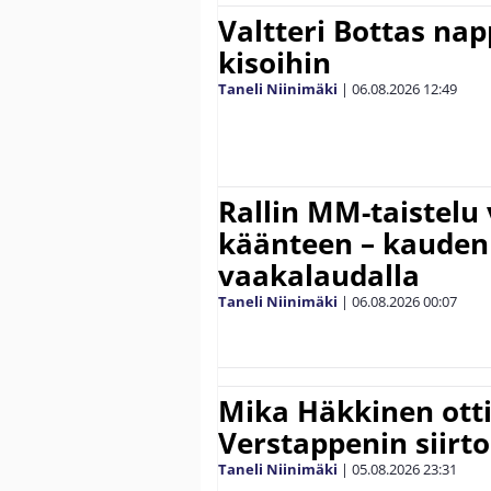
Valtteri Bottas na
kisoihin
Taneli Niinimäki
|
06.08.2026
12:49
Rallin MM-taistelu 
käänteen – kauden
vaakalaudalla
Taneli Niinimäki
|
06.08.2026
00:07
Mika Häkkinen ott
Verstappenin siirt
Taneli Niinimäki
|
05.08.2026
23:31