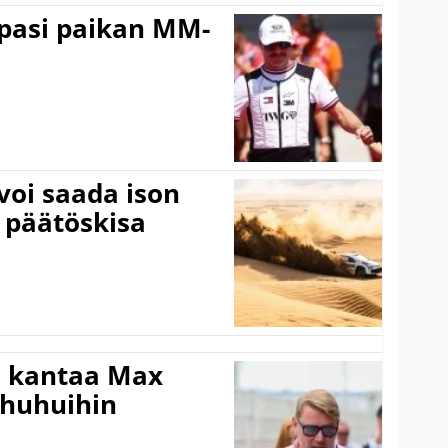
ppasi paikan MM-
voi saada ison
 päätöskisa
i kantaa Max
ohuhuihin