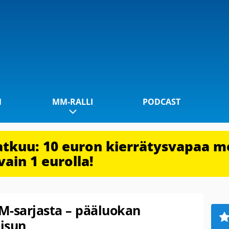
1
MM-RALLI
PODCAST
jatkuu: 10 euron kierrätysvapaa m
vain 1 eurolla!
MM-sarjasta – pääluokan
aisun