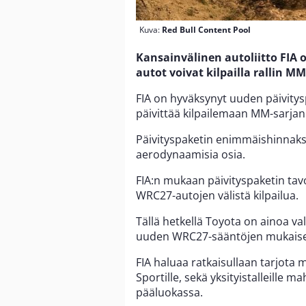
Kuva:
Red Bull Content Pool
Kansainvälinen autoliitto FIA o
autot voivat kilpailla rallin 
FIA on hyväksynyt uuden päivitysp
päivittää kilpailemaan MM-sarjan
Päivityspaketin enimmäishinnaksi 
aerodynaamisia osia.
FIA:n mukaan päivityspaketin tav
WRC27-autojen välistä kilpailua.
Tällä hetkellä Toyota on ainoa va
uuden WRC27-sääntöjen mukaise
FIA haluaa ratkaisullaan tarjota m
Sportille, sekä yksityistalleille 
pääluokassa.