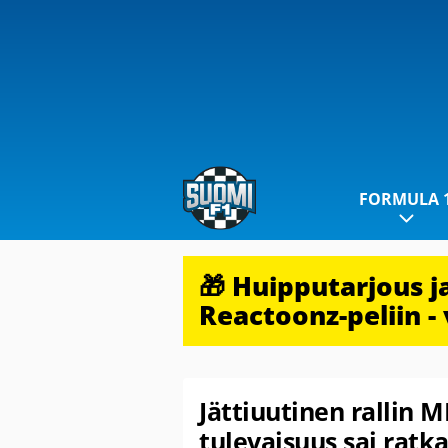
FORMULA 
🎁 Huipputarjous 
Reactoonz-peliin - 
Jättiuutinen rallin 
tulevaisuus sai ratk