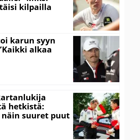
äisi kilpailla
toi karun syyn
”Kaikki alkaa
kartanlukija
ä hetkistä:
a näin suuret puut