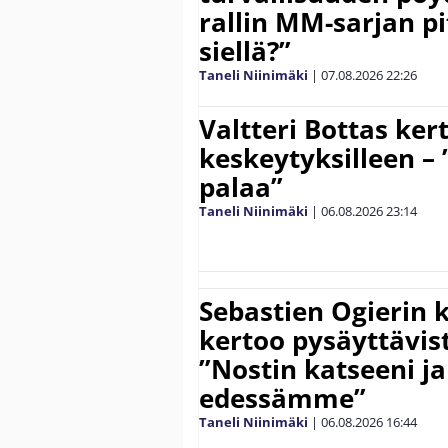
rallin MM-sarjan pit
siellä?”
Taneli Niinimäki
|
07.08.2026
22:26
Valtteri Bottas ker
keskeytyksilleen – 
palaa”
Taneli Niinimäki
|
06.08.2026
23:14
Sebastien Ogierin 
kertoo pysäyttävist
”Nostin katseeni j
edessämme”
Taneli Niinimäki
|
06.08.2026
16:44