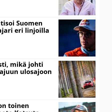
itisoi Suomen
ari eri linjoilla
ti, mikä johti
rajuun ulosajoon
on toinen