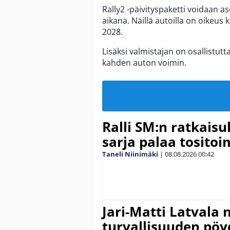
Rally2 -päivityspaketti voidaan a
aikana. Näillä autoilla on oikeus 
2028.
Lisäksi valmistajan on osallistut
kahden auton voimin.
Ralli SM:n ratkaisu
sarja palaa tositoim
Taneli Niinimäki
|
08.08.2026
00:42
Jari-Matti Latvala 
turvallisuuden pöyd