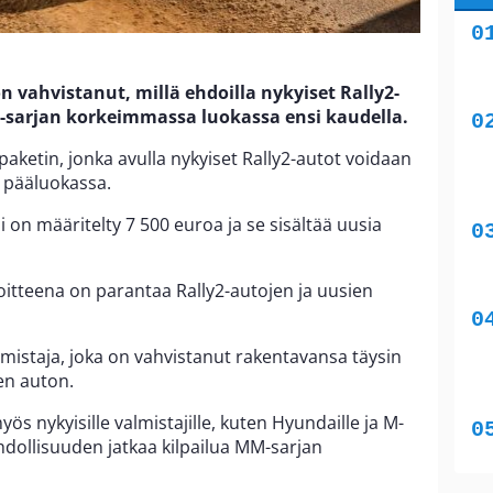
n vahvistanut, millä ehdoilla nykyiset Rally2-
MM-sarjan korkeimmassa luokassa ensi kaudella.
aketin, jonka avulla nykyiset Rally2-autot voidaan
 pääluokassa.
on määritelty 7 500 euroa ja se sisältää uusia
oitteena on parantaa Rally2-autojen ja uusien
lmistaja, joka on vahvistanut rakentavansa täysin
n auton.
yös nykyisille valmistajille, kuten Hyundaille ja M-
mahdollisuuden jatkaa kilpailua MM-sarjan