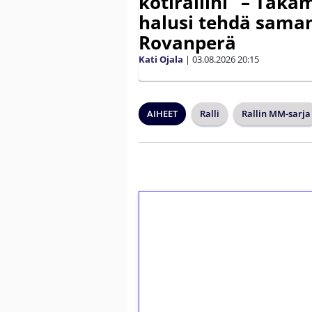
kotirallini” – Tak
halusi tehdä saman
Rovanperä
Kati Ojala
|
03.08.2026
20:15
AIHEET
Ralli
Rallin MM-sarja
1€ = 10€ arvosta 
kierrätystä!
Talleta 1€
Saat heti 50 ilmaiskierr