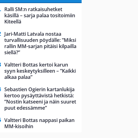
Ralli SM:n ratkaisuhetket
käsillä – sarja palaa tositoimiin
Kiteellä
Jari-Matti Latvala nostaa
turvallisuuden pöydälle: ”Miksi
rallin MM-sarjan pitäisi kilpailla
siellä?”
Valtteri Bottas kertoi karun
syyn keskeytyksilleen – ”Kaikki
alkaa palaa”
Sebastien Ogierin kartanlukija
kertoo pysäyttävistä hetkistä:
”Nostin katseeni ja näin suuret
puut edessämme”
Valtteri Bottas nappasi paikan
MM-kisoihin