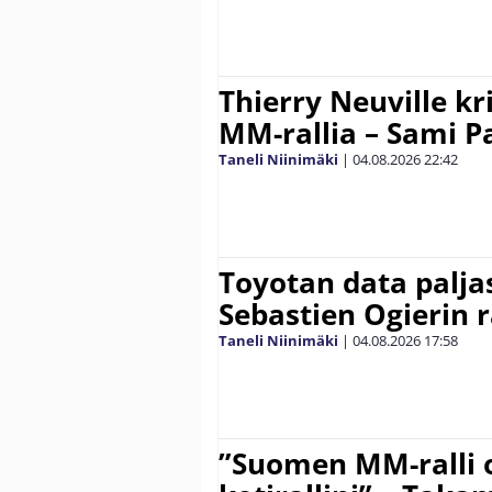
Thierry Neuville kr
MM-rallia – Sami Paj
Taneli Niinimäki
|
04.08.2026
22:42
Toyotan data paljas
Sebastien Ogierin 
Taneli Niinimäki
|
04.08.2026
17:58
”Suomen MM-ralli 