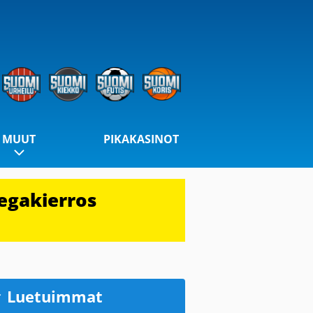
MUUT
PIKAKASINOT
egakierros
Luetuimmat