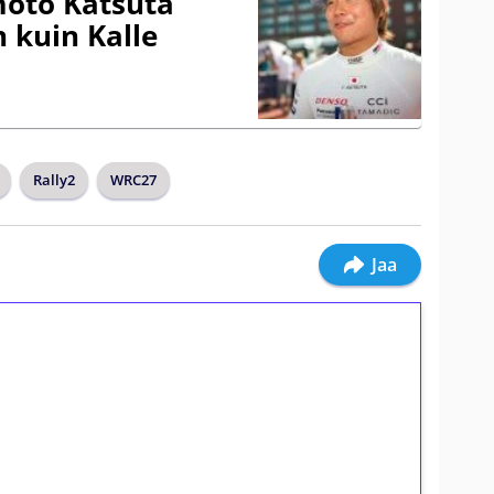
amoto Katsuta
 kuin Kalle
Rally2
WRC27
Jaa
ilmaiskierroksia ilman
osta Tuohi 1000 -peliin (arvo 0,20€ per