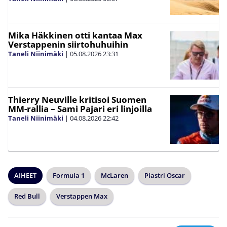
Mika Häkkinen otti kantaa Max
Verstappenin siirtohuhuihin
Taneli Niinimäki
|
05.08.2026
23:31
Thierry Neuville kritisoi Suomen
MM-rallia – Sami Pajari eri linjoilla
Taneli Niinimäki
|
04.08.2026
22:42
AIHEET
Formula 1
McLaren
Piastri Oscar
Red Bull
Verstappen Max