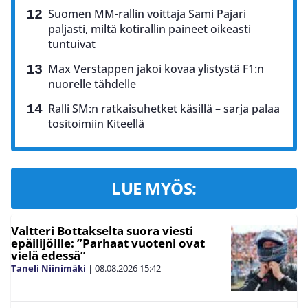
Suomen MM-rallin voittaja Sami Pajari
paljasti, miltä kotirallin paineet oikeasti
tuntuivat
Max Verstappen jakoi kovaa ylistystä F1:n
nuorelle tähdelle
Ralli SM:n ratkaisuhetket käsillä – sarja palaa
tositoimiin Kiteellä
LUE MYÖS:
Valtteri Bottakselta suora viesti
epäilijöille: ”Parhaat vuoteni ovat
vielä edessä”
Taneli Niinimäki
|
08.08.2026
15:42