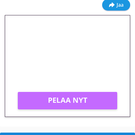
Jaa
🎁 Huipputarjous jatkuu: 10
euron kierrätysvapaa
megakierros Reactoonz-
peliin – vain 1 eurolla!
Peli: Reactoonz
Vain uusille asiakkaille!
PELAA NYT