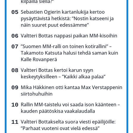
kilpailla siellä?”
Sebastien Ogierin kartanlukija kertoo
pysäyttävistä hetkistä: ”Nostin katseeni ja
näin suuret puut edessämme”
Valtteri Bottas nappasi paikan MM-kisoihin
”Suomen MM-ralli on toinen kotirallini” –
Takamoto Katsuta halusi tehdä saman kuin
Kalle Rovanperä
Valtteri Bottas kertoi karun syyn
keskeytyksilleen – ”Kaikki alkaa palaa”
Mika Häkkinen otti kantaa Max Verstappenin
siirtohuhuihin
Rallin MM-taistelu voi saada ison käänteen –
kauden päätöskisa vaakalaudalla
Valtteri Bottakselta suora viesti epäilijöille:
”Parhaat vuoteni ovat vielä edessä”