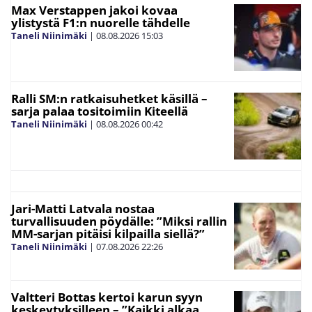
Max Verstappen jakoi kovaa
ylistystä F1:n nuorelle tähdelle
Taneli Niinimäki
|
08.08.2026
15:03
Ralli SM:n ratkaisuhetket käsillä –
sarja palaa tositoimiin Kiteellä
Taneli Niinimäki
|
08.08.2026
00:42
Jari-Matti Latvala nostaa
turvallisuuden pöydälle: ”Miksi rallin
MM-sarjan pitäisi kilpailla siellä?”
Taneli Niinimäki
|
07.08.2026
22:26
Valtteri Bottas kertoi karun syyn
keskeytyksilleen – ”Kaikki alkaa