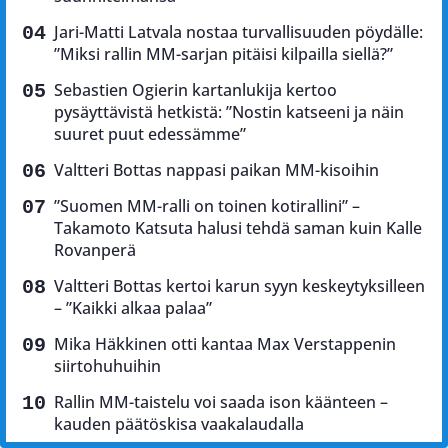
Jari-Matti Latvala nostaa turvallisuuden pöydälle:
”Miksi rallin MM-sarjan pitäisi kilpailla siellä?”
Sebastien Ogierin kartanlukija kertoo
pysäyttävistä hetkistä: ”Nostin katseeni ja näin
suuret puut edessämme”
Valtteri Bottas nappasi paikan MM-kisoihin
”Suomen MM-ralli on toinen kotirallini” –
Takamoto Katsuta halusi tehdä saman kuin Kalle
Rovanperä
Valtteri Bottas kertoi karun syyn keskeytyksilleen
– ”Kaikki alkaa palaa”
Mika Häkkinen otti kantaa Max Verstappenin
siirtohuhuihin
Rallin MM-taistelu voi saada ison käänteen –
kauden päätöskisa vaakalaudalla