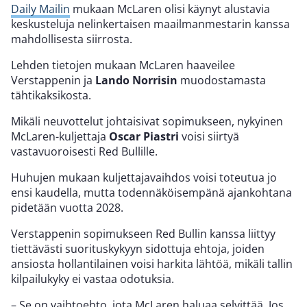
Daily Mailin
mukaan McLaren olisi käynyt alustavia
keskusteluja nelinkertaisen maailmanmestarin kanssa
mahdollisesta siirrosta.
Lehden tietojen mukaan McLaren haaveilee
Verstappenin ja
Lando Norrisin
muodostamasta
tähtikaksikosta.
Mikäli neuvottelut johtaisivat sopimukseen, nykyinen
McLaren-kuljettaja
Oscar Piastri
voisi siirtyä
vastavuoroisesti Red Bullille.
Huhujen mukaan kuljettajavaihdos voisi toteutua jo
ensi kaudella, mutta todennäköisempänä ajankohtana
pidetään vuotta 2028.
Verstappenin sopimukseen Red Bullin kanssa liittyy
tiettävästi suorituskykyyn sidottuja ehtoja, joiden
ansiosta hollantilainen voisi harkita lähtöä, mikäli tallin
kilpailukyky ei vastaa odotuksia.
– Se on vaihtoehto, jota McLaren haluaa selvittää. Jos