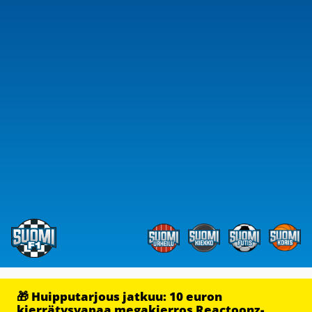
🎁 Huipputarjous jatkuu: 10 euron
kierrätysvapaa megakierros Reactoonz-