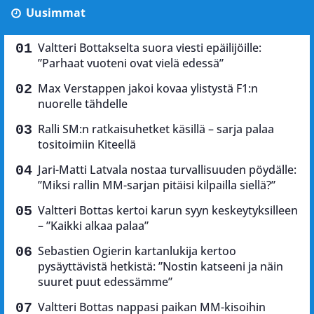
Uusimmat
Valtteri Bottakselta suora viesti epäilijöille:
”Parhaat vuoteni ovat vielä edessä”
Max Verstappen jakoi kovaa ylistystä F1:n
nuorelle tähdelle
Ralli SM:n ratkaisuhetket käsillä – sarja palaa
tositoimiin Kiteellä
Jari-Matti Latvala nostaa turvallisuuden pöydälle:
”Miksi rallin MM-sarjan pitäisi kilpailla siellä?”
Valtteri Bottas kertoi karun syyn keskeytyksilleen
– ”Kaikki alkaa palaa”
Sebastien Ogierin kartanlukija kertoo
pysäyttävistä hetkistä: ”Nostin katseeni ja näin
suuret puut edessämme”
Valtteri Bottas nappasi paikan MM-kisoihin