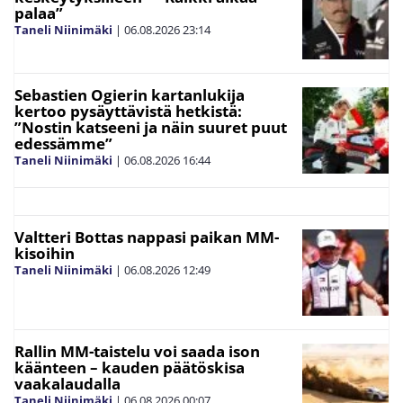
palaa”
Taneli Niinimäki
|
06.08.2026
23:14
Sebastien Ogierin kartanlukija
kertoo pysäyttävistä hetkistä:
”Nostin katseeni ja näin suuret puut
edessämme”
Taneli Niinimäki
|
06.08.2026
16:44
Valtteri Bottas nappasi paikan MM-
kisoihin
Taneli Niinimäki
|
06.08.2026
12:49
Rallin MM-taistelu voi saada ison
käänteen – kauden päätöskisa
vaakalaudalla
Taneli Niinimäki
|
06.08.2026
00:07