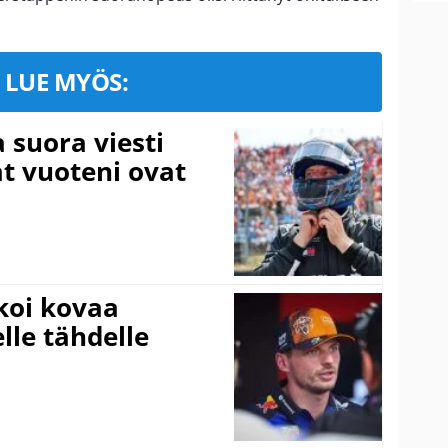
LUE MYÖS:
a suora viesti
at vuoteni ovat
koi kovaa
lle tähdelle