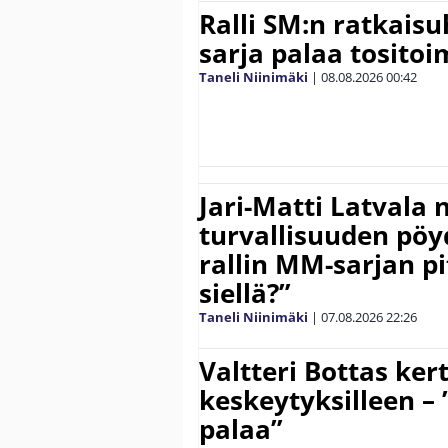
Ralli SM:n ratkaisu
sarja palaa tositoim
Taneli Niinimäki
|
08.08.2026
00:42
Jari-Matti Latvala 
turvallisuuden pöyd
rallin MM-sarjan pit
siellä?”
Taneli Niinimäki
|
07.08.2026
22:26
Valtteri Bottas ker
keskeytyksilleen – 
palaa”