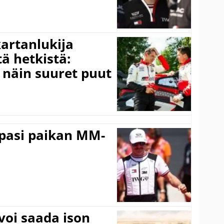
kartanlukija
ä hetkistä:
a näin suuret puut
ppasi paikan MM-
voi saada ison