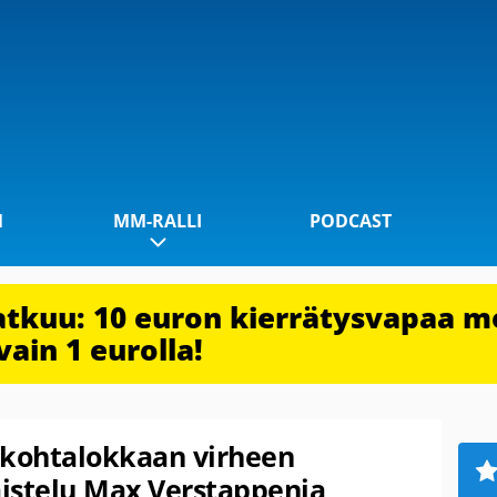
1
MM-RALLI
PODCAST
jatkuu: 10 euron kierrätysvapaa m
vain 1 eurolla!
 kohtalokkaan virheen
aistelu Max Verstappenia