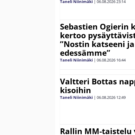
Taneli Niinimäki
|
06.08.2026
23:14
Sebastien Ogierin 
kertoo pysäyttävist
”Nostin katseeni j
edessämme”
Taneli Niinimäki
|
06.08.2026
16:44
Valtteri Bottas na
kisoihin
Taneli Niinimäki
|
06.08.2026
12:49
Rallin MM-taistelu 