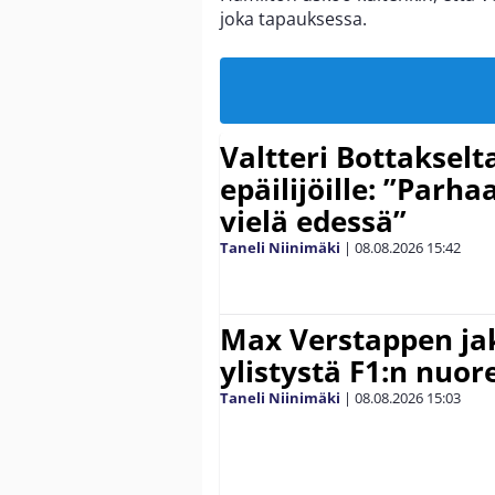
joka tapauksessa.
Valtteri Bottakselt
epäilijöille: ”Parha
vielä edessä”
Taneli Niinimäki
|
08.08.2026
15:42
Max Verstappen ja
ylistystä F1:n nuore
Taneli Niinimäki
|
08.08.2026
15:03