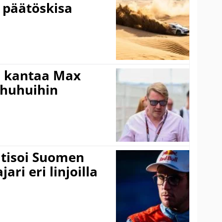
 päätöskisa
i kantaa Max
ohuhuihin
itisoi Suomen
ari eri linjoilla