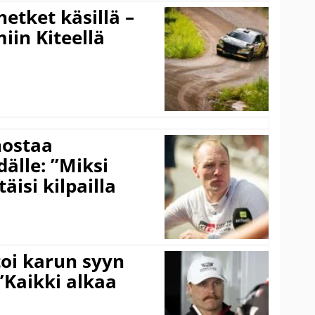
hetket käsillä –
iin Kiteellä
nostaa
älle: ”Miksi
äisi kilpailla
toi karun syyn
”Kaikki alkaa