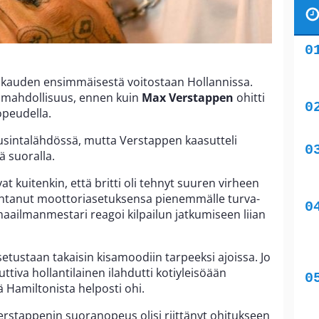
la kauden ensimmäisestä voitostaan Hollannissa.
van mahdollisuus, ennen kuin
Max Verstappen
ohitti
nopeudella.
 uusintalähdössä, mutta Verstappen kaasutteli
ä suoralla.
t kuitenkin, että britti oli tehnyt suuren virheen
ihtanut moottoriasetuksensa pienemmälle turva-
aailmanmestari reagoi kilpailun jatkumiseen liian
etustaan takaisin kisamoodiin tarpeeksi ajoissa. Jo
tiva hollantilainen ilahdutti kotiyleisöään
 Hamiltonista helposti ohi.
erstappenin suoranopeus olisi riittänyt ohitukseen