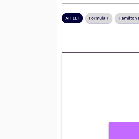
AIHEET
Formula 1
Hamilton 
🎁 Huipputarjous 
kierrätysvapaa me
– vain 1 eurolla!
Peli: Reactoonz
Vain uusille asiakkaille!