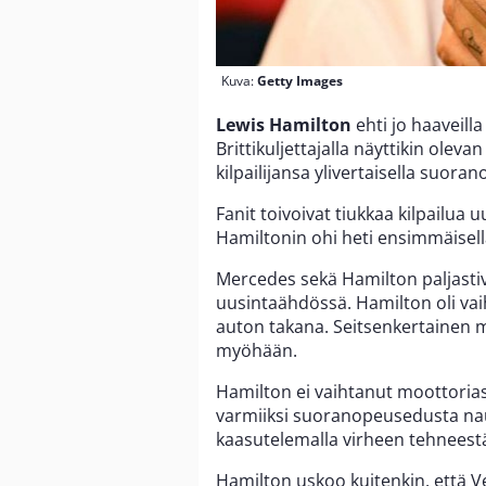
Kuva:
Getty Images
Lewis Hamilton
ehti jo haaveil
Brittikuljettajalla näyttikin ole
kilpailijansa ylivertaisella suora
Fanit toivoivat tiukkaa kilpailua
Hamiltonin ohi heti ensimmäisell
Mercedes sekä Hamilton paljastiva
uusintaähdössä. Hamilton oli va
auton takana. Seitsenkertainen m
myöhään.
Hamilton ei vaihtanut moottorias
varmiiksi suoranopeusedusta naut
kaasutelemalla virheen tehneestä
Hamilton uskoo kuitenkin, että V