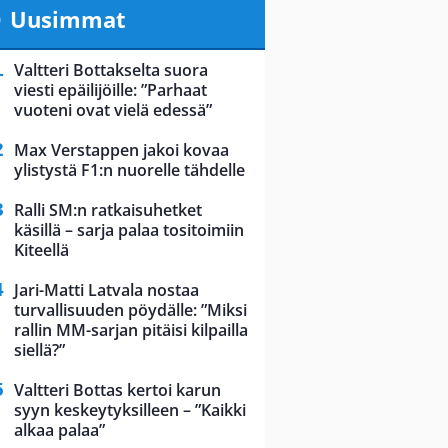
Uusimmat
Valtteri Bottakselta suora
viesti epäilijöille: ”Parhaat
vuoteni ovat vielä edessä”
Max Verstappen jakoi kovaa
ylistystä F1:n nuorelle tähdelle
Ralli SM:n ratkaisuhetket
käsillä – sarja palaa tositoimiin
Kiteellä
Jari-Matti Latvala nostaa
turvallisuuden pöydälle: ”Miksi
rallin MM-sarjan pitäisi kilpailla
siellä?”
Valtteri Bottas kertoi karun
syyn keskeytyksilleen – ”Kaikki
alkaa palaa”