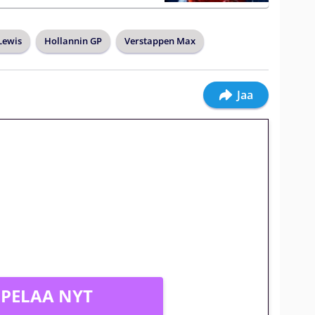
Lewis
Hollannin GP
Verstappen Max
Jaa
jatkuu: 10 euron
gakierros Reactoonz-peliin
PELAA NYT