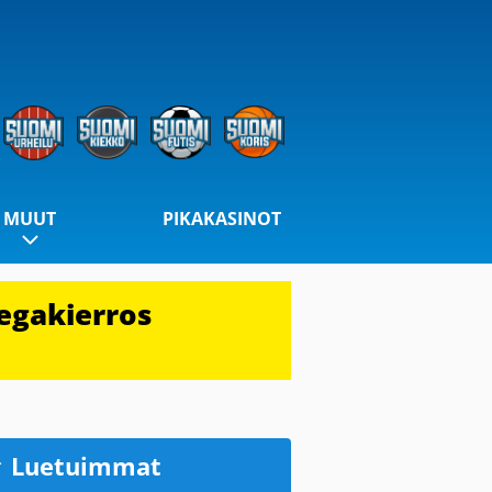
MUUT
PIKAKASINOT
egakierros
Luetuimmat