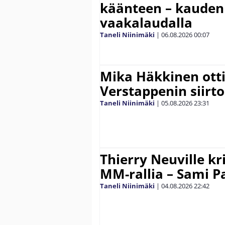
käänteen – kauden
vaakalaudalla
Taneli Niinimäki
|
06.08.2026
00:07
Mika Häkkinen ott
Verstappenin siirt
Taneli Niinimäki
|
05.08.2026
23:31
Thierry Neuville kr
MM-rallia – Sami Paj
Taneli Niinimäki
|
04.08.2026
22:42