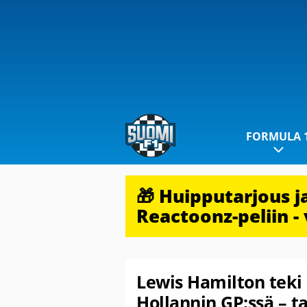
FORMULA 
🎁 Huipputarjous 
Reactoonz-peliin - 
Lewis Hamilton teki
Hollannin GP:ssä – t