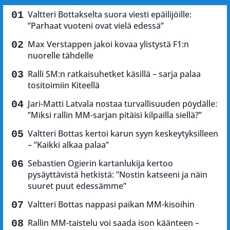
Valtteri Bottakselta suora viesti epäilijöille:
”Parhaat vuoteni ovat vielä edessä”
Max Verstappen jakoi kovaa ylistystä F1:n
nuorelle tähdelle
Ralli SM:n ratkaisuhetket käsillä – sarja palaa
tositoimiin Kiteellä
Jari-Matti Latvala nostaa turvallisuuden pöydälle:
”Miksi rallin MM-sarjan pitäisi kilpailla siellä?”
Valtteri Bottas kertoi karun syyn keskeytyksilleen
– ”Kaikki alkaa palaa”
Sebastien Ogierin kartanlukija kertoo
pysäyttävistä hetkistä: ”Nostin katseeni ja näin
suuret puut edessämme”
Valtteri Bottas nappasi paikan MM-kisoihin
Rallin MM-taistelu voi saada ison käänteen –