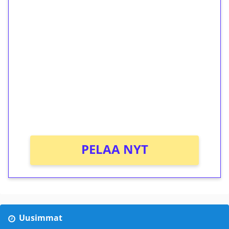
1€ = 10€ arvosta
ilmaiskierroksia ilman
kierrätystä!
Talleta 1€
Saat heti 50 ilmaiskierrosta Tuohi 1000 -
peliin (arvo 0,20€ per kierros)!
Ei kierrätysvaatimusta!
PELAA NYT
Uusimmat