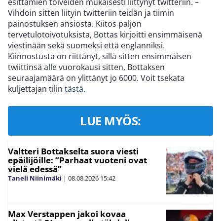
esittämien toiveiden mukaisesti liittynyt twitteriin. –
Vihdoin sitten liityin twitteriin teidän ja tiimin
painostuksen ansiosta. Kiitos paljon
tervetulotoivotuksista, Bottas kirjoitti ensimmäisenä
viestinään sekä suomeksi että englanniksi.
Kiinnostusta on riittänyt, sillä sitten ensimmäisen
twiittinsä alle vuorokausi sitten, Bottaksen
seuraajamäärä on ylittänyt jo 6000. Voit tsekata
kuljettajan tilin
tästä
.
LUE MYÖS:
Valtteri Bottakselta suora viesti
epäilijöille: ”Parhaat vuoteni ovat
vielä edessä”
Taneli Niinimäki
|
08.08.2026
15:42
Max Verstappen jakoi kovaa