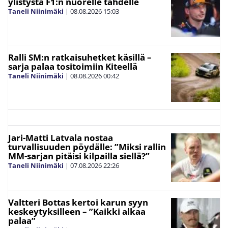
ylistystä F1:n nuorelle tähdelle
Taneli Niinimäki
|
08.08.2026
15:03
Ralli SM:n ratkaisuhetket käsillä –
sarja palaa tositoimiin Kiteellä
Taneli Niinimäki
|
08.08.2026
00:42
Jari-Matti Latvala nostaa
turvallisuuden pöydälle: ”Miksi rallin
MM-sarjan pitäisi kilpailla siellä?”
Taneli Niinimäki
|
07.08.2026
22:26
Valtteri Bottas kertoi karun syyn
keskeytyksilleen – ”Kaikki alkaa
palaa”