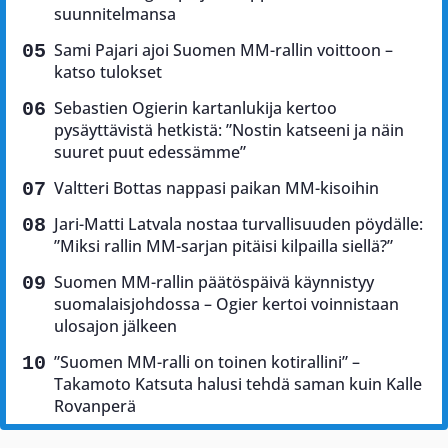
suunnitelmansa
Sami Pajari ajoi Suomen MM-rallin voittoon –
katso tulokset
Sebastien Ogierin kartanlukija kertoo
pysäyttävistä hetkistä: ”Nostin katseeni ja näin
suuret puut edessämme”
Valtteri Bottas nappasi paikan MM-kisoihin
Jari-Matti Latvala nostaa turvallisuuden pöydälle:
”Miksi rallin MM-sarjan pitäisi kilpailla siellä?”
Suomen MM-rallin päätöspäivä käynnistyy
suomalaisjohdossa – Ogier kertoi voinnistaan
ulosajon jälkeen
”Suomen MM-ralli on toinen kotirallini” –
Takamoto Katsuta halusi tehdä saman kuin Kalle
Rovanperä