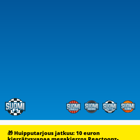
🎁 Huipputarjous jatkuu: 10 euron
kierrätysvapaa megakierros Reactoonz-