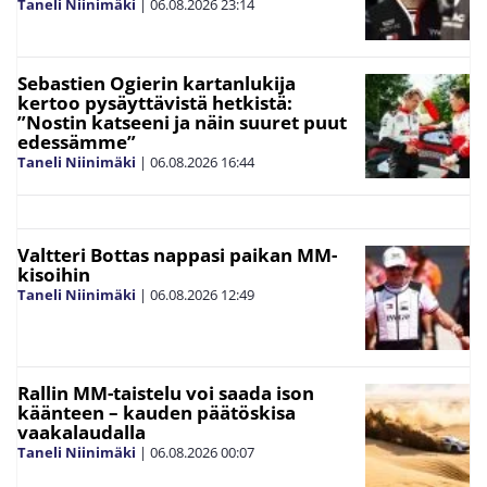
Taneli Niinimäki
|
06.08.2026
23:14
Sebastien Ogierin kartanlukija
kertoo pysäyttävistä hetkistä:
”Nostin katseeni ja näin suuret puut
edessämme”
Taneli Niinimäki
|
06.08.2026
16:44
Valtteri Bottas nappasi paikan MM-
kisoihin
Taneli Niinimäki
|
06.08.2026
12:49
Rallin MM-taistelu voi saada ison
käänteen – kauden päätöskisa
vaakalaudalla
Taneli Niinimäki
|
06.08.2026
00:07