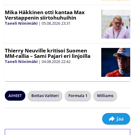
Mika Häkkinen otti kantaa Max
Verstappenin siirtohuhuihin
Taneli Niinimäki
|
05.08.2026
23:31
Thierry Neuville kritisoi Suomen
MM-rallia – Sami Pajari eri linjoilla
Taneli Niinimäki
|
04.08.2026
22:42
AIHEET
Bottas Valtteri
Formula 1
Williams
Jaa