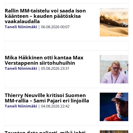
Rallin MM-taistelu voi saada ison
käänteen – kauden päätöskisa
vaakalaudalla
Taneli Niinimäki
|
06.08.2026
00:07
Mika Häkkinen otti kantaa Max
Verstappenin siirtohuhuihin
Taneli Niinimäki
|
05.08.2026
23:31
Thierry Neuville kritisoi Suomen
MM-rallia – Sami Pajari eri linjoilla
Taneli Niinimäki
|
04.08.2026
22:42
Toyotan data paljasti, mikä johti