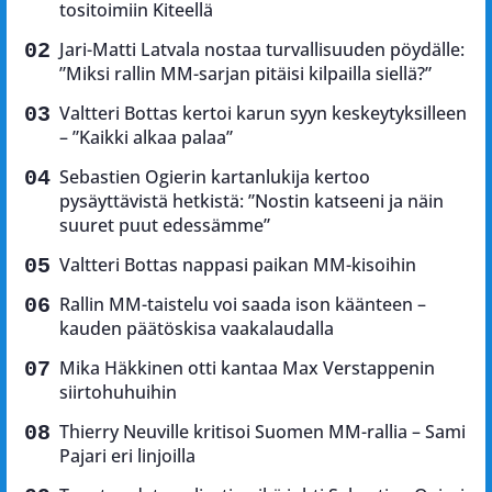
tositoimiin Kiteellä
Jari-Matti Latvala nostaa turvallisuuden pöydälle:
”Miksi rallin MM-sarjan pitäisi kilpailla siellä?”
Valtteri Bottas kertoi karun syyn keskeytyksilleen
– ”Kaikki alkaa palaa”
Sebastien Ogierin kartanlukija kertoo
pysäyttävistä hetkistä: ”Nostin katseeni ja näin
suuret puut edessämme”
Valtteri Bottas nappasi paikan MM-kisoihin
Rallin MM-taistelu voi saada ison käänteen –
kauden päätöskisa vaakalaudalla
Mika Häkkinen otti kantaa Max Verstappenin
siirtohuhuihin
Thierry Neuville kritisoi Suomen MM-rallia – Sami
Pajari eri linjoilla