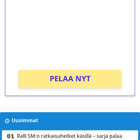
ilmaiskierroksia ilman
kierrätystä!
Talleta 1€
Saat heti 50 ilmaiskierrosta Tuohi 1000 -
peliin (arvo 0,20€ per kierros)!
Ei kierrätysvaatimusta!
PELAA NYT
Uusimmat
Ralli SM:n ratkaisuhetket käsillä – sarja palaa