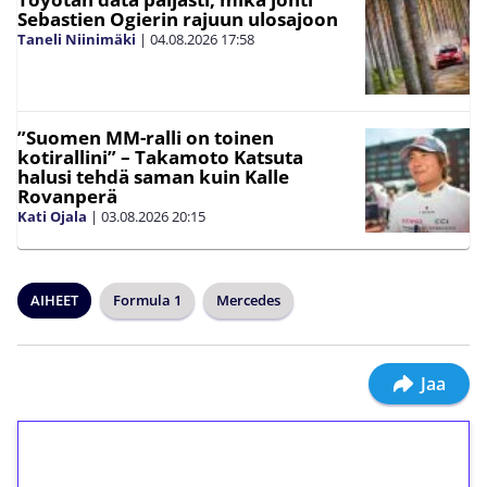
Sebastien Ogierin rajuun ulosajoon
Taneli Niinimäki
|
04.08.2026
17:58
”Suomen MM-ralli on toinen
kotirallini” – Takamoto Katsuta
halusi tehdä saman kuin Kalle
Rovanperä
Kati Ojala
|
03.08.2026
20:15
AIHEET
Formula 1
Mercedes
Jaa
1€ = 10€ arvosta