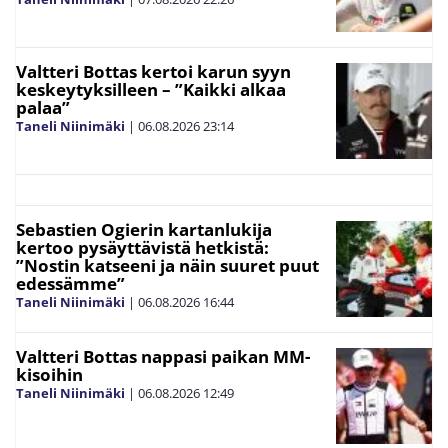
Valtteri Bottas kertoi karun syyn
keskeytyksilleen – ”Kaikki alkaa
palaa”
Taneli Niinimäki
|
06.08.2026
23:14
Sebastien Ogierin kartanlukija
kertoo pysäyttävistä hetkistä:
”Nostin katseeni ja näin suuret puut
edessämme”
Taneli Niinimäki
|
06.08.2026
16:44
Valtteri Bottas nappasi paikan MM-
kisoihin
Taneli Niinimäki
|
06.08.2026
12:49