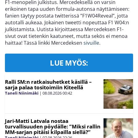
F1-menopelin julkistus. Mercedeksellä on varsin
erikoinen tapa uuden formula-autonsa näyttämiseen:
fanien täytyy postata twitterissä ”F1W04Reveal”, jotta
autotalli aukeaa. Jokainen tweetti nopeuttaa F1 W04:n
julkistamista. Uutista kirjoittaessa Mercedeksen F1-
sivut ovat tietenkin kaatuneet, mutta sekös ei menoa
haittaa! Tässä linkki Mercedeksen
sivuille
.
LUE MYÖS:
Ralli SM:n ratkaisuhetket käsillä –
sarja palaa tositoimiin Kiteellä
Taneli Niinimäki
|
08.08.2026
00:42
Jari-Matti Latvala nostaa
turvallisuuden pöydälle: ”Miksi rallin
MM-sarjan pitäisi kilpailla siellä?”
Taneli Niinimäki
|
07.08.2026
22:26