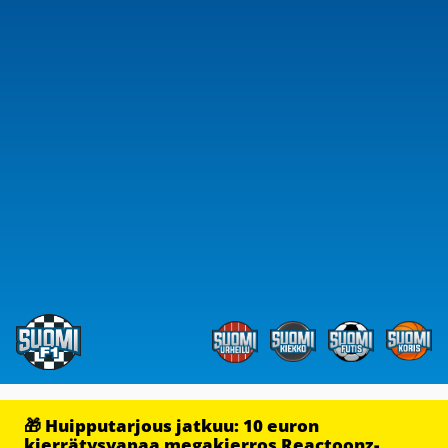
🎁 Huipputarjous jatkuu: 10 euron
kierrätysvapaa megakierros Reactoonz-