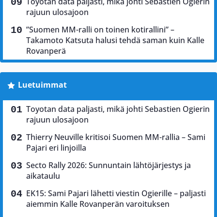
Toyotan data paljasti, mikä johti Sebastien Ogierin
rajuun ulosajoon
”Suomen MM-ralli on toinen kotirallini” –
Takamoto Katsuta halusi tehdä saman kuin Kalle
Rovanperä
Luetuimmat
Toyotan data paljasti, mikä johti Sebastien Ogierin
rajuun ulosajoon
Thierry Neuville kritisoi Suomen MM-rallia – Sami
Pajari eri linjoilla
Secto Rally 2026: Sunnuntain lähtöjärjestys ja
aikataulu
EK15: Sami Pajari lähetti viestin Ogierille – paljasti
aiemmin Kalle Rovanperän varoituksen