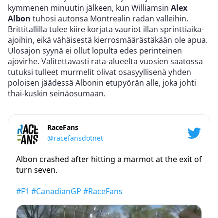
kymmenen minuutin jälkeen, kun Williamsin
Alex
Albon
tuhosi autonsa Montrealin radan valleihin.
Brittitallilla tulee kiire korjata vauriot illan sprinttiaika-
ajoihin, eikä vähäisestä kierrosmäärästäkään ole apua.
Ulosajon syynä ei ollut lopulta edes perinteinen
ajovirhe. Valitettavasti rata-alueelta vuosien saatossa
tutuksi tulleet murmelit olivat osasyyllisenä yhden
poloisen jäädessä Albonin etupyörän alle, joka johti
thai-kuskin seinäosumaan.
RaceFans
@racefansdotnet
Albon crashed after hitting a marmot at the exit of
turn seven.
#F1
#CanadianGP
#RaceFans