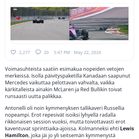
2,277
20
5:47 PM · May 22, 2026
Voimasuhteista saatiin esimakua nopeiden vetojen
merkeissä. Isolla päivityspaketilla Kanadaan saapunut
Mercedes vaikuttaa pelottavan vahvalta, vaikka
kärkitalleista ainakin McLaren ja Red Bullikin toivat
runsaasti uutta palikkaa.
Antonelli oli noin kymmenyksen tallikaveri Russellia
nopeampi. Erot repesivät isoiksi lyhyellä radalla
rikkonaisen session vuoksi, mutta toivottavasti erot
kaventuvat sprinttiaika-ajoissa. Kolmanneksi ehti
Lewis
Hamilton
, joka jäi jo yli seitsemän kymmenystä