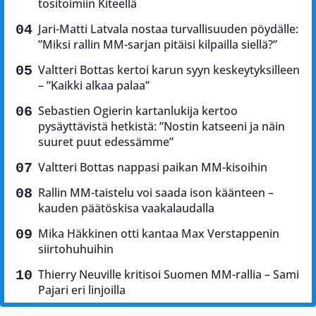
tositoimiin Kiteellä
Jari-Matti Latvala nostaa turvallisuuden pöydälle:
”Miksi rallin MM-sarjan pitäisi kilpailla siellä?”
Valtteri Bottas kertoi karun syyn keskeytyksilleen
– ”Kaikki alkaa palaa”
Sebastien Ogierin kartanlukija kertoo
pysäyttävistä hetkistä: ”Nostin katseeni ja näin
suuret puut edessämme”
Valtteri Bottas nappasi paikan MM-kisoihin
Rallin MM-taistelu voi saada ison käänteen –
kauden päätöskisa vaakalaudalla
Mika Häkkinen otti kantaa Max Verstappenin
siirtohuhuihin
Thierry Neuville kritisoi Suomen MM-rallia – Sami
Pajari eri linjoilla