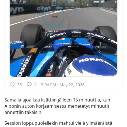
58
4
5:04 PM · May 22, 2026
Samalla ajoaikaa lisättiin jälleen 15 minuuttia, kun
Albonin auton korjaamisessa menetetyt minuutit
annettiin takaisin.
Session loppupuolellekin mahtui vielä ylimääräistä