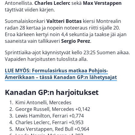
Antonellista.
Charles Leclerc
sekä
Max Verstappen
täyttivät viiden kärjen.
Suomalaiskonkari
Valtteri Bottas
kiersi Montrealin
radan 28 kertaa ja nopein noteeraus riitti sijalle 20.
Eroa kärkeen kertyi noin 4,4 sekuntia ja taakse jäi ajan
saaneista vain tallikaveri
Sergio Perez
.
Sprinttiaika-ajot käynnistyvät kello 23:25 Suomen aikaa.
Vapaiden harjoitusten tuloslista alla.
LUE MYÖS: Formulasirkus matkaa Pohjois-
Amerikkaan – tässä Kanadan GP:n lähetysajat
Kanadan GP:n harjoitukset
Kimi Antonelli, Mercedes
George Russell, Mercedes +0,142
Lewis Hamilton, Ferrari +0,774
Charles Leclerc, Ferrari +0,953
Max Verstappen, Red Bull +0,964