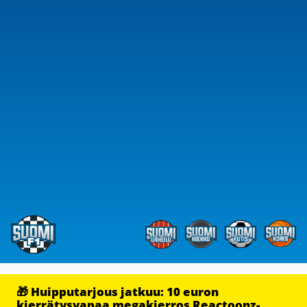
🎁 Huipputarjous jatkuu: 10 euron
kierrätysvapaa megakierros Reactoonz-