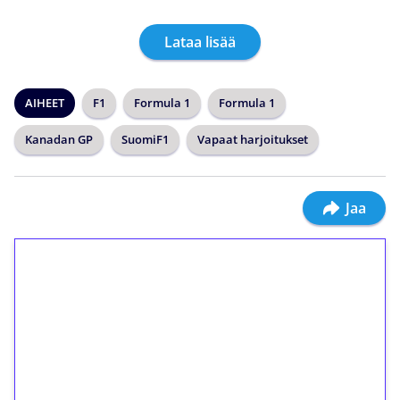
Lataa lisää
AIHEET
F1
Formula 1
Formula 1
Kanadan GP
SuomiF1
Vapaat harjoitukset
Jaa
1€ = 10€ arvosta
ilmaiskierroksia ilman
kierrätystä!
Talleta 1€