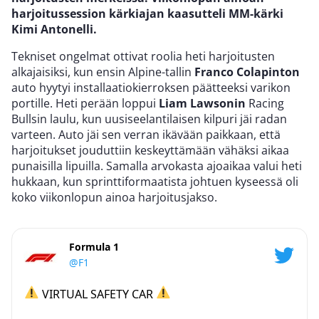
harjoitussession kärkiajan kaasutteli MM-kärki
Kimi Antonelli.
Tekniset ongelmat ottivat roolia heti harjoitusten
alkajaisiksi, kun ensin Alpine-tallin
Franco Colapinton
auto hyytyi installaatiokierroksen päätteeksi varikon
portille. Heti perään loppui
Liam Lawsonin
Racing
Bullsin laulu, kun uusiseelantilaisen kilpuri jäi radan
varteen. Auto jäi sen verran ikävään paikkaan, että
harjoitukset jouduttiin keskeyttämään vähäksi aikaa
punaisilla lipuilla. Samalla arvokasta ajoaikaa valui heti
hukkaan, kun sprinttiformaatista johtuen kyseessä oli
koko viikonlopun ainoa harjoitusjakso.
Formula 1
@F1
VIRTUAL SAFETY CAR