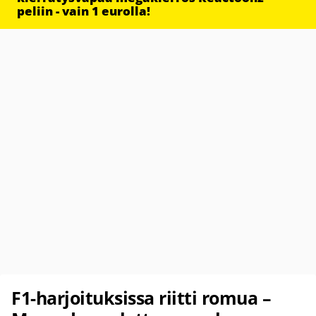
peliin - vain 1 eurolla!
F1-harjoituksissa riitti romua –