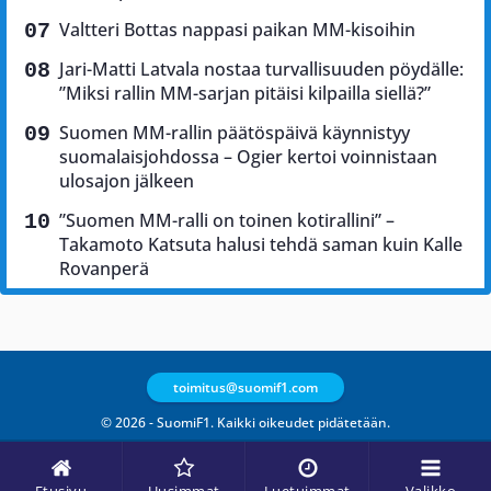
Valtteri Bottas nappasi paikan MM-kisoihin
Jari-Matti Latvala nostaa turvallisuuden pöydälle:
”Miksi rallin MM-sarjan pitäisi kilpailla siellä?”
Suomen MM-rallin päätöspäivä käynnistyy
suomalaisjohdossa – Ogier kertoi voinnistaan
ulosajon jälkeen
”Suomen MM-ralli on toinen kotirallini” –
Takamoto Katsuta halusi tehdä saman kuin Kalle
Rovanperä
toimitus@suomif1.com
© 2026 - SuomiF1. Kaikki oikeudet pidätetään.