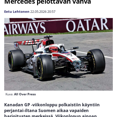
Mercedes pelottavan vahva
Eetu Lehtonen
22.05.2026
20:57
Kuva:
All Over Press
Kanadan GP -viikonloppu polkaistiin käyntiin
perjantai-iltana Suomen aikaa vapaiden
harjoitusten merkeissä. Viikonlopun ainoan