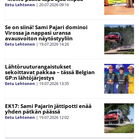
Eetu Lehtonen
|
20.07.2026
09:16
Se on siinä! Sami Pajari dominoi
Virossa ja nappasi uransa
avausvoiton näytöstyyliin
Eetu Lehtonen
|
19.07.2026
14:26
Lähtöruuturangaistukset
sekoittavat pakkaa – tässä Belgian
GP:n lähtöjärjestys
Eetu Lehtonen
|
19.07.2026
13:35
EK17: Sami Pajarin jättipotti enää
yhden pätkän päässä
Eetu Lehtonen
|
19.07.2026
12:02