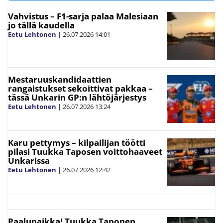
Vahvistus – F1-sarja palaa Malesiaan
jo tällä kaudella
Eetu Lehtonen
|
26.07.2026
14:01
Mestaruuskandidaattien
rangaistukset sekoittivat pakkaa –
tässä Unkarin GP:n lähtöjärjestys
Eetu Lehtonen
|
26.07.2026
13:24
Karu pettymys – kilpailijan töötti
pilasi Tuukka Taposen voittohaaveet
Unkarissa
Eetu Lehtonen
|
26.07.2026
12:42
Paalupaikka! Tuukka Taponen