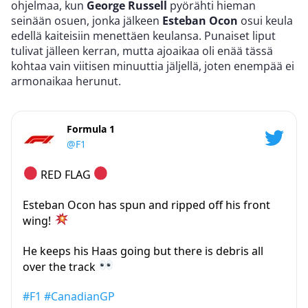
ohjelmaa, kun
George Russell
pyörähti hieman
seinään osuen, jonka jälkeen
Esteban Ocon
osui keula
edellä kaiteisiin menettäen keulansa. Punaiset liput
tulivat jälleen kerran, mutta ajoaikaa oli enää tässä
kohtaa vain viitisen minuuttia jäljellä, joten enempää ei
armonaikaa herunut.
Formula 1
@F1
RED FLAG
Esteban Ocon has spun and ripped off his front
wing!
He keeps his Haas going but there is debris all
over the track
#F1
#CanadianGP