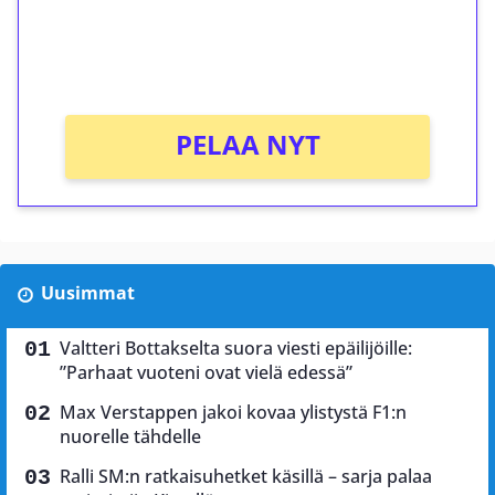
Saat heti 50 ilmaiskierrosta Tuohi 1000 -
peliin (arvo 0,20€ per kierros)!
Ei kierrätysvaatimusta!
PELAA NYT
Uusimmat
Valtteri Bottakselta suora viesti epäilijöille:
”Parhaat vuoteni ovat vielä edessä”
Max Verstappen jakoi kovaa ylistystä F1:n
nuorelle tähdelle
Ralli SM:n ratkaisuhetket käsillä – sarja palaa