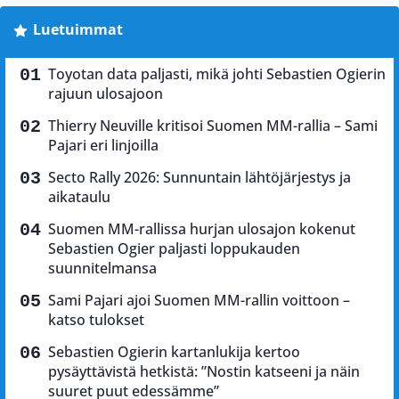
Luetuimmat
Toyotan data paljasti, mikä johti Sebastien Ogierin
rajuun ulosajoon
Thierry Neuville kritisoi Suomen MM-rallia – Sami
Pajari eri linjoilla
Secto Rally 2026: Sunnuntain lähtöjärjestys ja
aikataulu
Suomen MM-rallissa hurjan ulosajon kokenut
Sebastien Ogier paljasti loppukauden
suunnitelmansa
Sami Pajari ajoi Suomen MM-rallin voittoon –
katso tulokset
Sebastien Ogierin kartanlukija kertoo
pysäyttävistä hetkistä: ”Nostin katseeni ja näin
suuret puut edessämme”