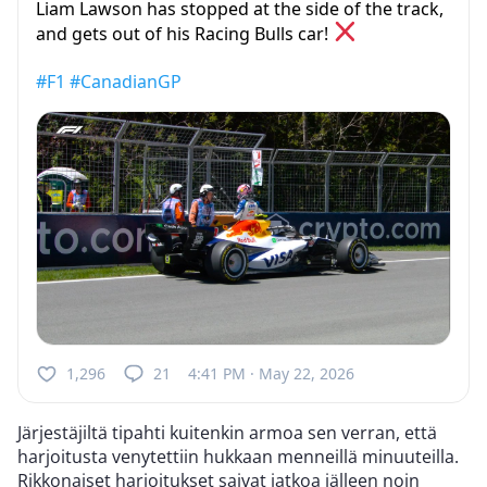
Liam Lawson has stopped at the side of the track,
and gets out of his Racing Bulls car!
#F1
#CanadianGP
1,296
21
4:41 PM · May 22, 2026
Järjestäjiltä tipahti kuitenkin armoa sen verran, että
harjoitusta venytettiin hukkaan menneillä minuuteilla.
Rikkonaiset harjoitukset saivat jatkoa jälleen noin