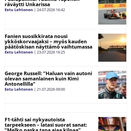
räväytti Unkarissa
Eetu Lehtonen
|
24.07.2026
16:42
Fanien suosikkirata nousi
ykköskorvaajaksi – myös kauden
päätöskisan näyttämö vaihtumassa
Eetu Lehtonen
|
23.07.2026
16:25
George Russell: ”Haluan vain autoni
olevan samanlainen kuin Kimi
Antonellilla”
Eetu Lehtonen
|
21.07.2026
09:00
F1-tähti sai nykyautoista
tarpeekseen – latasi suorat sanat:
”Melko paska tapa ajaa kilpaa”