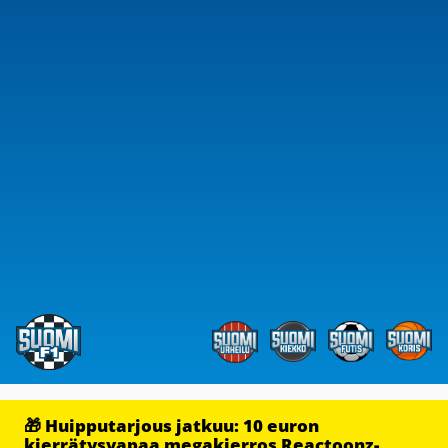
🎁 Huipputarjous jatkuu: 10 euron
kierrätysvapaa megakierros Reactoonz-