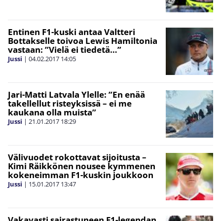
Entinen F1-kuski antaa Valtteri
Bottakselle toivoa Lewis Hamiltonia
vastaan: ”Vielä ei tiedetä…”
Jussi
|
04.02.2017
14:05
Jari-Matti Latvala Ylelle: ”En enää
takellellut risteyksissä – ei me
kaukana olla muista”
Jussi
|
21.01.2017
18:29
Välivuodet rokottavat sijoitusta –
Kimi Räikkönen nousee kymmenen
kokeneimman F1-kuskin joukkoon
Jussi
|
15.01.2017
13:47
Vakavasti sairastuneen F1-legendan