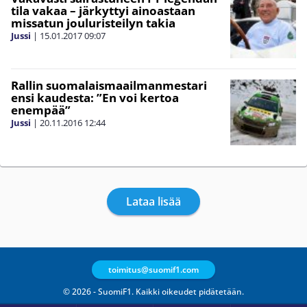
tila vakaa – järkyttyi ainoastaan
missatun jouluristeilyn takia
Jussi
|
15.01.2017
09:07
Rallin suomalaismaailmanmestari
ensi kaudesta: ”En voi kertoa
enempää”
Jussi
|
20.11.2016
12:44
Lataa lisää
toimitus@suomif1.com
© 2026 - SuomiF1. Kaikki oikeudet pidätetään.