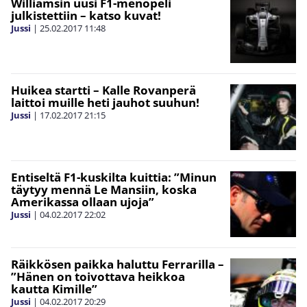
Williamsin uusi F1-menopeli
julkistettiin – katso kuvat!
Jussi
|
25.02.2017
11:48
Huikea startti – Kalle Rovanperä
laittoi muille heti jauhot suuhun!
Jussi
|
17.02.2017
21:15
Entiseltä F1-kuskilta kuittia: ”Minun
täytyy mennä Le Mansiin, koska
Amerikassa ollaan ujoja”
Jussi
|
04.02.2017
22:02
Räikkösen paikka haluttu Ferrarilla –
”Hänen on toivottava heikkoa
kautta Kimille”
Jussi
|
04.02.2017
20:29