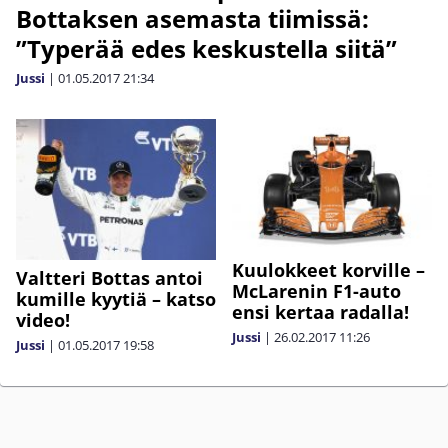
Bottaksen asemasta tiimissä:
”Typerää edes keskustella siitä”
Jussi
|
01.05.2017
21:34
Kuulokkeet korville –
Valtteri Bottas antoi
McLarenin F1-auto
kumille kyytiä – katso
ensi kertaa radalla!
video!
Jussi
|
26.02.2017
11:26
Jussi
|
01.05.2017
19:58