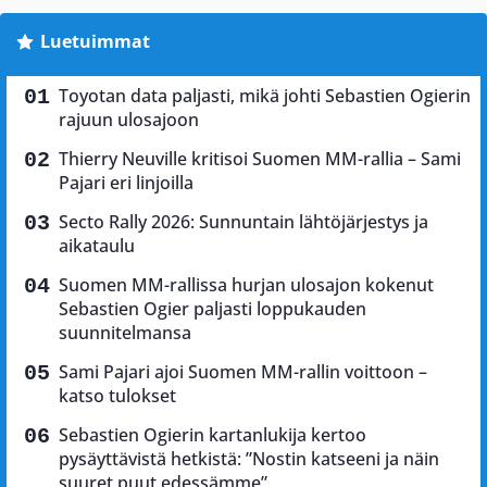
Luetuimmat
Toyotan data paljasti, mikä johti Sebastien Ogierin
rajuun ulosajoon
Thierry Neuville kritisoi Suomen MM-rallia – Sami
Pajari eri linjoilla
Secto Rally 2026: Sunnuntain lähtöjärjestys ja
aikataulu
Suomen MM-rallissa hurjan ulosajon kokenut
Sebastien Ogier paljasti loppukauden
suunnitelmansa
Sami Pajari ajoi Suomen MM-rallin voittoon –
katso tulokset
Sebastien Ogierin kartanlukija kertoo
pysäyttävistä hetkistä: ”Nostin katseeni ja näin
suuret puut edessämme”