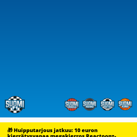
🎁 Huipputarjous jatkuu: 10 euron
kierrätysvapaa megakierros Reactoonz-