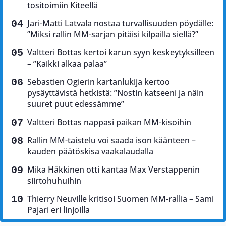
tositoimiin Kiteellä
Jari-Matti Latvala nostaa turvallisuuden pöydälle:
”Miksi rallin MM-sarjan pitäisi kilpailla siellä?”
Valtteri Bottas kertoi karun syyn keskeytyksilleen
– ”Kaikki alkaa palaa”
Sebastien Ogierin kartanlukija kertoo
pysäyttävistä hetkistä: ”Nostin katseeni ja näin
suuret puut edessämme”
Valtteri Bottas nappasi paikan MM-kisoihin
Rallin MM-taistelu voi saada ison käänteen –
kauden päätöskisa vaakalaudalla
Mika Häkkinen otti kantaa Max Verstappenin
siirtohuhuihin
Thierry Neuville kritisoi Suomen MM-rallia – Sami
Pajari eri linjoilla