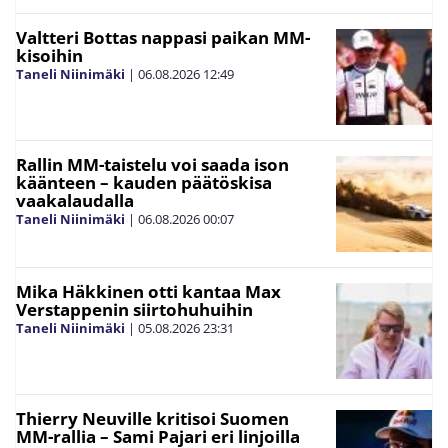
Valtteri Bottas nappasi paikan MM-
kisoihin
Taneli Niinimäki
|
06.08.2026
12:49
Rallin MM-taistelu voi saada ison
käänteen – kauden päätöskisa
vaakalaudalla
Taneli Niinimäki
|
06.08.2026
00:07
Mika Häkkinen otti kantaa Max
Verstappenin siirtohuhuihin
Taneli Niinimäki
|
05.08.2026
23:31
Thierry Neuville kritisoi Suomen
MM-rallia – Sami Pajari eri linjoilla