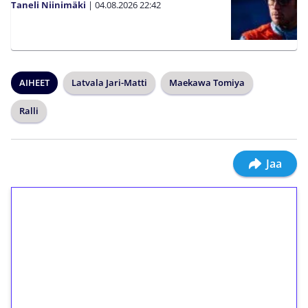
Taneli Niinimäki
|
04.08.2026
22:42
AIHEET
Latvala Jari-Matti
Maekawa Tomiya
Ralli
Jaa
1€ = 10€ arvosta
ilmaiskierroksia ilman
kierrätystä!
Talleta 1€