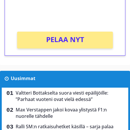
Saat heti 50 ilmaiskierrosta Tuohi 1000 -
peliin (arvo 0,20€ per kierros)!
Ei kierrätysvaatimusta!
PELAA NYT
Uusimmat
Valtteri Bottakselta suora viesti epäilijöille:
”Parhaat vuoteni ovat vielä edessä”
Max Verstappen jakoi kovaa ylistystä F1:n
nuorelle tähdelle
Ralli SM:n ratkaisuhetket käsillä – sarja palaa