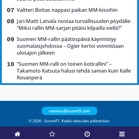
Valtteri Bottas nappasi paikan MM-kisoihin
Jari-Matti Latvala nostaa turvallisuuden pöydälle:
”Miksi rallin MM-sarjan pitäisi kilpailla siellä?”
Suomen MM-rallin päätöspäivä käynnistyy
suomalaisjohdossa – Ogier kertoi voinnistaan
ulosajon jälkeen
”Suomen MM-ralli on toinen kotirallini” –
Takamoto Katsuta halusi tehdä saman kuin Kalle
Rovanperä
toimitus@suomif1.com
© 2026 - SuomiF1. Kaikki oikeudet pidätetään.