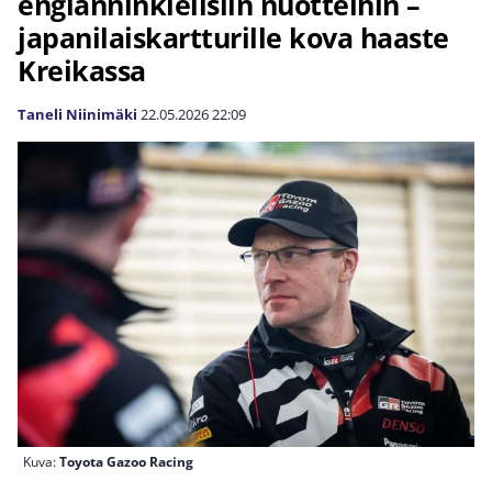
englanninkielisiin nuotteihin –
japanilaiskartturille kova haaste
Kreikassa
Taneli Niinimäki
22.05.2026
22:09
Kuva:
Toyota Gazoo Racing