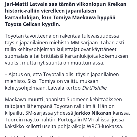
Jari-Matti Latvala saa tämän viikonlopun Kreikan
historic-ralliin vierelleen japanilaisen
kartanlukijan, kun Tomiya Maekawa hyppää
Toyota Celican kyytiin.
Toyotan tavoitteena on rakentaa tulevaisuudessa
täysin japanilainen miehistö MM-sarjaan. Tähän asti
tallin kehitysohjelman kuljettajat ovat käyttäneet
suomalaisia tai brittiläisiä kartanlukijoita kokemuksen
vuoksi, mutta nyt suunta on muuttumassa.
– Ajatus on, että Toyotalla olisi täysin japanilainen
miehistö. Siksi Tomiya on valittu mukaan
kehitysohjelmaan, Latvala kertoo
DirtFishille
.
Maekawa muutti Japanista Suomeen kehittääkseen
taitojaan lähempänä Toyotan rallitiimiä. Hän on
kilpaillut SM-sarjassa yhdessä
Jarkko Nikaran
kanssa.
Tuorein näyttö nähtiin Portugalin MM-rallissa, jossa
kaksikko kellotti useita pohja-aikoja WRC3-luokassa.