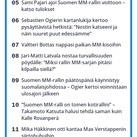
Sami Pajari ajoi Suomen MM-rallin voittoon –
katso tulokset
Sebastien Ogierin kartanlukija kertoo
pysäyttävistä hetkistä: ”Nostin katseeni ja
näin suuret puut edessämme”
Valtteri Bottas nappasi paikan MM-kisoihin
Jari-Matti Latvala nostaa turvallisuuden
pöydälle: ”Miksi rallin MM-sarjan pitäisi
kilpailla siellä?”
Suomen MM-rallin päätöspäivä käynnistyy
suomalaisjohdossa – Ogier kertoi voinnistaan
ulosajon jälkeen
”Suomen MM-ralli on toinen kotirallini” –
Takamoto Katsuta halusi tehdä saman kuin
Kalle Rovanperä
Mika Häkkinen otti kantaa Max Verstappenin
siirtohuhuihin