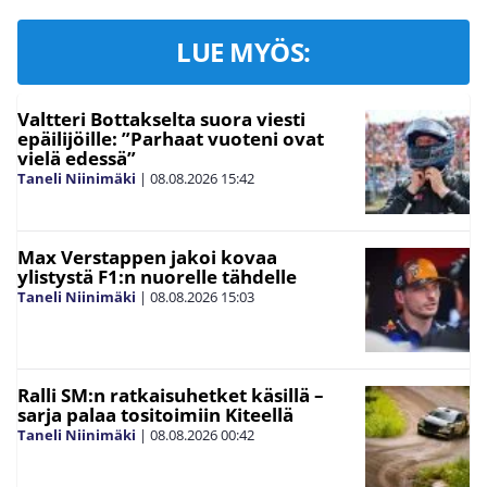
LUE MYÖS:
Valtteri Bottakselta suora viesti
epäilijöille: ”Parhaat vuoteni ovat
vielä edessä”
Taneli Niinimäki
|
08.08.2026
15:42
Max Verstappen jakoi kovaa
ylistystä F1:n nuorelle tähdelle
Taneli Niinimäki
|
08.08.2026
15:03
Ralli SM:n ratkaisuhetket käsillä –
sarja palaa tositoimiin Kiteellä
Taneli Niinimäki
|
08.08.2026
00:42