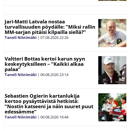
Jari-Matti Latvala nostaa
turvallisuuden pöydälle: ”Miksi rallin
MM-sarjan pitäisi kilpailla siellä?”
Taneli Niinimäki
|
07.08.2026
22:26
Valtteri Bottas kertoi karun syyn
keskeytyksilleen – ”Kaikki alkaa
palaa”
Taneli Niinimäki
|
06.08.2026
23:14
Sebastien Ogierin kartanlukija
kertoo pysäyttävistä hetkistä:
”Nostin katseeni ja näin suuret puut
edessämme”
Taneli Niinimäki
|
06.08.2026
16:44