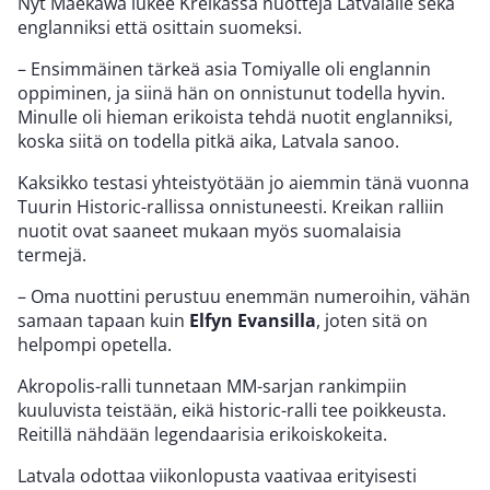
Nyt Maekawa lukee Kreikassa nuotteja Latvalalle sekä
englanniksi että osittain suomeksi.
– Ensimmäinen tärkeä asia Tomiyalle oli englannin
oppiminen, ja siinä hän on onnistunut todella hyvin.
Minulle oli hieman erikoista tehdä nuotit englanniksi,
koska siitä on todella pitkä aika, Latvala sanoo.
Kaksikko testasi yhteistyötään jo aiemmin tänä vuonna
Tuurin Historic-rallissa onnistuneesti. Kreikan ralliin
nuotit ovat saaneet mukaan myös suomalaisia
termejä.
– Oma nuottini perustuu enemmän numeroihin, vähän
samaan tapaan kuin
Elfyn Evansilla
, joten sitä on
helpompi opetella.
Akropolis-ralli tunnetaan MM-sarjan rankimpiin
kuuluvista teistään, eikä historic-ralli tee poikkeusta.
Reitillä nähdään legendaarisia erikoiskokeita.
Latvala odottaa viikonlopusta vaativaa erityisesti