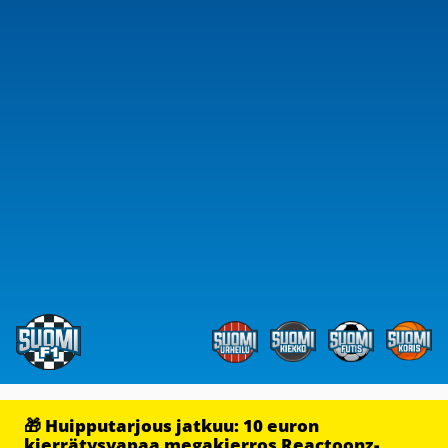
🎁 Huipputarjous jatkuu: 10 euron
kierrätysvapaa megakierros Reactoonz-