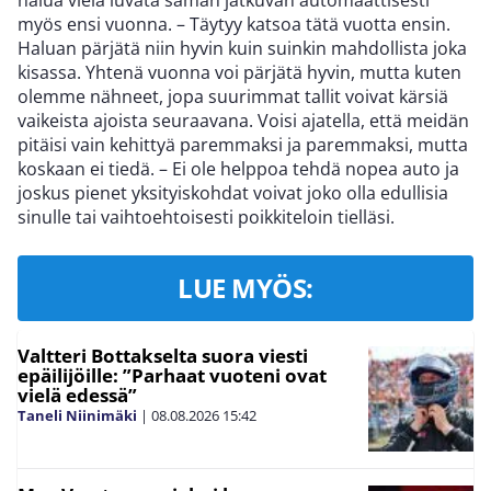
halua vielä luvata saman jatkuvan automaattisesti
myös ensi vuonna. – Täytyy katsoa tätä vuotta ensin.
Haluan pärjätä niin hyvin kuin suinkin mahdollista joka
kisassa. Yhtenä vuonna voi pärjätä hyvin, mutta kuten
olemme nähneet, jopa suurimmat tallit voivat kärsiä
vaikeista ajoista seuraavana. Voisi ajatella, että meidän
pitäisi vain kehittyä paremmaksi ja paremmaksi, mutta
koskaan ei tiedä. – Ei ole helppoa tehdä nopea auto ja
joskus pienet yksityiskohdat voivat joko olla edullisia
sinulle tai vaihtoehtoisesti poikkiteloin tielläsi.
LUE MYÖS:
Valtteri Bottakselta suora viesti
epäilijöille: ”Parhaat vuoteni ovat
vielä edessä”
Taneli Niinimäki
|
08.08.2026
15:42