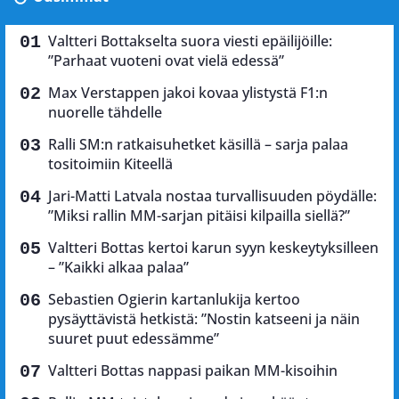
Valtteri Bottakselta suora viesti epäilijöille:
”Parhaat vuoteni ovat vielä edessä”
Max Verstappen jakoi kovaa ylistystä F1:n
nuorelle tähdelle
Ralli SM:n ratkaisuhetket käsillä – sarja palaa
tositoimiin Kiteellä
Jari-Matti Latvala nostaa turvallisuuden pöydälle:
”Miksi rallin MM-sarjan pitäisi kilpailla siellä?”
Valtteri Bottas kertoi karun syyn keskeytyksilleen
– ”Kaikki alkaa palaa”
Sebastien Ogierin kartanlukija kertoo
pysäyttävistä hetkistä: ”Nostin katseeni ja näin
suuret puut edessämme”
Valtteri Bottas nappasi paikan MM-kisoihin