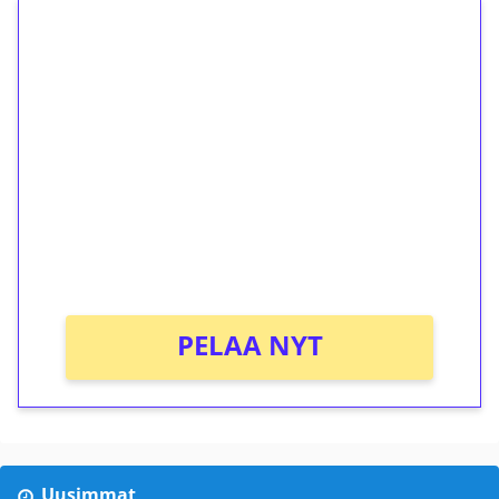
1€ = 10€ arvosta
ilmaiskierroksia ilman
kierrätystä!
Talleta 1€
Saat heti 50 ilmaiskierrosta Tuohi 1000 -
peliin (arvo 0,20€ per kierros)!
Ei kierrätysvaatimusta!
PELAA NYT
Uusimmat