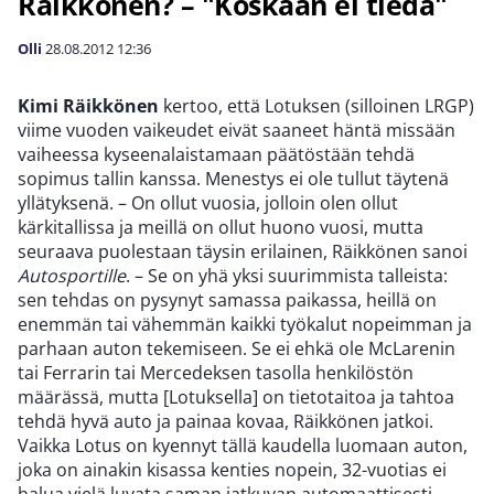
Räikkönen? – "Koskaan ei tiedä"
Olli
28.08.2012
12:36
Kimi Räikkönen
kertoo, että Lotuksen (silloinen LRGP)
viime vuoden vaikeudet eivät saaneet häntä missään
vaiheessa kyseenalaistamaan päätöstään tehdä
sopimus tallin kanssa. Menestys ei ole tullut täytenä
yllätyksenä. – On ollut vuosia, jolloin olen ollut
kärkitallissa ja meillä on ollut huono vuosi, mutta
seuraava puolestaan täysin erilainen, Räikkönen sanoi
Autosportille
. – Se on yhä yksi suurimmista talleista:
sen tehdas on pysynyt samassa paikassa, heillä on
enemmän tai vähemmän kaikki työkalut nopeimman ja
parhaan auton tekemiseen. Se ei ehkä ole McLarenin
tai Ferrarin tai Mercedeksen tasolla henkilöstön
määrässä, mutta [Lotuksella] on tietotaitoa ja tahtoa
tehdä hyvä auto ja painaa kovaa, Räikkönen jatkoi.
Vaikka Lotus on kyennyt tällä kaudella luomaan auton,
joka on ainakin kisassa kenties nopein, 32-vuotias ei