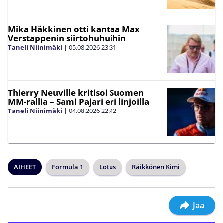
Mika Häkkinen otti kantaa Max
Verstappenin siirtohuhuihin
Taneli Niinimäki
|
05.08.2026
23:31
Thierry Neuville kritisoi Suomen
MM-rallia – Sami Pajari eri linjoilla
Taneli Niinimäki
|
04.08.2026
22:42
AIHEET
Formula 1
Lotus
Räikkönen Kimi
Jaa