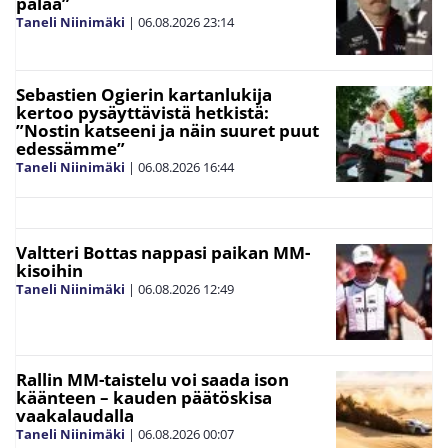
palaa”
Taneli Niinimäki
|
06.08.2026
23:14
Sebastien Ogierin kartanlukija
kertoo pysäyttävistä hetkistä:
”Nostin katseeni ja näin suuret puut
edessämme”
Taneli Niinimäki
|
06.08.2026
16:44
Valtteri Bottas nappasi paikan MM-
kisoihin
Taneli Niinimäki
|
06.08.2026
12:49
Rallin MM-taistelu voi saada ison
käänteen – kauden päätöskisa
vaakalaudalla
Taneli Niinimäki
|
06.08.2026
00:07