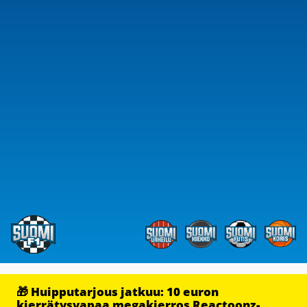
🎁 Huipputarjous jatkuu: 10 euron
kierrätysvapaa megakierros Reactoonz-