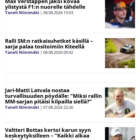
Max Verstappen jakoi kovaa
ylistystä F1:n nuorelle tähdelle
Taneli Niinimäki
|
08.08.2026
15:03
Ralli SM:n ratkaisuhetket käsillä –
sarja palaa tositoimiin Kiteellä
Taneli Niinimäki
|
08.08.2026
00:42
Jari-Matti Latvala nostaa
turvallisuuden pöydälle: ”Miksi rallin
MM-sarjan pitäisi kilpailla siellä?”
Taneli Niinimäki
|
07.08.2026
22:26
Valtteri Bottas kertoi karun syyn
keskeytyksilleen – ”Kaikki alkaa