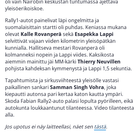
oli vain Nairobin keskustan tuntumassa ajettava
yleisöerikoiskoe.
Rally1-autot painelivat läpi ongelmitta ja
suomalaisittain startti oli puhdas. Keniassa mukana
olevat
Kalle Rovanperä
sekä
Esapekka Lappi
selvittivät vajaan viiden kilometrin yleisöpätkän
kunnialla. Hallitseva mestari Rovanperä oli
kolmanneksi nopein ja Lappi viides. Kaksikosta
aiemmin mainittu jäi MM-kärki
Thierry Neuvillen
pohjista kahdeksan kymmenystä ja Lappi 1,5 sekuntia.
Tapahtumista ja sirkusviihteestä yleisölle vastasi
paikallinen sankari
Samman Singh Vohra
, joka
kiepautti autonsa pari kertaa katon kautta ympäri.
Skoda Fabian Rally2-auto palasi lopulta pyörilleen, eikä
autokunta loukkaantunut tilanteessa. Video tilanteesta
alla.
Jos upotus ei näy laitteellasi, näet sen
tästä
.