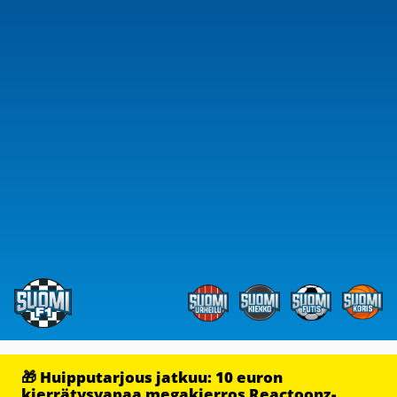
🎁 Huipputarjous jatkuu: 10 euron
kierrätysvapaa megakierros Reactoonz-