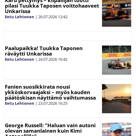
Karu pettymys – kilpailijan töötti
pilasi Tuukka Taposen voittohaaveet
Unkarissa
Eetu Lehtonen
|
26.07.2026
12:42
Paalupaikka! Tuukka Taponen
räväytti Unkarissa
Eetu Lehtonen
|
24.07.2026
16:42
Fanien suosikkirata nousi
ykköskorvaajaksi – myös kauden
päätöskisan näyttämö vaihtumassa
Eetu Lehtonen
|
23.07.2026
16:25
George Russell: ”Haluan vain autoni
olevan samanlainen kuin Kimi