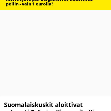
peliin - vain 1 eurolla!
Suomalaiskuskit aloittivat