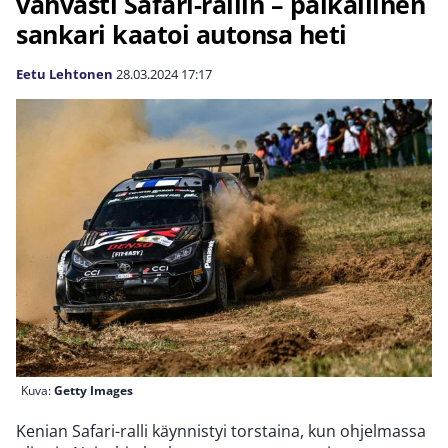
vahvasti Safari-rallin – paikallinen
sankari kaatoi autonsa heti
Eetu Lehtonen
28.03.2024
17:17
Kuva:
Getty Images
Kenian Safari-ralli käynnistyi torstaina, kun ohjelmassa