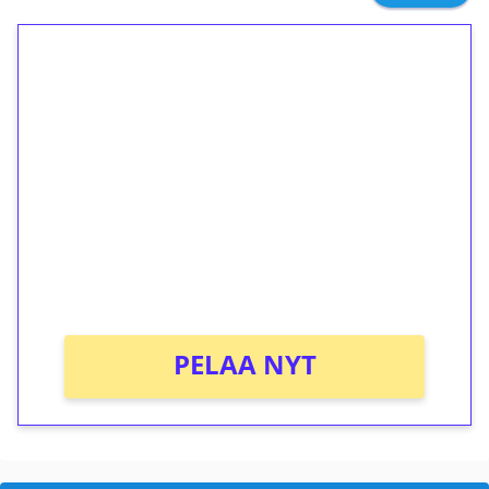
1€ = 10€ arvosta
ilmaiskierroksia ilman
kierrätystä!
Talleta 1€
Saat heti 50 ilmaiskierrosta Tuohi 1000 -
peliin (arvo 0,20€ per kierros)!
Ei kierrätysvaatimusta!
PELAA NYT