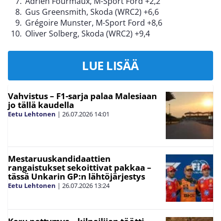
Adrien Fourmaux, M-Sport Ford +2,2
Gus Greensmith, Skoda (WRC2) +6,6
Grégoire Munster, M-Sport Ford +8,6
Oliver Solberg, Skoda (WRC2) +9,4
LUE LISÄÄ
Vahvistus – F1-sarja palaa Malesiaan
jo tällä kaudella
Eetu Lehtonen
|
26.07.2026
14:01
Mestaruuskandidaattien
rangaistukset sekoittivat pakkaa –
tässä Unkarin GP:n lähtöjärjestys
Eetu Lehtonen
|
26.07.2026
13:24