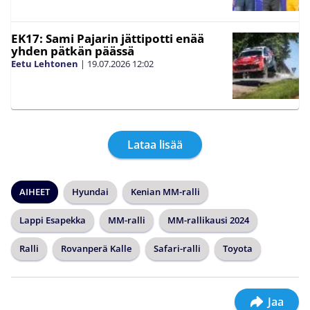
EK17: Sami Pajarin jättipotti enää
yhden pätkän päässä
Eetu Lehtonen
|
19.07.2026
12:02
Lataa lisää
AIHEET
Hyundai
Kenian MM-ralli
Lappi Esapekka
MM-ralli
MM-rallikausi 2024
Ralli
Rovanperä Kalle
Safari-ralli
Toyota
Jaa