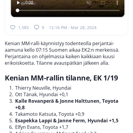
1,585
9
12:16 PM · Mar 28, 2024
Kenian MM-ralli käynnistyy todenteolla perjantai-
aamuna kello 07:15 Suomen aikaa EK2:n merkeissä.
Perjantaina on ohjelmassa kaiken kaikkiaan kuusi
erikoiskoetta. Tilanne avauspätkän jälkeen alla.
Kenian MM-rallin tilanne, EK 1/19
Thierry Neuville, Hyundai
Ott Tänak, Hyundai +0,1
Kalle Rovanperä & Jonne Halttunen, Toyota
+0,8
Takamoto Katsuta, Toyota +0,9
Esapekka Lappi & Janne Ferm, Hyundai +1,5
Elfyn Evans, Toyota +1,7