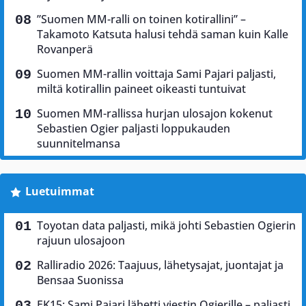
”Suomen MM-ralli on toinen kotirallini” –
Takamoto Katsuta halusi tehdä saman kuin Kalle
Rovanperä
Suomen MM-rallin voittaja Sami Pajari paljasti,
miltä kotirallin paineet oikeasti tuntuivat
Suomen MM-rallissa hurjan ulosajon kokenut
Sebastien Ogier paljasti loppukauden
suunnitelmansa
Luetuimmat
Toyotan data paljasti, mikä johti Sebastien Ogierin
rajuun ulosajoon
Ralliradio 2026: Taajuus, lähetysajat, juontajat ja
Bensaa Suonissa
EK15: Sami Pajari lähetti viestin Ogierille – paljasti