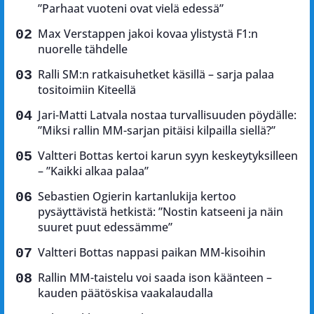
”Parhaat vuoteni ovat vielä edessä”
Max Verstappen jakoi kovaa ylistystä F1:n
nuorelle tähdelle
Ralli SM:n ratkaisuhetket käsillä – sarja palaa
tositoimiin Kiteellä
Jari-Matti Latvala nostaa turvallisuuden pöydälle:
”Miksi rallin MM-sarjan pitäisi kilpailla siellä?”
Valtteri Bottas kertoi karun syyn keskeytyksilleen
– ”Kaikki alkaa palaa”
Sebastien Ogierin kartanlukija kertoo
pysäyttävistä hetkistä: ”Nostin katseeni ja näin
suuret puut edessämme”
Valtteri Bottas nappasi paikan MM-kisoihin
Rallin MM-taistelu voi saada ison käänteen –
kauden päätöskisa vaakalaudalla