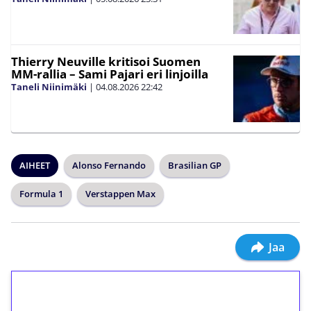
Thierry Neuville kritisoi Suomen
MM-rallia – Sami Pajari eri linjoilla
Taneli Niinimäki
|
04.08.2026
22:42
AIHEET
Alonso Fernando
Brasilian GP
Formula 1
Verstappen Max
Jaa
1€ = 10€ arvosta