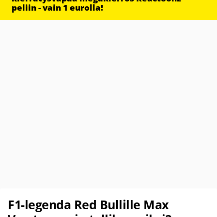
peliin - vain 1 eurolla!
F1-legenda Red Bullille Max