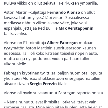
Kuluva viikko on ollut sekava F1-sirkuksen ympärillä.
Aston Martin -kuljettaja
Fernando Alonso
on ollut
kovassa huhumyllyssä läpi viikon. Sosiaalisessa
mediassa nähtiin viikon aikana väite, joka veisi
espanjakuljettajaa Red Bullille
Max Verstappenin
tallikaveriksi.
Alonso on F1-toimittaja
Albert Fabregan
mukaan
tyytymätön Aston Martinin suoritustasoon kauden
edetessä. Talli oli koko katraan toiseksi nopein auto,
mutta on jo nyt pudonnut viiden parhaan tallin
ulkopuolelle.
Fabregan kryptinen twiitti sai paljon huomiota, lopulta
yhdistäen Alonsoa shokkisiirtoon energiajuomatalliin
alisuorittavan
Sergio Perezin
tilalle.
Alonso oli hyvin suivaantunut Fabregan raportoinnista.
– Nämä huhut tulevat ihmisiltä, jotka välittävät vain
someseuraajista. Minä aion pitää huolen, että he eivät