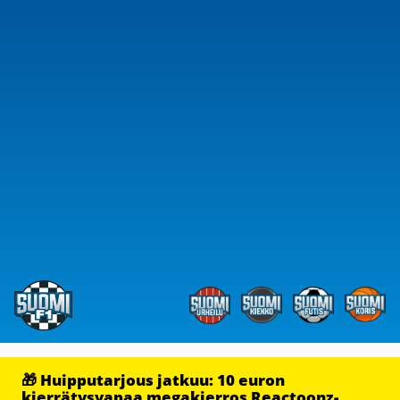
🎁 Huipputarjous jatkuu: 10 euron
kierrätysvapaa megakierros Reactoonz-