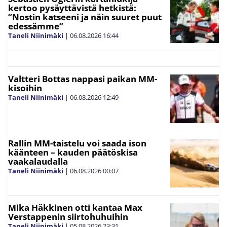
kertoo pysäyttävistä hetkistä:
”Nostin katseeni ja näin suuret puut
edessämme”
Taneli Niinimäki
|
06.08.2026
16:44
Valtteri Bottas nappasi paikan MM-
kisoihin
Taneli Niinimäki
|
06.08.2026
12:49
Rallin MM-taistelu voi saada ison
käänteen – kauden päätöskisa
vaakalaudalla
Taneli Niinimäki
|
06.08.2026
00:07
Mika Häkkinen otti kantaa Max
Verstappenin siirtohuhuihin
Taneli Niinimäki
|
05.08.2026
23:31