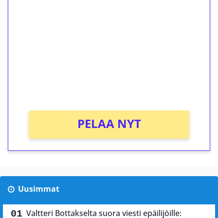
ilmaiskierroksia ilman
kierrätystä!
Talleta 1€
Saat heti 50 ilmaiskierrosta Tuohi 1000 -
peliin (arvo 0,20€ per kierros)!
Ei kierrätysvaatimusta!
PELAA NYT
Uusimmat
Valtteri Bottakselta suora viesti epäilijöille: