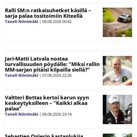
Ralli SM:n ratkaisuhetket käsillä –
sarja palaa tositoimiin Kiteellä
Taneli Niinimäki
|
08.08.2026
00:42
Jari-Matti Latvala nostaa
turvallisuuden pöydälle: ”Miksi rallin
MM-sarjan pitäisi kilpailla siellä?”
Taneli Niinimäki
|
07.08.2026
22:26
Valtteri Bottas kertoi karun syyn
keskeytyksilleen – ”Kaikki alkaa
palaa”
Taneli Niinimäki
|
06.08.2026
23:14
Sebastien Ogierin kartanlukija