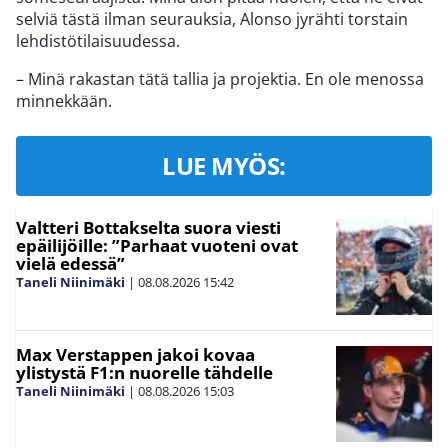
selviä tästä ilman seurauksia, Alonso jyrähti torstain
lehdistötilaisuudessa.
– Minä rakastan tätä tallia ja projektia. En ole menossa
minnekkään.
LUE MYÖS:
Valtteri Bottakselta suora viesti
epäilijöille: ”Parhaat vuoteni ovat
vielä edessä”
Taneli Niinimäki
|
08.08.2026
15:42
Max Verstappen jakoi kovaa
ylistystä F1:n nuorelle tähdelle
Taneli Niinimäki
|
08.08.2026
15:03