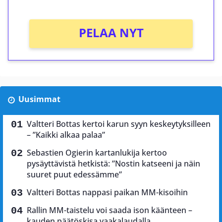
PELAA NYT
Uusimmat
Valtteri Bottas kertoi karun syyn keskeytyksilleen
– ”Kaikki alkaa palaa”
Sebastien Ogierin kartanlukija kertoo
pysäyttävistä hetkistä: ”Nostin katseeni ja näin
suuret puut edessämme”
Valtteri Bottas nappasi paikan MM-kisoihin
Rallin MM-taistelu voi saada ison käänteen –
kauden päätöskisa vaakalaudalla