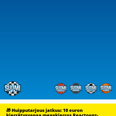
🎁 Huipputarjous jatkuu: 10 euron
kierrätysvapaa megakierros Reactoonz-