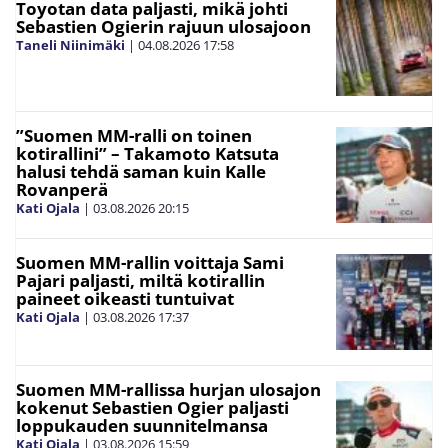
Toyotan data paljasti, mikä johti
Sebastien Ogierin rajuun ulosajoon
Taneli Niinimäki
|
04.08.2026
17:58
”Suomen MM-ralli on toinen
kotirallini” – Takamoto Katsuta
halusi tehdä saman kuin Kalle
Rovanperä
Kati Ojala
|
03.08.2026
20:15
Suomen MM-rallin voittaja Sami
Pajari paljasti, miltä kotirallin
paineet oikeasti tuntuivat
Kati Ojala
|
03.08.2026
17:37
Suomen MM-rallissa hurjan ulosajon
kokenut Sebastien Ogier paljasti
loppukauden suunnitelmansa
Kati Ojala
|
03.08.2026
15:59