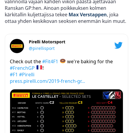
valinnoilla vajaan kahden viikon päästä ajettavaan
Ranskan GP:hen. Ainoan poikkeuksen kolmen
kärkitallin kuljettajissa tekee
Max Verstappen
, joka
ottaa yhden keskikovan seoksen enemmän kuin muut.
Pirelli Motorsport
@pirellisport
Check out the
#Fit4F1
we're baking for the
#FrenchGP
!
#F1
#Pirelli
press.pirelli.com/2019-french-gr…