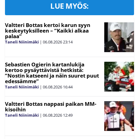
LUE MYÖS:
Valtteri Bottas kertoi karun syyn
keskeytyksilleen – ”Kaikki alkaa
palaa”
Taneli Niinimäki
|
06.08.2026
23:14
Sebastien Ogierin kartanlukija
kertoo pysäyttävistä hetkistä:
”Nostin katseeni ja näin suuret puut
edessämme”
Taneli Niinimäki
|
06.08.2026
16:44
Valtteri Bottas nappasi paikan MM-
kisoihin
Taneli Niinimäki
|
06.08.2026
12:49