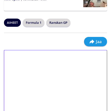
AIHEET
Formula 1
Ranskan GP
Jaa
1€ = 10€ arvosta
ilmaiskierroksia ilman
kierrätystä!
Talleta 1€
Saat heti 50 ilmaiskierrosta Tuohi 1000 -
peliin (arvo 0,20€ per kierros)!
Ei kierrätysvaatimusta!