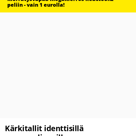
peliin - vain 1 eurolla!
Kärkitallit identtisillä