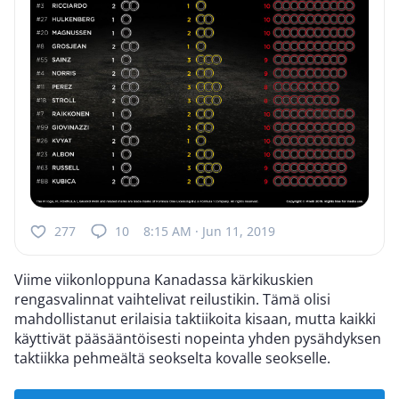
277
10
8:15 AM · Jun 11, 2019
Viime viikonloppuna Kanadassa kärkikuskien
rengasvalinnat vaihtelivat reilustikin. Tämä olisi
mahdollistanut erilaisia taktiikoita kisaan, mutta kaikki
käyttivät pääsääntöisesti nopeinta yhden pysähdyksen
taktiikka pehmeältä seokselta kovalle seokselle.