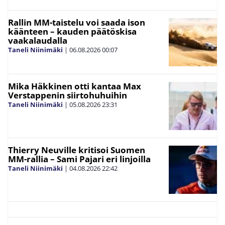
Rallin MM-taistelu voi saada ison
käänteen – kauden päätöskisa
vaakalaudalla
Taneli Niinimäki
|
06.08.2026
00:07
Mika Häkkinen otti kantaa Max
Verstappenin siirtohuhuihin
Taneli Niinimäki
|
05.08.2026
23:31
Thierry Neuville kritisoi Suomen
MM-rallia – Sami Pajari eri linjoilla
Taneli Niinimäki
|
04.08.2026
22:42