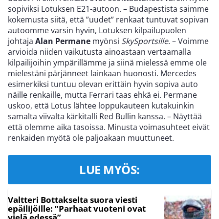
sopiviksi Lotuksen E21-autoon. – Budapestista saimme
kokemusta siitä, että ”uudet” renkaat tuntuvat sopivan
autoomme varsin hyvin, Lotuksen kilpailupuolen
johtaja
Alan Permane
myönsi
SkySportsille
. – Voimme
arvioida niiden vaikutusta ainoastaan vertaamalla
kilpailijoihin ympärillämme ja siinä mielessä emme ole
mielestäni pärjänneet lainkaan huonosti. Mercedes
esimerkiksi tuntuu olevan erittäin hyvin sopiva auto
näille renkaille, mutta Ferrari taas ehkä ei. Permane
uskoo, että Lotus lähtee loppukauteen kutakuinkin
samalta viivalta kärkitalli Red Bullin kanssa. – Näyttää
että olemme aika tasoissa. Minusta voimasuhteet eivät
renkaiden myötä ole paljoakaan muuttuneet.
LUE MYÖS:
Valtteri Bottakselta suora viesti
epäilijöille: ”Parhaat vuoteni ovat
vielä edessä”