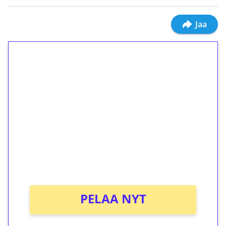
Jaa
1€ = 10€ arvosta
ilmaiskierroksia ilman
kierrätystä!
Talleta 1€
Saat heti 50 ilmaiskierrosta Tuohi 1000 -
peliin (arvo 0,20€ per kierros)!
Ei kierrätysvaatimusta!
PELAA NYT