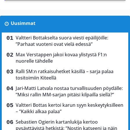
Uusimmat
Valtteri Bottakselta suora viesti epäilijöille:
”Parhaat vuoteni ovat vielä edessä”
Max Verstappen jakoi kovaa ylistystä F1:n
nuorelle tähdelle
Ralli SM:n ratkaisuhetket käsillä – sarja palaa
tositoimiin Kiteellä
Jari-Matti Latvala nostaa turvallisuuden pöydälle:
”Miksi rallin MM-sarjan pitäisi kilpailla siellä?”
Valtteri Bottas kertoi karun syyn keskeytyksilleen
– ”Kaikki alkaa palaa”
Sebastien Ogierin kartanlukija kertoo
pysäyttävistä hetkistä: ”Nostin katseeni ja näin