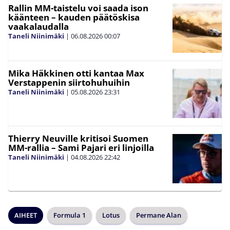
Rallin MM-taistelu voi saada ison
käänteen – kauden päätöskisa
vaakalaudalla
Taneli Niinimäki
|
06.08.2026
00:07
Mika Häkkinen otti kantaa Max
Verstappenin siirtohuhuihin
Taneli Niinimäki
|
05.08.2026
23:31
Thierry Neuville kritisoi Suomen
MM-rallia – Sami Pajari eri linjoilla
Taneli Niinimäki
|
04.08.2026
22:42
AIHEET
Formula 1
Lotus
Permane Alan