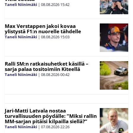
Taneli Niinimäki
|
08.08.2026
15:42
Max Verstappen jakoi kovaa
ylistystä F1:n nuorelle tähdelle
Taneli Niinimäki
|
08.08.2026
15:03
Ralli SM:n ratkaisuhetket käsillä –
sarja palaa tositoimiin Kiteellä
Taneli Niinimäki
|
08.08.2026
00:42
Jari-Matti Latvala nostaa
turvallisuuden pöydälle: ”Miksi rallin
MM-sarjan pitäisi kilpailla siellä?”
Taneli Niinimäki
|
07.08.2026
22:26