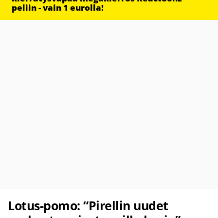
peliin - vain 1 eurolla!
Lotus-pomo: “Pirellin uudet