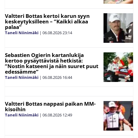
Valtteri Bottas kertoi karun syyn
keskeytyksilleen – ”Kaikki alkaa
palaa”
Taneli Niinimäki
|
06.08.2026
23:14
Sebastien Ogierin kartanlukija
kertoo pysäyttävistä hetkistä:
”Nostin katseeni ja näin suuret puut
edessämme”
Taneli Niinimäki
|
06.08.2026
16:44
Valtteri Bottas nappasi paikan MM-
kisoihin
Taneli Niinimäki
|
06.08.2026
12:49