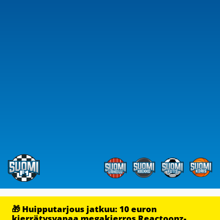
🎁 Huipputarjous jatkuu: 10 euron
kierrätysvapaa megakierros Reactoonz-