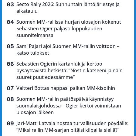
Secto Rally 2026: Sunnuntain lähtöjärjestys ja
aikataulu
Suomen MM-rallissa hurjan ulosajon kokenut
Sebastien Ogier paljasti loppukauden
suunnitelmansa
Sami Pajari ajoi Suomen MM-rallin voittoon –
katso tulokset
Sebastien Ogierin kartanlukija kertoo
pysäyttävistä hetkistä: ”Nostin katseeni ja näin
suuret puut edessämme”
Valtteri Bottas nappasi paikan MM-kisoihin
Suomen MM-rallin päätöspäivä käynnistyy
suomalaisjohdossa – Ogier kertoi voinnistaan
ulosajon jälkeen
Jari-Matti Latvala nostaa turvallisuuden pöydälle:
”Miksi rallin MM-sarjan pitäisi kilpailla siellä?”