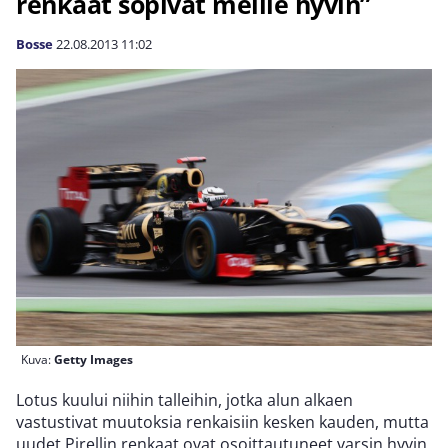
renkaat sopivat meille hyvin”
Bosse
22.08.2013
11:02
Kuva:
Getty Images
Lotus kuului niihin talleihin, jotka alun alkaen
vastustivat muutoksia renkaisiin kesken kauden, mutta
uudet Pirellin renkaat ovat osoittautuneet varsin hyvin