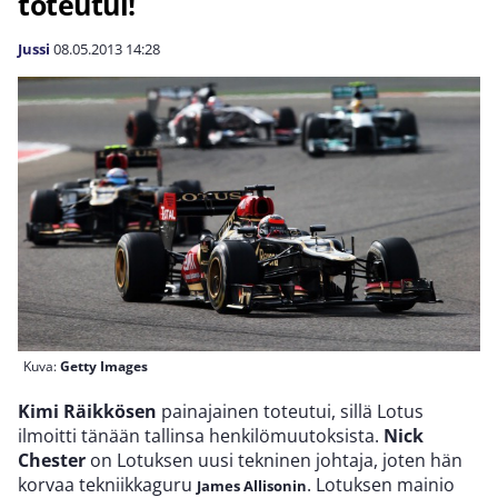
toteutui!
Jussi
08.05.2013
14:28
Kuva:
Getty Images
Kimi Räikkösen
painajainen toteutui, sillä Lotus
ilmoitti tänään tallinsa henkilömuutoksista.
Nick
Chester
on Lotuksen uusi tekninen johtaja, joten hän
korvaa tekniikkaguru
. Lotuksen mainio
James Allisonin