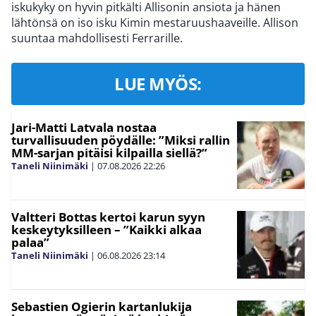
iskukyky on hyvin pitkälti Allisonin ansiota ja hänen
lähtönsä on iso isku Kimin mestaruushaaveille. Allison
suuntaa mahdollisesti Ferrarille.
LUE MYÖS:
Jari-Matti Latvala nostaa
turvallisuuden pöydälle: ”Miksi rallin
MM-sarjan pitäisi kilpailla siellä?”
Taneli Niinimäki
|
07.08.2026
22:26
Valtteri Bottas kertoi karun syyn
keskeytyksilleen – ”Kaikki alkaa
palaa”
Taneli Niinimäki
|
06.08.2026
23:14
Sebastien Ogierin kartanlukija