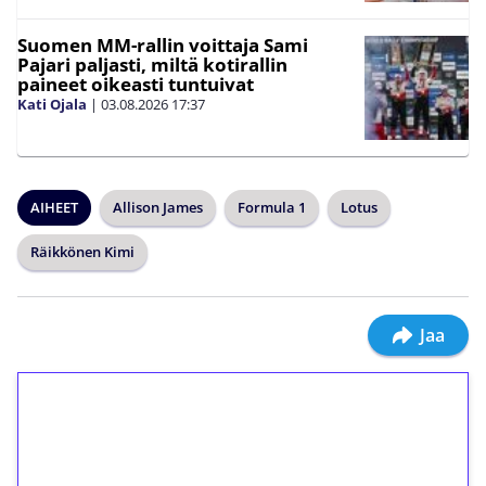
Suomen MM-rallin voittaja Sami
Pajari paljasti, miltä kotirallin
paineet oikeasti tuntuivat
Kati Ojala
|
03.08.2026
17:37
AIHEET
Allison James
Formula 1
Lotus
Räikkönen Kimi
Jaa
1€ = 10€ arvosta
ilmaiskierroksia ilman
kierrätystä!