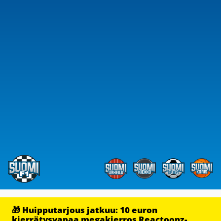
🎁 Huipputarjous jatkuu: 10 euron
kierrätysvapaa megakierros Reactoonz-