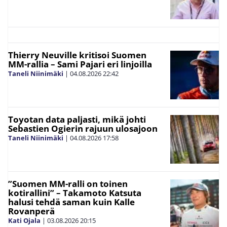
Thierry Neuville kritisoi Suomen
MM-rallia – Sami Pajari eri linjoilla
Taneli Niinimäki
|
04.08.2026
22:42
Toyotan data paljasti, mikä johti
Sebastien Ogierin rajuun ulosajoon
Taneli Niinimäki
|
04.08.2026
17:58
”Suomen MM-ralli on toinen
kotirallini” – Takamoto Katsuta
halusi tehdä saman kuin Kalle
Rovanperä
Kati Ojala
|
03.08.2026
20:15