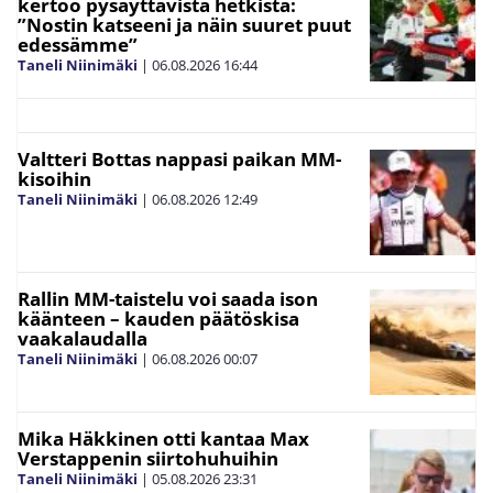
kertoo pysäyttävistä hetkistä:
”Nostin katseeni ja näin suuret puut
edessämme”
Taneli Niinimäki
|
06.08.2026
16:44
Valtteri Bottas nappasi paikan MM-
kisoihin
Taneli Niinimäki
|
06.08.2026
12:49
Rallin MM-taistelu voi saada ison
käänteen – kauden päätöskisa
vaakalaudalla
Taneli Niinimäki
|
06.08.2026
00:07
Mika Häkkinen otti kantaa Max
Verstappenin siirtohuhuihin
Taneli Niinimäki
|
05.08.2026
23:31