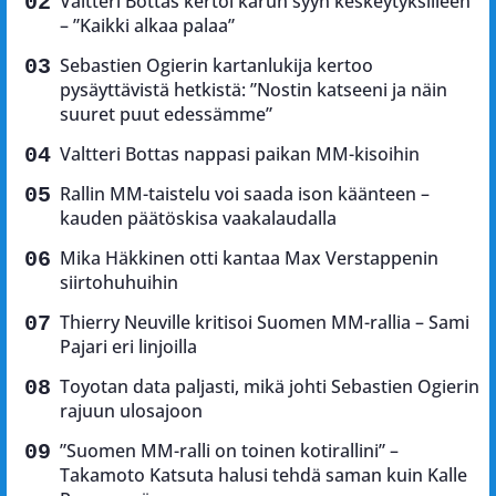
Valtteri Bottas kertoi karun syyn keskeytyksilleen
– ”Kaikki alkaa palaa”
Sebastien Ogierin kartanlukija kertoo
pysäyttävistä hetkistä: ”Nostin katseeni ja näin
suuret puut edessämme”
Valtteri Bottas nappasi paikan MM-kisoihin
Rallin MM-taistelu voi saada ison käänteen –
kauden päätöskisa vaakalaudalla
Mika Häkkinen otti kantaa Max Verstappenin
siirtohuhuihin
Thierry Neuville kritisoi Suomen MM-rallia – Sami
Pajari eri linjoilla
Toyotan data paljasti, mikä johti Sebastien Ogierin
rajuun ulosajoon
”Suomen MM-ralli on toinen kotirallini” –
Takamoto Katsuta halusi tehdä saman kuin Kalle