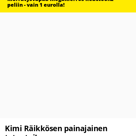
peliin - vain 1 eurolla!
Kimi Räikkösen painajainen