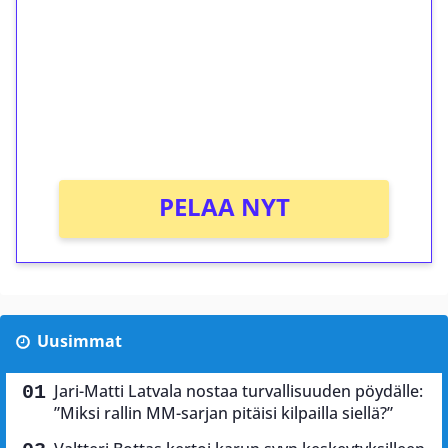
Talleta 1€
Saat heti 50 ilmaiskierrosta Tuohi 1000 -
peliin (arvo 0,20€ per kierros)!
Ei kierrätysvaatimusta!
PELAA NYT
Uusimmat
Jari-Matti Latvala nostaa turvallisuuden pöydälle:
”Miksi rallin MM-sarjan pitäisi kilpailla siellä?”