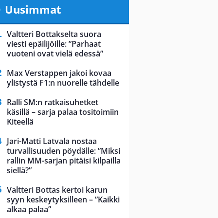
Uusimmat
Valtteri Bottakselta suora
viesti epäilijöille: ”Parhaat
vuoteni ovat vielä edessä”
Max Verstappen jakoi kovaa
ylistystä F1:n nuorelle tähdelle
Ralli SM:n ratkaisuhetket
käsillä – sarja palaa tositoimiin
Kiteellä
Jari-Matti Latvala nostaa
turvallisuuden pöydälle: ”Miksi
rallin MM-sarjan pitäisi kilpailla
siellä?”
Valtteri Bottas kertoi karun
syyn keskeytyksilleen – ”Kaikki
alkaa palaa”