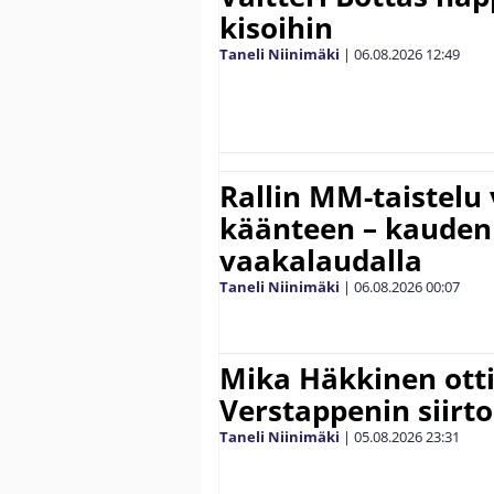
kisoihin
Taneli Niinimäki
|
06.08.2026
12:49
Rallin MM-taistelu 
käänteen – kauden
vaakalaudalla
Taneli Niinimäki
|
06.08.2026
00:07
Mika Häkkinen ott
Verstappenin siirt
Taneli Niinimäki
|
05.08.2026
23:31