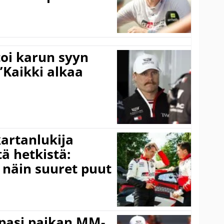
toi karun syyn
”Kaikki alkaa
kartanlukija
ä hetkistä:
a näin suuret puut
ppasi paikan MM-