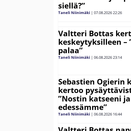
siellä?”
Taneli Niinimäki
|
07.08.2026
22:26
Valtteri Bottas ker
keskeytyksilleen – 
palaa”
Taneli Niinimäki
|
06.08.2026
23:14
Sebastien Ogierin 
kertoo pysäyttävist
”Nostin katseeni j
edessämme”
Taneli Niinimäki
|
06.08.2026
16:44
Valtteri Bottas na