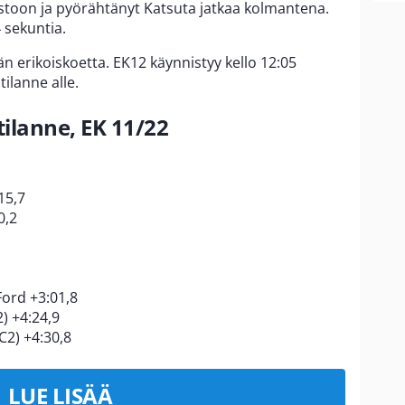
aistoon ja pyörähtänyt Katsuta jatkaa kolmantena.
 sekuntia.
n erikoiskoetta. EK12 käynnistyy kello 12:05
ilanne alle.
tilanne, EK 11/22
15,7
0,2
ord +3:01,8
) +4:24,9
2) +4:30,8
LUE LISÄÄ