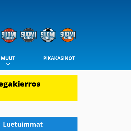
MUUT
PIKAKASINOT
egakierros
Luetuimmat