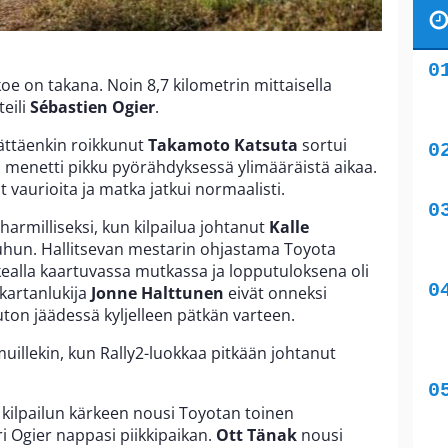
koe on takana. Noin 8,7 kilometrin mittaisella
teili
Sébastien Ogier
.
lättäenkin roikkunut
Takamoto Katsuta
sortui
a menetti pikku pyörähdyksessä ylimääräistä aikaa.
vaurioita ja matka jatkui normaalisti.
harmilliseksi, kun kilpailua johtanut
Kalle
uhun. Hallitsevan mestarin ohjastama Toyota
ikealla kaartuvassa mutkassa ja lopputuloksena oli
artanlukija
Jonne Halttunen
eivät onneksi
uton jäädessä kyljelleen pätkän varteen.
muillekin, kun Rally2-luokkaa pitkään johtanut
ilpailun kärkeen nousi Toyotan toinen
i Ogier nappasi piikkipaikan.
Ott Tänak
nousi