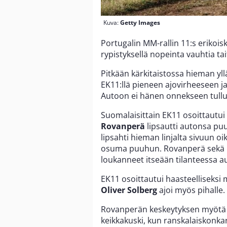
Kuva:
Getty Images
Portugalin MM-rallin 11:s erikois
rypistyksellä nopeinta vauhtia tai
Pitkään kärkitaistossa hieman yl
EK11:llä pieneen ajovirheeseen j
Autoon ei hänen onnekseen tullut 
Suomalaisittain EK11 osoittautui 
Rovanperä
lipsautti autonsa pu
lipsahti hieman linjalta sivuun o
osuma puuhun. Rovanperä sekä k
loukanneet itseään tilanteessa a
EK11 osoittautui haasteelliseksi 
Oliver Solberg
ajoi myös pihalle.
Rovanperän keskeytyksen myötä k
keikkakuski, kun ranskalaiskonkar