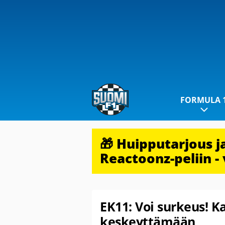
FORMULA 
🎁 Huipputarjous 
Reactoonz-peliin - 
EK11: Voi surkeus! Ka
keskeyttämään