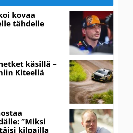
koi kovaa
lle tähdelle
hetket käsillä –
iin Kiteellä
nostaa
älle: ”Miksi
äisi kilpailla