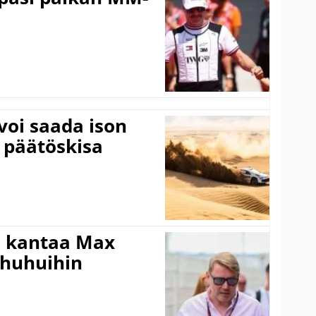
voi saada ison
 päätöskisa
i kantaa Max
ohuhuihin