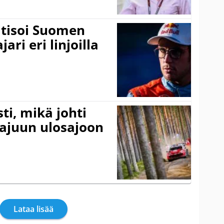
itisoi Suomen
ari eri linjoilla
ti, mikä johti
rajuun ulosajoon
Lataa lisää