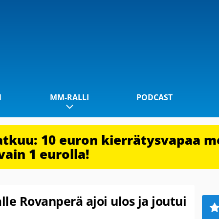
1
MM-RALLI
PODCAST
jatkuu: 10 euron kierrätysvapaa m
vain 1 eurolla!
lle Rovanperä ajoi ulos ja joutui