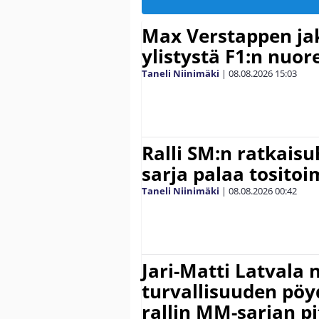
Max Verstappen ja
ylistystä F1:n nuore
Taneli Niinimäki
|
08.08.2026
15:03
Ralli SM:n ratkaisu
sarja palaa tositoim
Taneli Niinimäki
|
08.08.2026
00:42
Jari-Matti Latvala 
turvallisuuden pöyd
rallin MM-sarjan pit