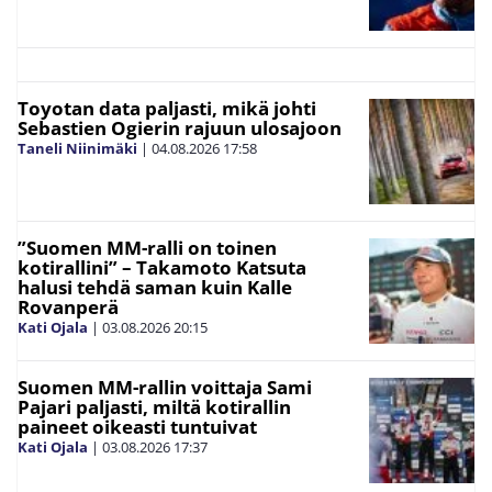
Toyotan data paljasti, mikä johti
Sebastien Ogierin rajuun ulosajoon
Taneli Niinimäki
|
04.08.2026
17:58
”Suomen MM-ralli on toinen
kotirallini” – Takamoto Katsuta
halusi tehdä saman kuin Kalle
Rovanperä
Kati Ojala
|
03.08.2026
20:15
Suomen MM-rallin voittaja Sami
Pajari paljasti, miltä kotirallin
paineet oikeasti tuntuivat
Kati Ojala
|
03.08.2026
17:37