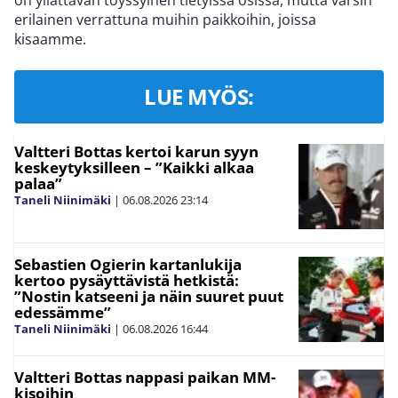
on yllättävän töyssyinen tietyissä osissa, mutta varsin
erilainen verrattuna muihin paikkoihin, joissa
kisaamme.
LUE MYÖS:
Valtteri Bottas kertoi karun syyn
keskeytyksilleen – ”Kaikki alkaa
palaa”
Taneli Niinimäki
|
06.08.2026
23:14
Sebastien Ogierin kartanlukija
kertoo pysäyttävistä hetkistä:
”Nostin katseeni ja näin suuret puut
edessämme”
Taneli Niinimäki
|
06.08.2026
16:44
Valtteri Bottas nappasi paikan MM-
kisoihin