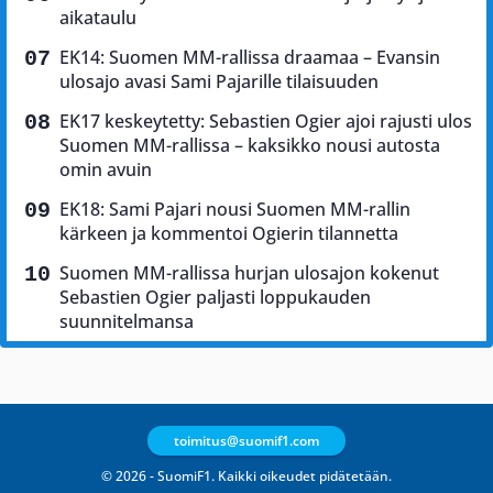
aikataulu
EK14: Suomen MM-rallissa draamaa – Evansin
ulosajo avasi Sami Pajarille tilaisuuden
EK17 keskeytetty: Sebastien Ogier ajoi rajusti ulos
Suomen MM-rallissa – kaksikko nousi autosta
omin avuin
EK18: Sami Pajari nousi Suomen MM-rallin
kärkeen ja kommentoi Ogierin tilannetta
Suomen MM-rallissa hurjan ulosajon kokenut
Sebastien Ogier paljasti loppukauden
suunnitelmansa
toimitus@suomif1.com
© 2026 - SuomiF1. Kaikki oikeudet pidätetään.