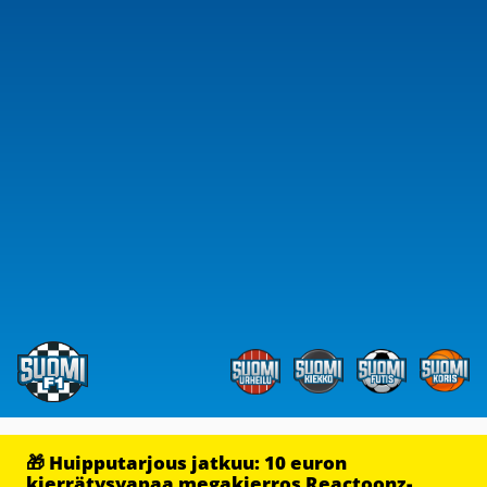
🎁 Huipputarjous jatkuu: 10 euron
kierrätysvapaa megakierros Reactoonz-