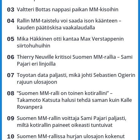
Valtteri Bottas nappasi paikan MM-kisoihin
Rallin MM-taistelu voi saada ison käänteen –
kauden päätöskisa vaakalaudalla
Mika Häkkinen otti kantaa Max Verstappenin
siirtohuhuihin
Thierry Neuville kritisoi Suomen MM-rallia – Sami
Pajari eri linjoilla
Toyotan data paljasti, mikä johti Sebastien Ogierin
rajuun ulosajoon
”Suomen MM-ralli on toinen kotirallini” –
Takamoto Katsuta halusi tehdä saman kuin Kalle
Rovanperä
Suomen MM-rallin voittaja Sami Pajari paljasti,
miltä kotirallin paineet oikeasti tuntuivat
Suomen MM-rallissa hurjan ulosajon kokenut