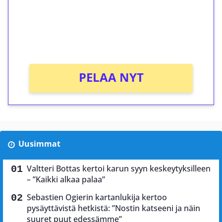
Saat heti 50 ilmaiskierrosta Tuohi 1000 -
peliin (arvo 0,20€ per kierros)!
Ei kierrätysvaatimusta!
PELAA NYT
Uusimmat
Valtteri Bottas kertoi karun syyn keskeytyksilleen
– ”Kaikki alkaa palaa”
Sebastien Ogierin kartanlukija kertoo
pysäyttävistä hetkistä: ”Nostin katseeni ja näin
suuret puut edessämme”