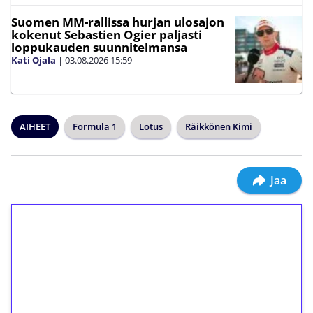
Suomen MM-rallissa hurjan ulosajon
kokenut Sebastien Ogier paljasti
loppukauden suunnitelmansa
Kati Ojala
|
03.08.2026
15:59
AIHEET
Formula 1
Lotus
Räikkönen Kimi
Jaa
1€ = 10€ arvosta
ilmaiskierroksia ilman
kierrätystä!
Talleta 1€