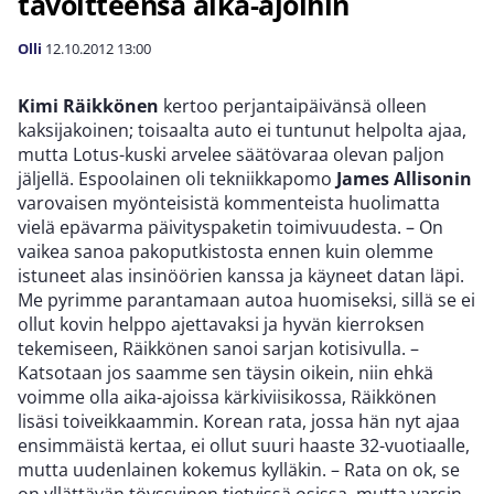
tavoitteensa aika-ajoihin
Olli
12.10.2012
13:00
Kimi Räikkönen
kertoo perjantaipäivänsä olleen
kaksijakoinen; toisaalta auto ei tuntunut helpolta ajaa,
mutta Lotus-kuski arvelee säätövaraa olevan paljon
jäljellä. Espoolainen oli tekniikkapomo
James Allisonin
varovaisen myönteisistä kommenteista huolimatta
vielä epävarma päivityspaketin toimivuudesta. – On
vaikea sanoa pakoputkistosta ennen kuin olemme
istuneet alas insinöörien kanssa ja käyneet datan läpi.
Me pyrimme parantamaan autoa huomiseksi, sillä se ei
ollut kovin helppo ajettavaksi ja hyvän kierroksen
tekemiseen, Räikkönen sanoi sarjan kotisivulla. –
Katsotaan jos saamme sen täysin oikein, niin ehkä
voimme olla aika-ajoissa kärkiviisikossa, Räikkönen
lisäsi toiveikkaammin. Korean rata, jossa hän nyt ajaa
ensimmäistä kertaa, ei ollut suuri haaste 32-vuotiaalle,
mutta uudenlainen kokemus kylläkin. – Rata on ok, se