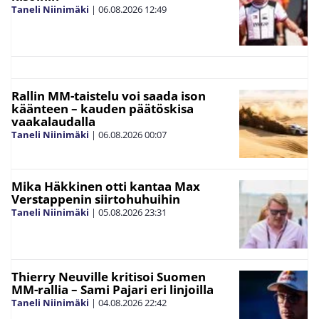
Taneli Niinimäki
|
06.08.2026
12:49
Rallin MM-taistelu voi saada ison
käänteen – kauden päätöskisa
vaakalaudalla
Taneli Niinimäki
|
06.08.2026
00:07
Mika Häkkinen otti kantaa Max
Verstappenin siirtohuhuihin
Taneli Niinimäki
|
05.08.2026
23:31
Thierry Neuville kritisoi Suomen
MM-rallia – Sami Pajari eri linjoilla
Taneli Niinimäki
|
04.08.2026
22:42