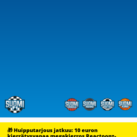
🎁 Huipputarjous jatkuu: 10 euron
kierrätysvapaa megakierros Reactoonz-