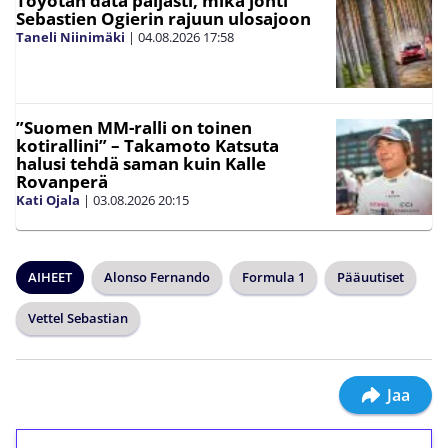
Toyotan data paljasti, mikä johti
Sebastien Ogierin rajuun ulosajoon
Taneli Niinimäki
|
04.08.2026
17:58
”Suomen MM-ralli on toinen
kotirallini” – Takamoto Katsuta
halusi tehdä saman kuin Kalle
Rovanperä
Kati Ojala
|
03.08.2026
20:15
AIHEET
Alonso Fernando
Formula 1
Pääuutiset
Vettel Sebastian
Jaa