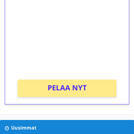
1€ = 10€ arvosta
ilmaiskierroksia ilman
kierrätystä!
Talleta 1€
Saat heti 50 ilmaiskierrosta Tuohi 1000 -
peliin (arvo 0,20€ per kierros)!
Ei kierrätysvaatimusta!
PELAA NYT
Uusimmat