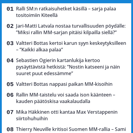
Ralli SM:n ratkaisuhetket käsillä – sarja palaa
tositoimiin Kiteellä
Jari-Matti Latvala nostaa turvallisuuden pöydälle:
”Miksi rallin MM-sarjan pitäisi kilpailla siellä?”
Valtteri Bottas kertoi karun syyn keskeytyksilleen
– ”Kaikki alkaa palaa”
Sebastien Ogierin kartanlukija kertoo
pysäyttävistä hetkistä: ”Nostin katseeni ja näin
suuret puut edessämme”
Valtteri Bottas nappasi paikan MM-kisoihin
Rallin MM-taistelu voi saada ison käänteen –
kauden päätöskisa vaakalaudalla
Mika Häkkinen otti kantaa Max Verstappenin
siirtohuhuihin
Thierry Neuville kritisoi Suomen MM-rallia – Sami