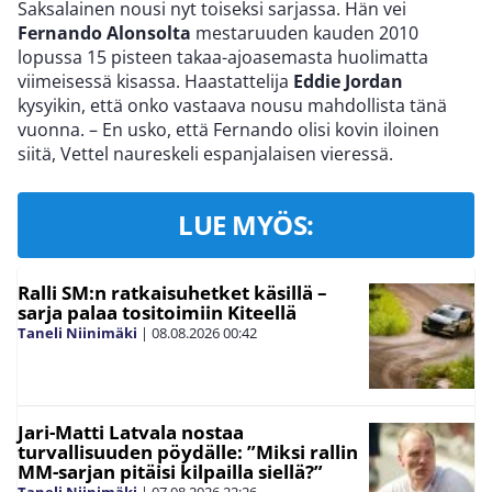
Saksalainen nousi nyt toiseksi sarjassa. Hän vei
Fernando Alonsolta
mestaruuden kauden 2010
lopussa 15 pisteen takaa-ajoasemasta huolimatta
viimeisessä kisassa. Haastattelija
Eddie Jordan
kysyikin, että onko vastaava nousu mahdollista tänä
vuonna. – En usko, että Fernando olisi kovin iloinen
siitä, Vettel naureskeli espanjalaisen vieressä.
LUE MYÖS:
Ralli SM:n ratkaisuhetket käsillä –
sarja palaa tositoimiin Kiteellä
Taneli Niinimäki
|
08.08.2026
00:42
Jari-Matti Latvala nostaa
turvallisuuden pöydälle: ”Miksi rallin
MM-sarjan pitäisi kilpailla siellä?”