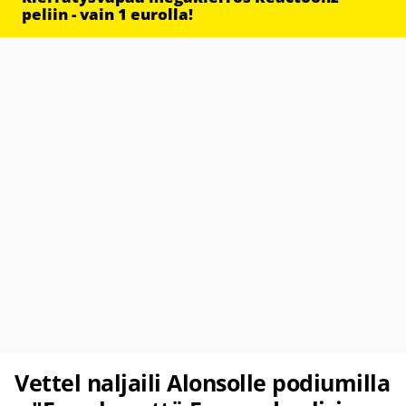
peliin - vain 1 eurolla!
Vettel naljaili Alonsolle podiumilla