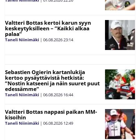
Taneli Niinimäki
|
07.08.2026
22:26
Valtteri Bottas kertoi karun syyn
keskeytyksilleen – ”Kaikki alkaa
palaa”
Taneli Niinimäki
|
06.08.2026
23:14
Sebastien Ogierin kartanlukija
kertoo pysäyttävistä hetkistä:
”Nostin katseeni ja näin suuret puut
edessämme”
Taneli Niinimäki
|
06.08.2026
16:44
Valtteri Bottas nappasi paikan MM-
kisoihin
Taneli Niinimäki
|
06.08.2026
12:49