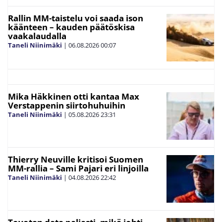
Rallin MM-taistelu voi saada ison
käänteen – kauden päätöskisa
vaakalaudalla
Taneli Niinimäki
|
06.08.2026
00:07
Mika Häkkinen otti kantaa Max
Verstappenin siirtohuhuihin
Taneli Niinimäki
|
05.08.2026
23:31
Thierry Neuville kritisoi Suomen
MM-rallia – Sami Pajari eri linjoilla
Taneli Niinimäki
|
04.08.2026
22:42