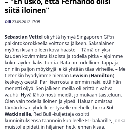
– "En usko, että Fernando olisi
siitä iloinen"
Olli
23.09.2012
17:35
Sebastian Vettel
oli yhtä hymyä Singaporen GP:n
palkintokorokkeella voittonsa jälkeen. Saksalainen
myönsi kisan olleen kova haaste. – Tämä on yksi
kauden kovimmista kisoista ja todella pitkä – ajoimme
koko täyden kaksi tuntia. Rata on todellinen tappaja,
on niin paljon möykkyjä, eikä yhtään tilaa virheille. – Me
tietenkin hyödyimme hieman
Lewisin
(
Hamilton
)
keskeytyksestä. Pari kierrosta aiemmin näki, että hän
menetti öljyä. Sen jälkeen meillä oli erittäin vahva
vauhti. Hyvä lähtö nosti meidät jo mukaan taisteluun. –
Olen vain todella iloinen ja ylpeä. Haluan omistaa
tämän kisan yhdelle erityiselle miehelle, herra
Sid
Watkinsille
, Red Bull -kuljettaja osoitti
kunnioituksensa taannoin kuolleelle F1-lääkärille, jonka
muistolle pidettiin hiljainen hetki ennen kisaa.