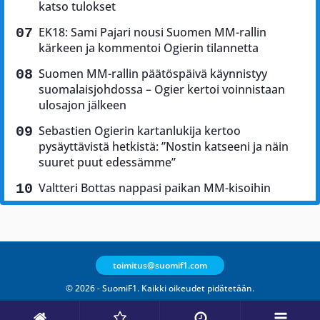
katso tulokset
EK18: Sami Pajari nousi Suomen MM-rallin
kärkeen ja kommentoi Ogierin tilannetta
Suomen MM-rallin päätöspäivä käynnistyy
suomalaisjohdossa – Ogier kertoi voinnistaan
ulosajon jälkeen
Sebastien Ogierin kartanlukija kertoo
pysäyttävistä hetkistä: ”Nostin katseeni ja näin
suuret puut edessämme”
Valtteri Bottas nappasi paikan MM-kisoihin
toimitus@suomif1.com
© 2026 - SuomiF1. Kaikki oikeudet pidätetään.