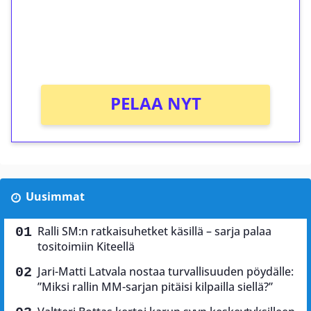
Saat heti 50 ilmaiskierrosta Tuohi 1000 -
peliin (arvo 0,20€ per kierros)!
Ei kierrätysvaatimusta!
PELAA NYT
Uusimmat
Ralli SM:n ratkaisuhetket käsillä – sarja palaa
tositoimiin Kiteellä
Jari-Matti Latvala nostaa turvallisuuden pöydälle:
”Miksi rallin MM-sarjan pitäisi kilpailla siellä?”