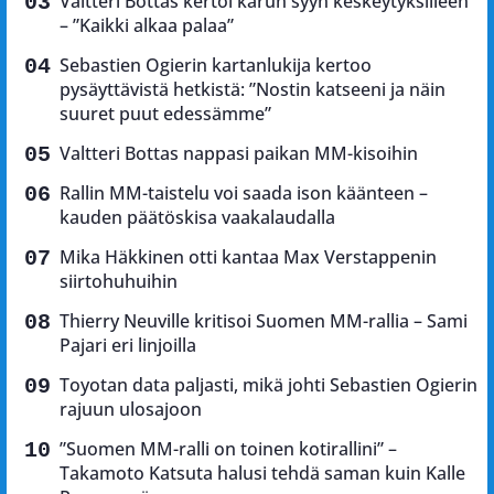
Valtteri Bottas kertoi karun syyn keskeytyksilleen
– ”Kaikki alkaa palaa”
Sebastien Ogierin kartanlukija kertoo
pysäyttävistä hetkistä: ”Nostin katseeni ja näin
suuret puut edessämme”
Valtteri Bottas nappasi paikan MM-kisoihin
Rallin MM-taistelu voi saada ison käänteen –
kauden päätöskisa vaakalaudalla
Mika Häkkinen otti kantaa Max Verstappenin
siirtohuhuihin
Thierry Neuville kritisoi Suomen MM-rallia – Sami
Pajari eri linjoilla
Toyotan data paljasti, mikä johti Sebastien Ogierin
rajuun ulosajoon
”Suomen MM-ralli on toinen kotirallini” –
Takamoto Katsuta halusi tehdä saman kuin Kalle