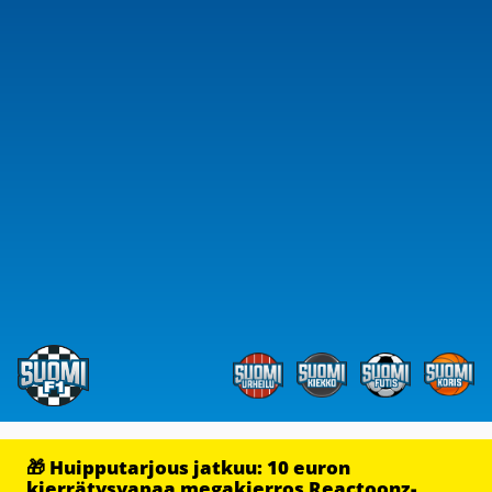
🎁 Huipputarjous jatkuu: 10 euron
kierrätysvapaa megakierros Reactoonz-