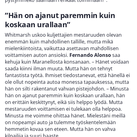
pystymmekö saamaan renkaat toimimaan?”.
”Hän on ajanut paremmin kuin
koskaan urallaan”
Whitmarsh uskoo kuljettajien mestaruuden olevan
enemmän kuin mahdollinen tallille, mutta mikä
mielenkiintoista, vaikuttaa asettavan mahdollisen
voittamisen auton ansioksi.
Fernando Alonso
saa
kehuja kuin Maranellosta konsanaan. – Hänet voidaan
saada kiinni ilman muuta. Mutta hän on tehnyt
fantastista työtä. Ihmiset tiedostanevat, että hänellä ei
ole ollut nopeinta autoa monessa tapauksessa, mutta
hän on silti rakentanut vahvan pistejohdon. – Minusta
hän on ajanut paremmin kuin koskaan urallaan, hän
on erittäin keskittynyt, eikä siis helppo lyödä. Mutta
mestaruuden voittamisen ei tulekaan olla helppoa.
Minusta me voimme ohittaa hänet. Mielestäni meillä
on nopeampi auto ja tulemme työskentelemään
hemmetin kovaa sen eteen. Mutta hän on vahva
kilpailija ja suuri haaste.