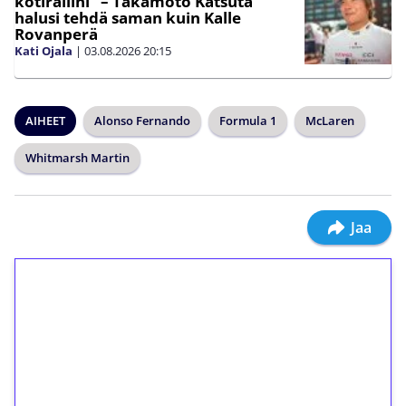
kotirallini” – Takamoto Katsuta
halusi tehdä saman kuin Kalle
Rovanperä
Kati Ojala
|
03.08.2026
20:15
AIHEET
Alonso Fernando
Formula 1
McLaren
Whitmarsh Martin
Jaa
1€ = 10€ arvosta
ilmaiskierroksia ilman
kierrätystä!
Talleta 1€