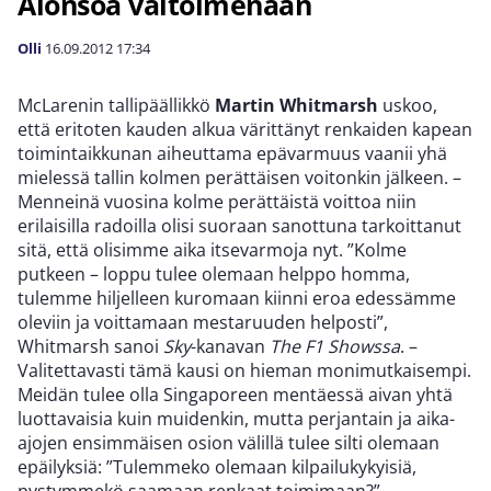
Alonsoa valtoimenaan
Olli
16.09.2012
17:34
McLarenin tallipäällikkö
Martin Whitmarsh
uskoo,
että eritoten kauden alkua värittänyt renkaiden kapean
toimintaikkunan aiheuttama epävarmuus vaanii yhä
mielessä tallin kolmen perättäisen voitonkin jälkeen. –
Menneinä vuosina kolme perättäistä voittoa niin
erilaisilla radoilla olisi suoraan sanottuna tarkoittanut
sitä, että olisimme aika itsevarmoja nyt. ”Kolme
putkeen – loppu tulee olemaan helppo homma,
tulemme hiljelleen kuromaan kiinni eroa edessämme
oleviin ja voittamaan mestaruuden helposti”,
Whitmarsh sanoi
Sky
-kanavan
The F1 Showssa
. –
Valitettavasti tämä kausi on hieman monimutkaisempi.
Meidän tulee olla Singaporeen mentäessä aivan yhtä
luottavaisia kuin muidenkin, mutta perjantain ja aika-
ajojen ensimmäisen osion välillä tulee silti olemaan
epäilyksiä: ”Tulemmeko olemaan kilpailukykyisiä,