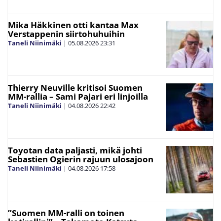
Mika Häkkinen otti kantaa Max
Verstappenin siirtohuhuihin
Taneli Niinimäki
|
05.08.2026
23:31
Thierry Neuville kritisoi Suomen
MM-rallia – Sami Pajari eri linjoilla
Taneli Niinimäki
|
04.08.2026
22:42
Toyotan data paljasti, mikä johti
Sebastien Ogierin rajuun ulosajoon
Taneli Niinimäki
|
04.08.2026
17:58
”Suomen MM-ralli on toinen