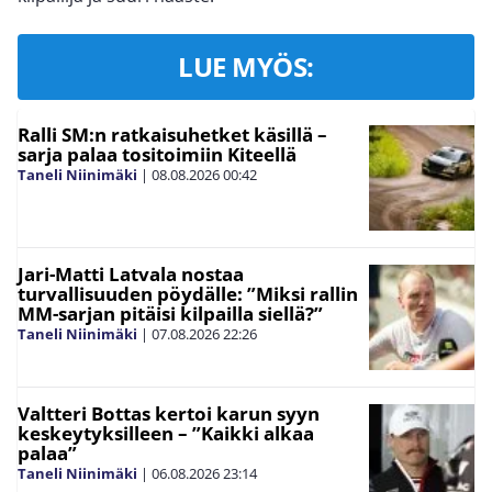
LUE MYÖS:
Ralli SM:n ratkaisuhetket käsillä –
sarja palaa tositoimiin Kiteellä
Taneli Niinimäki
|
08.08.2026
00:42
Jari-Matti Latvala nostaa
turvallisuuden pöydälle: ”Miksi rallin
MM-sarjan pitäisi kilpailla siellä?”
Taneli Niinimäki
|
07.08.2026
22:26
Valtteri Bottas kertoi karun syyn
keskeytyksilleen – ”Kaikki alkaa
palaa”
Taneli Niinimäki
|
06.08.2026
23:14