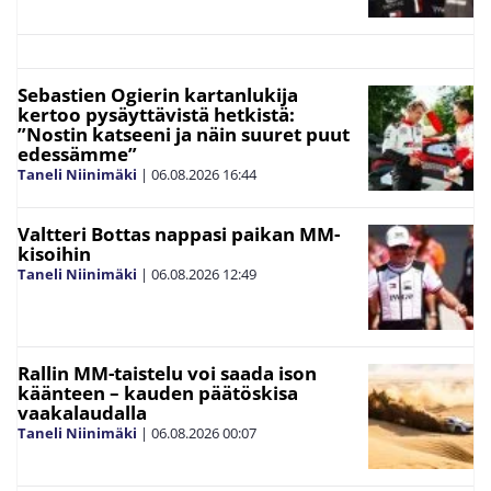
Sebastien Ogierin kartanlukija
kertoo pysäyttävistä hetkistä:
”Nostin katseeni ja näin suuret puut
edessämme”
Taneli Niinimäki
|
06.08.2026
16:44
Valtteri Bottas nappasi paikan MM-
kisoihin
Taneli Niinimäki
|
06.08.2026
12:49
Rallin MM-taistelu voi saada ison
käänteen – kauden päätöskisa
vaakalaudalla
Taneli Niinimäki
|
06.08.2026
00:07