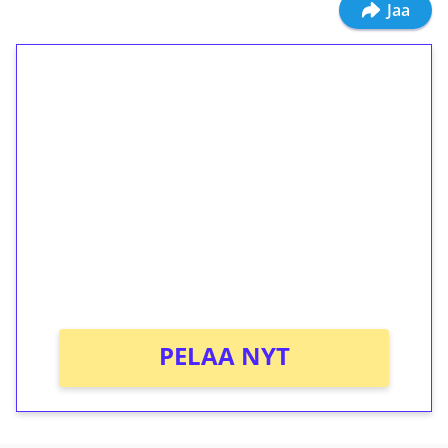
Jaa
1€ = 10€ arvosta
ilmaiskierroksia ilman
kierrätystä!
Talleta 1€
Saat heti 50 ilmaiskierrosta Tuohi 1000 -
peliin (arvo 0,20€ per kierros)!
Ei kierrätysvaatimusta!
PELAA NYT