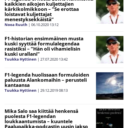
kaikkien aikojen kuljettajien
kärkikolmikkoon – ”Se erottaa
loistavat kuljettajat
menestyksekkäistä”
Nooa Ruuth
|
06.10.2020
13:12
F1-historian ensimmäinen musta
kuski syyttää formulalegendaa
rasistiksi – ”Hän oli vihamielisin
kuski urallani”
Tuukka Hyttinen
|
27.07.2020
13:42
F1-legenda huolissaan formuloiden
paluusta Alankomaihin – perusteli
kantaansa
Tuukka Hyttinen
|
29.12.2019
08:13
Mika Salo saa kiittää henkensä
puolesta F1-legendan
loukkaantumista – kuuntele
Paalupaikka-podcastin uusin jakso