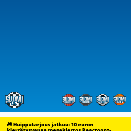
🎁 Huipputarjous jatkuu: 10 euron
kierrätysvapaa megakierros Reactoonz-