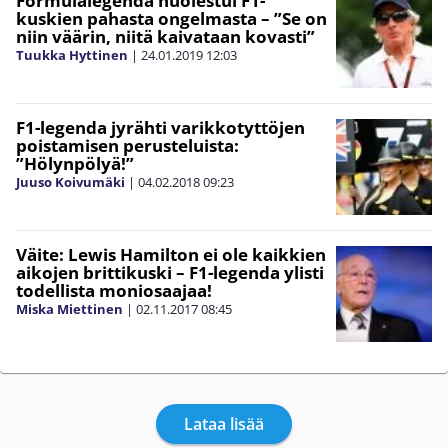
Formulalegenda huolestui F1-
kuskien pahasta ongelmasta – ”Se on
niin väärin, niitä kaivataan kovasti”
Tuukka Hyttinen
|
24.01.2019
12:03
F1-legenda jyrähti varikkotyttöjen
poistamisen perusteluista:
”Hölynpölyä!”
Juuso Koivumäki
|
04.02.2018
09:23
Väite: Lewis Hamilton ei ole kaikkien
aikojen brittikuski – F1-legenda ylisti
todellista moniosaajaa!
Miska Miettinen
|
02.11.2017
08:45
Lataa lisää