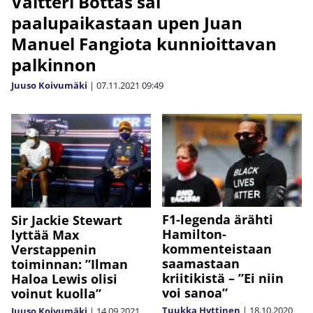
Valtteri Bottas sai
paalupaikastaan upen Juan
Manuel Fangiota kunnioittavan
palkinnon
Juuso Koivumäki
|
07.11.2021
09:49
F1-legenda ärähti
Sir Jackie Stewart
Hamilton-
lyttää Max
kommenteistaan
Verstappenin
saamastaan
toiminnan: ”Ilman
kriitikistä – ”Ei niin
Haloa Lewis olisi
voi sanoa”
voinut kuolla”
Tuukka Hyttinen
|
18.10.2020
Juuso Koivumäki
|
14.09.2021