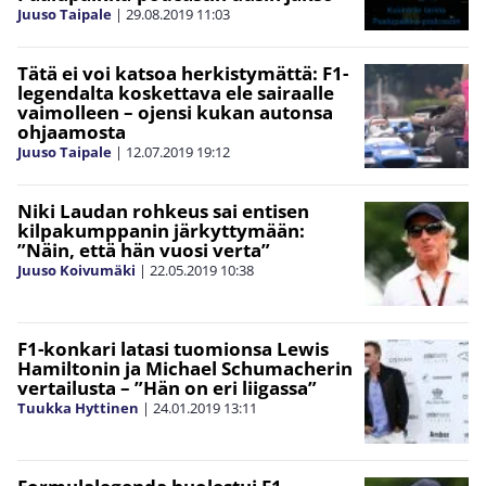
Juuso Taipale
|
29.08.2019
11:03
Tätä ei voi katsoa herkistymättä: F1-
legendalta koskettava ele sairaalle
vaimolleen – ojensi kukan autonsa
ohjaamosta
Juuso Taipale
|
12.07.2019
19:12
Niki Laudan rohkeus sai entisen
kilpakumppanin järkyttymään:
”Näin, että hän vuosi verta”
Juuso Koivumäki
|
22.05.2019
10:38
F1-konkari latasi tuomionsa Lewis
Hamiltonin ja Michael Schumacherin
vertailusta – ”Hän on eri liigassa”
Tuukka Hyttinen
|
24.01.2019
13:11