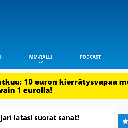
1
MM-RALLI
PODCAST
jatkuu: 10 euron kierrätysvapaa m
vain 1 eurolla!
ri latasi suorat sanat!