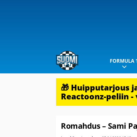
FORMULA 
🎁 Huipputarjous 
Reactoonz-peliin - 
Romahdus – Sami Paja