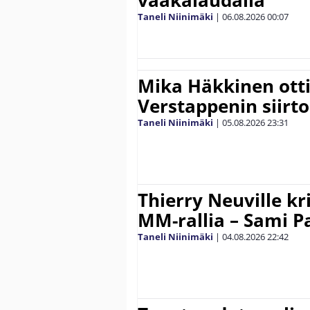
vaakalaudalla
Taneli Niinimäki
|
06.08.2026
00:07
Mika Häkkinen ott
Verstappenin siirt
Taneli Niinimäki
|
05.08.2026
23:31
Thierry Neuville kr
MM-rallia – Sami Paj
Taneli Niinimäki
|
04.08.2026
22:42