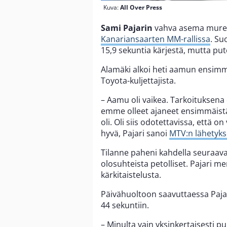
Kuva:
All Over Press
Sami Pajarin
vahva asema mureni
Kanariansaarten MM-rallissa
. Su
15,9 sekuntia kärjestä, mutta put
Alamäki alkoi heti aamun ensimmäis
Toyota-kuljettajista.
– Aamu oli vaikea. Tarkoituksena
emme olleet ajaneet ensimmäistä
oli. Oli siis odotettavissa, että on
hyvä, Pajari sanoi
MTV:n lähetyks
Tilanne paheni kahdella seuraavall
olosuhteista petolliset. Pajari m
kärkitaistelusta.
Päivähuoltoon saavuttaessa Pajari
44 sekuntiin.
– Minulta vain yksinkertaisesti pu