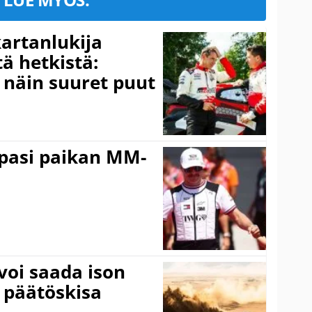
kartanlukija
ä hetkistä:
a näin suuret puut
ppasi paikan MM-
voi saada ison
 päätöskisa