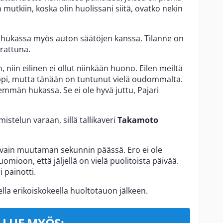
 mutkiin, koska olin huolissani siitä, ovatko nekin
hukassa myös auton säätöjen kanssa. Tilanne on
rrattuna.
, niin eilinen ei ollut niinkään huono. Eilen meiltä
eppi, mutta tänään on tuntunut vielä oudommalta.
nemmän hukassa. Se ei ole hyvä juttu, Pajari
mistelun varaan, sillä tallikaveri
Takamoto
on vain muutaman sekunnin päässä. Ero ei ole
mioon, että jäljellä on vielä puolitoista päivää.
i painotti.
ella erikoiskokeella huoltotauon jälkeen.
LUE MYÖS: