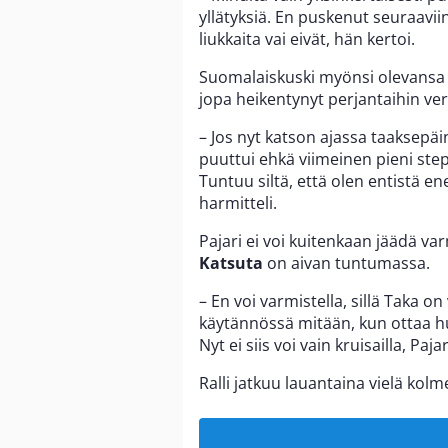
yllätyksiä. En puskenut seuraaviin
liukkaita vai eivät, hän kertoi.
Suomalaiskuski myönsi olevansa 
jopa heikentynyt perjantaihin ve
– Jos nyt katson ajassa taaksepäin
puuttui ehkä viimeinen pieni st
Tuntuu siltä, että olen entistä e
harmitteli.
Pajari ei voi kuitenkaan jäädä var
Katsuta
on aivan tuntumassa.
– En voi varmistella, sillä Taka 
käytännössä mitään, kun ottaa huo
Nyt ei siis voi vain kruisailla, Pajar
Ralli jatkuu lauantaina vielä kolm