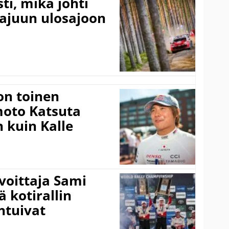
ti, mikä johti
rajuun ulosajoon
on toinen
amoto Katsuta
 kuin Kalle
voittaja Sami
ä kotirallin
ntuivat