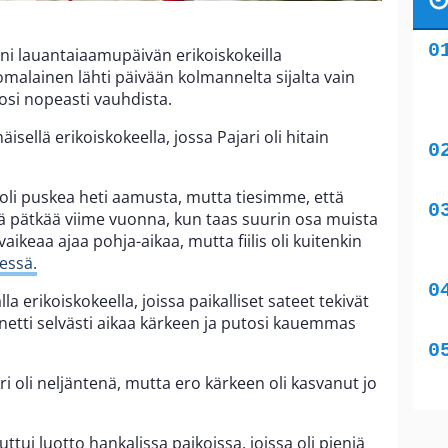
 lauantaiaamupäivän erikoiskokeilla
omalainen lähti päivään kolmannelta sijalta vain
osi nopeasti vauhdista.
ellä erikoiskokeella, jossa Pajari oli hitain
 oli puskea heti aamusta, mutta tiesimme, että
 pätkää viime vuonna, kun taas suurin osa muista
 vaikeaa ajaa pohja-aikaa, mutta fiilis oli kuitenkin
essä.
a erikoiskokeella, joissa paikalliset sateet tekivät
enetti selvästi aikaa kärkeen ja putosi kauemmas
 oli neljäntenä, mutta ero kärkeen oli kasvanut jo
uttui luotto hankalissa paikoissa, joissa oli pieniä