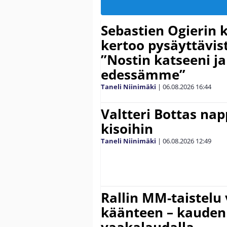
Sebastien Ogierin 
kertoo pysäyttävist
”Nostin katseeni j
edessämme”
Taneli Niinimäki
|
06.08.2026
16:44
Valtteri Bottas na
kisoihin
Taneli Niinimäki
|
06.08.2026
12:49
Rallin MM-taistelu 
käänteen – kauden