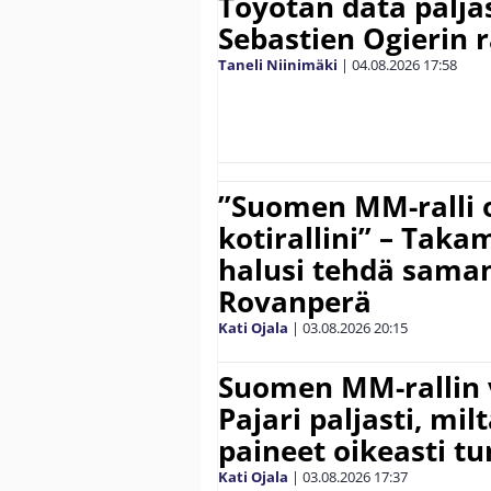
Toyotan data paljas
Sebastien Ogierin 
Taneli Niinimäki
|
04.08.2026
17:58
”Suomen MM-ralli 
kotirallini” – Tak
halusi tehdä saman
Rovanperä
Kati Ojala
|
03.08.2026
20:15
Suomen MM-rallin 
Pajari paljasti, milt
paineet oikeasti tu
Kati Ojala
|
03.08.2026
17:37