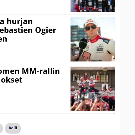
a hurjan
ebastien Ogier
en
uomen MM-rallin
lokset
Ralli