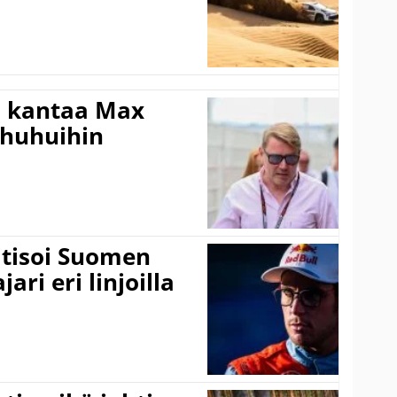
i kantaa Max
ohuhuihin
itisoi Suomen
ari eri linjoilla