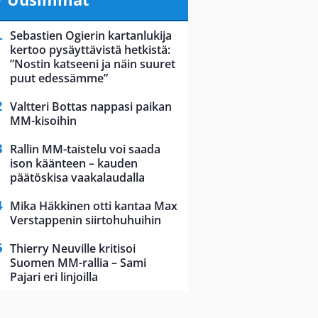
Sebastien Ogierin kartanlukija
kertoo pysäyttävistä hetkistä:
”Nostin katseeni ja näin suuret
puut edessämme”
Valtteri Bottas nappasi paikan
MM-kisoihin
Rallin MM-taistelu voi saada
ison käänteen – kauden
päätöskisa vaakalaudalla
Mika Häkkinen otti kantaa Max
Verstappenin siirtohuhuihin
Thierry Neuville kritisoi
Suomen MM-rallia – Sami
Pajari eri linjoilla