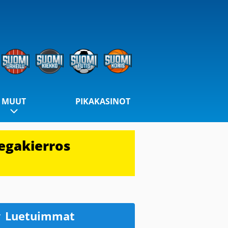
MUUT
PIKAKASINOT
egakierros
Luetuimmat