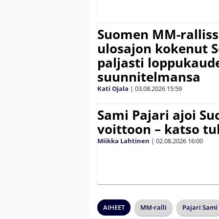
Suomen MM-ralliss
ulosajon kokenut S
paljasti loppukaud
suunnitelmansa
Kati Ojala
|
03.08.2026
15:59
Sami Pajari ajoi S
voittoon – katso tu
Miikka Lahtinen
|
02.08.2026
16:00
AIHEET
MM-ralli
Pajari Sami