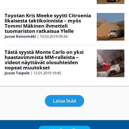
Toyotan Kris Meeke syytti Citroenia
likaisesta taktikoinnista – myös
Tommi Mäkinen ihmetteli
tuomariston ratkaisua Ylelle
Juuso Koivumäki
|
10.03.2019
09:34
Tästä syystä Monte Carlo on yksi
haastavimmista MM-ralleista –
videot näyttävät olosuhteiden
nopeat muutokset
Juuso Taipale
|
12.01.2019
19:45
Lataa lisää