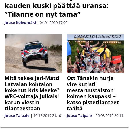
kauden kuski päättää uransa:
”Tilanne on nyt tämä”
Juuso Koivumäki
|
04.01.2020
17:00
Mitä tekee Jari-Matti
Ott Tänakin hurja
Latvalan kohtalon
vire kutisti
kokenut Kris Meeke?
mestaruustaiston
WRC-voittaja julkaisi
kolmen kaupaksi –
karun viestin
katso pistetilanteet
tilanteestaan
täältä
Juuso Taipale
|
10.12.2019
21:10
Juuso Taipale
|
26.08.2019
20:11