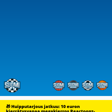
🎁 Huipputarjous jatkuu: 10 euron
kierrätysvapaa megakierros Reactoonz-