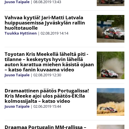
Juuso Taipale
|
08.08.2019
13:43
Vahvaa kyytiä! Jari-Matti Latvala
huippuasemissa Jyväskylän rallin
huoltotauolle
Tuukka Hyttinen
|
02.08.2019
14:14
Toyotan Kris Meekellä läheltä piti -
tilanne – keskeytys hyvin lähellä
auton karattua miehen käsistä ojaan
– katso fanin kuvaama video
Juuso Taipale
|
02.08.2019
12:30
Dramaattinen päätös Portugalissa!
Kris Meeke ajoi ulos päätös-EK:lla
kolmossijalta – katso video
Juuso Taipale
|
02.06.2019
15:44
Draamaa Portugalin MM-rallissa –