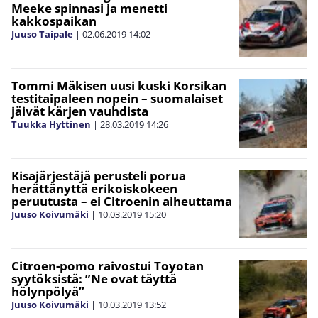
Meeke spinnasi ja menetti
kakkospaikan
Juuso Taipale
|
02.06.2019
14:02
Tommi Mäkisen uusi kuski Korsikan
testitaipaleen nopein – suomalaiset
jäivät kärjen vauhdista
Tuukka Hyttinen
|
28.03.2019
14:26
Kisajärjestäjä perusteli porua
herättänyttä erikoiskokeen
peruutusta – ei Citroenin aiheuttama
Juuso Koivumäki
|
10.03.2019
15:20
Citroen-pomo raivostui Toyotan
syytöksistä: ”Ne ovat täyttä
hölynpölyä”
Juuso Koivumäki
|
10.03.2019
13:52