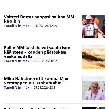
Valtteri Bottas nappasi paikan MM-
kisoihin
Taneli Niinimäki
|
06.08.2026
12:49
Rallin MM-taistelu voi saada ison
käänteen – kauden päätöskisa
vaakalaudalla
Taneli Niinimäki
|
06.08.2026
00:07
Mika Häkkinen otti kantaa Max
Verstappenin siirtohuhuihin
Taneli Niinimäki
|
05.08.2026
23:31