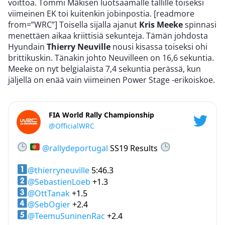
voittoa. Tommi Mäkisen luotsaamalle tallille toiseksi
viimeinen EK toi kuitenkin jobinpostia. [readmore
from=”WRC”] Toisella sijalla ajanut
Kris Meeke
spinnasi
menettäen aikaa kriittisiä sekunteja. Tämän johdosta
Hyundain
Thierry Neuville
nousi kisassa toiseksi ohi
brittikuskin. Tänakin johto Neuvilleen on 16,6 sekuntia.
Meeke on nyt belgialaista 7,4 sekuntia perässä, kun
jäljellä on enää vain viimeinen Power Stage -erikoiskoe.
FIA World Rally Championship
@OfficialWRC
@rallydeportugal
SS19 Results
@thierryneuville
5:46.3
@SebastienLoeb
+1.3
@OttTanak
+1.5
@SebOgier
+2.4
@TeemuSuninenRac
+2.4