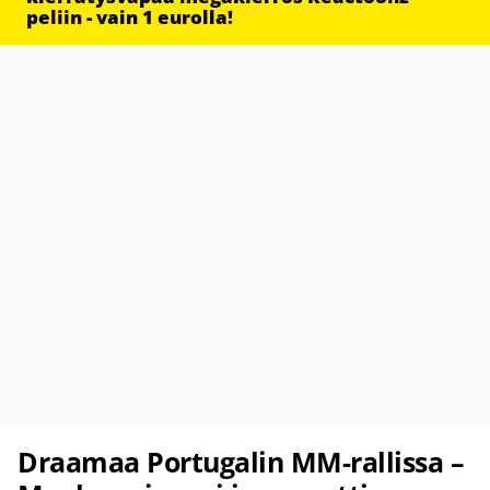
peliin - vain 1 eurolla!
Draamaa Portugalin MM-rallissa –