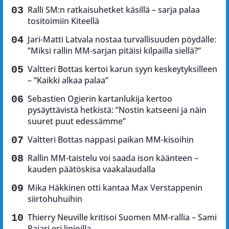
Ralli SM:n ratkaisuhetket käsillä – sarja palaa
tositoimiin Kiteellä
Jari-Matti Latvala nostaa turvallisuuden pöydälle:
”Miksi rallin MM-sarjan pitäisi kilpailla siellä?”
Valtteri Bottas kertoi karun syyn keskeytyksilleen
– ”Kaikki alkaa palaa”
Sebastien Ogierin kartanlukija kertoo
pysäyttävistä hetkistä: ”Nostin katseeni ja näin
suuret puut edessämme”
Valtteri Bottas nappasi paikan MM-kisoihin
Rallin MM-taistelu voi saada ison käänteen –
kauden päätöskisa vaakalaudalla
Mika Häkkinen otti kantaa Max Verstappenin
siirtohuhuihin
Thierry Neuville kritisoi Suomen MM-rallia – Sami
Pajari eri linjoilla