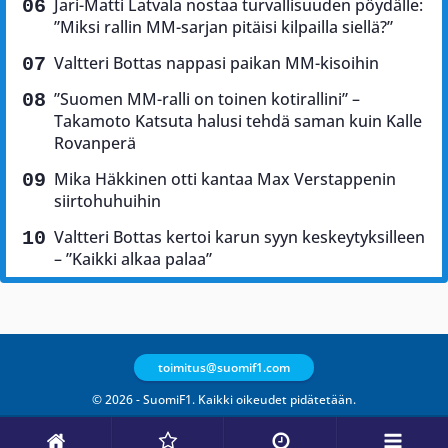
Jari-Matti Latvala nostaa turvallisuuden pöydälle:
”Miksi rallin MM-sarjan pitäisi kilpailla siellä?”
Valtteri Bottas nappasi paikan MM-kisoihin
”Suomen MM-ralli on toinen kotirallini” –
Takamoto Katsuta halusi tehdä saman kuin Kalle
Rovanperä
Mika Häkkinen otti kantaa Max Verstappenin
siirtohuhuihin
Valtteri Bottas kertoi karun syyn keskeytyksilleen
– ”Kaikki alkaa palaa”
toimitus@suomif1.com
© 2026 - SuomiF1. Kaikki oikeudet pidätetään.