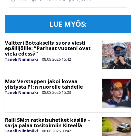
LUE MYÖS:
Valtteri Bottakselta suora viesti
epäilijöille: ”Parhaat vuoteni ovat
vielä edessä”
Taneli Niinimäki
|
08.08.2026
15:42
Max Verstappen jakoi kovaa
ylistystä F1:n nuorelle tähdelle
Taneli Niinimäki
|
08.08.2026
15:03
Ralli SM:n ratkaisuhetket käsillä –
sarja palaa tositoimiin Kiteellä
Taneli Niinimäki
|
08.08.2026
00:42