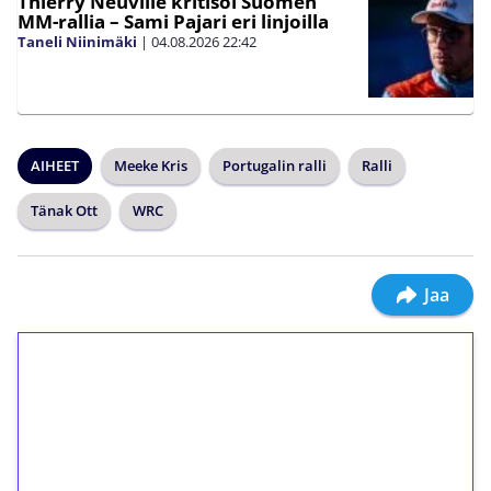
Thierry Neuville kritisoi Suomen
MM-rallia – Sami Pajari eri linjoilla
Taneli Niinimäki
|
04.08.2026
22:42
AIHEET
Meeke Kris
Portugalin ralli
Ralli
Tänak Ott
WRC
Jaa
1€ = 10€ arvosta
ilmaiskierroksia ilman
kierrätystä!