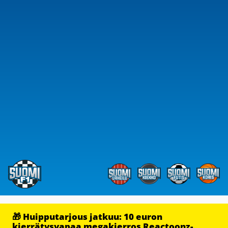
🎁 Huipputarjous jatkuu: 10 euron
kierrätysvapaa megakierros Reactoonz-