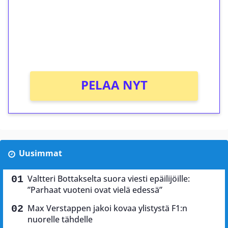
Talleta 1€
Saat heti 50 ilmaiskierrosta Tuohi 1000 -
peliin (arvo 0,20€ per kierros)!
Ei kierrätysvaatimusta!
PELAA NYT
Uusimmat
Valtteri Bottakselta suora viesti epäilijöille:
”Parhaat vuoteni ovat vielä edessä”
Max Verstappen jakoi kovaa ylistystä F1:n
nuorelle tähdelle