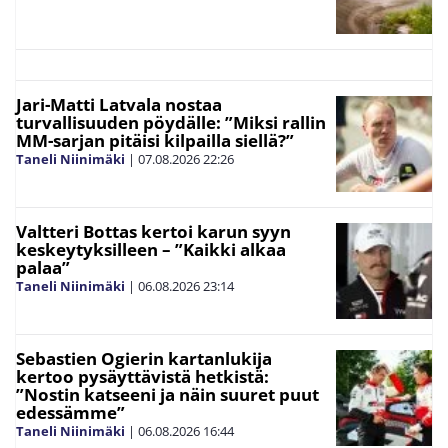
Jari-Matti Latvala nostaa
turvallisuuden pöydälle: ”Miksi rallin
MM-sarjan pitäisi kilpailla siellä?”
Taneli Niinimäki
|
07.08.2026
22:26
Valtteri Bottas kertoi karun syyn
keskeytyksilleen – ”Kaikki alkaa
palaa”
Taneli Niinimäki
|
06.08.2026
23:14
Sebastien Ogierin kartanlukija
kertoo pysäyttävistä hetkistä:
”Nostin katseeni ja näin suuret puut
edessämme”
Taneli Niinimäki
|
06.08.2026
16:44