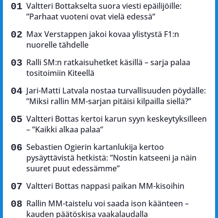
Valtteri Bottakselta suora viesti epäilijöille:
”Parhaat vuoteni ovat vielä edessä”
Max Verstappen jakoi kovaa ylistystä F1:n
nuorelle tähdelle
Ralli SM:n ratkaisuhetket käsillä – sarja palaa
tositoimiin Kiteellä
Jari-Matti Latvala nostaa turvallisuuden pöydälle:
”Miksi rallin MM-sarjan pitäisi kilpailla siellä?”
Valtteri Bottas kertoi karun syyn keskeytyksilleen
– ”Kaikki alkaa palaa”
Sebastien Ogierin kartanlukija kertoo
pysäyttävistä hetkistä: ”Nostin katseeni ja näin
suuret puut edessämme”
Valtteri Bottas nappasi paikan MM-kisoihin
Rallin MM-taistelu voi saada ison käänteen –
kauden päätöskisa vaakalaudalla