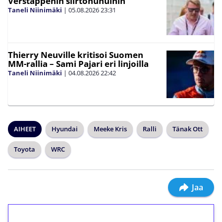
Verstappenin siirtohuhuihin
Taneli Niinimäki
|
05.08.2026
23:31
Thierry Neuville kritisoi Suomen
MM-rallia – Sami Pajari eri linjoilla
Taneli Niinimäki
|
04.08.2026
22:42
AIHEET
Hyundai
Meeke Kris
Ralli
Tänak Ott
Toyota
WRC
Jaa