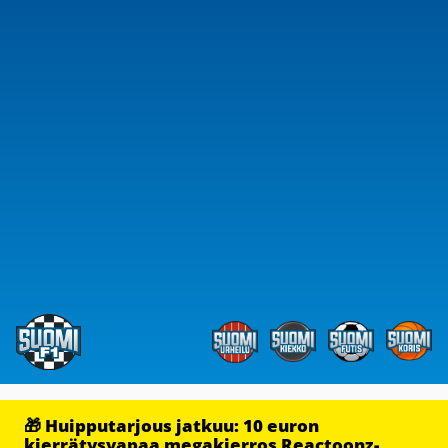
🎁 Huipputarjous jatkuu: 10 euron
kierrätysvapaa megakierros Reactoonz-