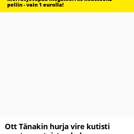
peliin - vain 1 eurolla!
Ott Tänakin hurja vire kutisti