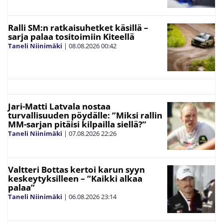
Ralli SM:n ratkaisuhetket käsillä –
sarja palaa tositoimiin Kiteellä
Taneli Niinimäki
|
08.08.2026
00:42
Jari-Matti Latvala nostaa
turvallisuuden pöydälle: ”Miksi rallin
MM-sarjan pitäisi kilpailla siellä?”
Taneli Niinimäki
|
07.08.2026
22:26
Valtteri Bottas kertoi karun syyn
keskeytyksilleen – ”Kaikki alkaa
palaa”
Taneli Niinimäki
|
06.08.2026
23:14