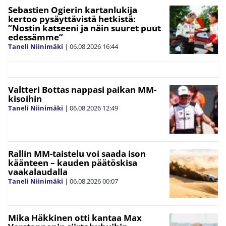
Sebastien Ogierin kartanlukija
kertoo pysäyttävistä hetkistä:
”Nostin katseeni ja näin suuret puut
edessämme”
Taneli Niinimäki
|
06.08.2026
16:44
Valtteri Bottas nappasi paikan MM-
kisoihin
Taneli Niinimäki
|
06.08.2026
12:49
Rallin MM-taistelu voi saada ison
käänteen – kauden päätöskisa
vaakalaudalla
Taneli Niinimäki
|
06.08.2026
00:07
Mika Häkkinen otti kantaa Max