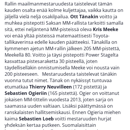
Rallin maailmanmestaruudesta taistelevat tämän
kauden osalta enää kolme kuljettajaa, vaikka kautta on
jäljellä vielä neljä osakilpailua.
Ott Tänakin
voitto ja
muhkea pistepotti Saksan MM-rallista tarkoitti samalla
sitä, ettei neljäntenä MM-pisteissä oleva
Kris Meeke
voi enää yltää pisteissä matemaattisesti Toyota-
tallikaverinsa edelle kauden päätteeksi. Tänakilla on
kymmenen ajetun MM-rallin jälkeen 205 MM-pistettä,
Meekellä 80. Voitto ja täysi pistepotti Power Stagelta
kasvattaa pistesaraketta 30 pisteellä, joten
täydelliselläkin onnistumisella Meeke voi nousta vain
200 pisteeseen. Mestaruudesta taistelevat tänäkin
vuonna tutut nimet. Tänak on nykäissyt tuntuvaa
etumatkaa
Thierry Neuvilleen
(172 pistettä) ja
Sebastien Ogieriin
(165 pistettä). Ogier on voittanut
jokaisen MM-tittelin vuodesta 2013, joten sarja on
saamassa uuden valtiaan. Lisäksi päättymässä on
ranskalaisten hallitsemiskausi. Ennen Ogieria miehen
kaima
Sebastien Loeb
voitti mestaruuden hurjat
yhdeksän kertaa putkeen. Suomalaisittain