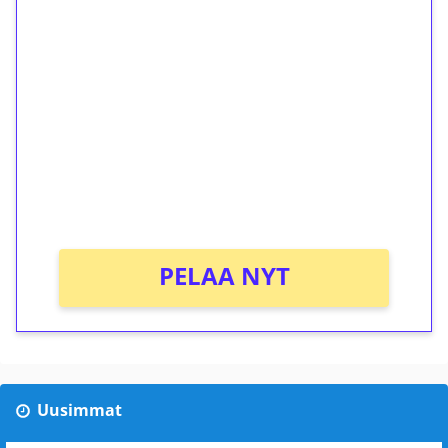
1€ = 10€ arvosta
ilmaiskierroksia ilman
kierrätystä!
Talleta 1€
Saat heti 50 ilmaiskierrosta Tuohi 1000 -
peliin (arvo 0,20€ per kierros)!
Ei kierrätysvaatimusta!
PELAA NYT
Uusimmat