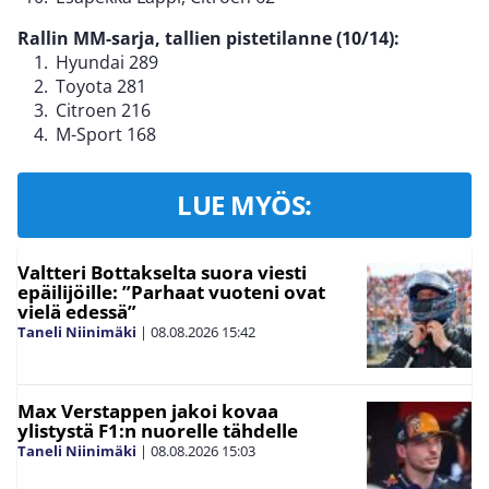
Rallin MM-sarja, tallien pistetilanne (10/14):
Hyundai 289
Toyota 281
Citroen 216
M-Sport 168
LUE MYÖS:
Valtteri Bottakselta suora viesti
epäilijöille: ”Parhaat vuoteni ovat
vielä edessä”
Taneli Niinimäki
|
08.08.2026
15:42
Max Verstappen jakoi kovaa
ylistystä F1:n nuorelle tähdelle
Taneli Niinimäki
|
08.08.2026
15:03