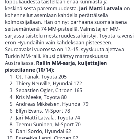
loppukaudesta taistellaan enää kunniasta ja
keskinäisestä paremmuudesta.
Jari-Matti Latvala
on
kohennellut asemiaan kahdella perättäisellä
kolmossijallaan. Hän on nyt parhaana suomalaisena
seitsemäntenä 74 MM-pisteellä. Valmistajien MM-
sarjassa taistelu mestaruudesta kiristyi. Toyota kavensi
eron Hyundaihin vain kahdeksaan pisteeseen.
Seuraavaksi vuorossa on 12.-15. syyskuuta ajettava
Turkin MM-ralli. Kausi päättyy marraskuussa
Australiassa.
Rallin MM-sarja, kuljettajien
pistetilanne (10/14):
Ott Tänak, Toyota 205
Thiery Neuville, Hyundai 172
Sebastien Ogier, Citroen 165
Kris Meeke, Toyota 80
Andreas Mikkelsen, Hyundai 79
Elfyn Evans, M-Sport 78
Jari-Matti Latvala, Toyota 74
Teemu Suninen, M-Sport 70
Dani Sordo, Hyundai 62
Esapekka Lappi, Citroen 62