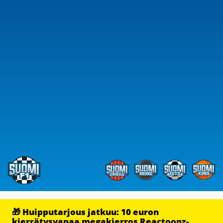
🎁 Huipputarjous jatkuu: 10 euron
kierrätysvapaa megakierros Reactoonz-