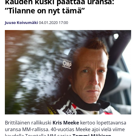
kauden kuski päättää uransa:
”Tilanne on nyt tämä”
Juuso Koivumäki
04.01.2020
17:00
Brittiläinen rallikuski
Kris Meeke
kertoo lopettavansa
uransa MM-rallissa. 40-vuotias Meeke ajoi vielä viime
kaudella Toyotalla MM-sarjaa
Tommi Mäkisen