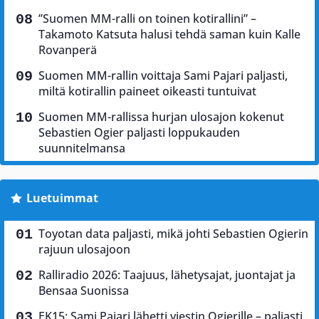
”Suomen MM-ralli on toinen kotirallini” –
Takamoto Katsuta halusi tehdä saman kuin Kalle
Rovanperä
Suomen MM-rallin voittaja Sami Pajari paljasti,
miltä kotirallin paineet oikeasti tuntuivat
Suomen MM-rallissa hurjan ulosajon kokenut
Sebastien Ogier paljasti loppukauden
suunnitelmansa
Luetuimmat
Toyotan data paljasti, mikä johti Sebastien Ogierin
rajuun ulosajoon
Ralliradio 2026: Taajuus, lähetysajat, juontajat ja
Bensaa Suonissa
EK15: Sami Pajari lähetti viestin Ogierille – paljasti