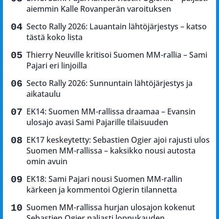
aiemmin Kalle Rovanperän varoituksen
Secto Rally 2026: Lauantain lähtöjärjestys – katso
tästä koko lista
Thierry Neuville kritisoi Suomen MM-rallia – Sami
Pajari eri linjoilla
Secto Rally 2026: Sunnuntain lähtöjärjestys ja
aikataulu
EK14: Suomen MM-rallissa draamaa – Evansin
ulosajo avasi Sami Pajarille tilaisuuden
EK17 keskeytetty: Sebastien Ogier ajoi rajusti ulos
Suomen MM-rallissa – kaksikko nousi autosta
omin avuin
EK18: Sami Pajari nousi Suomen MM-rallin
kärkeen ja kommentoi Ogierin tilannetta
Suomen MM-rallissa hurjan ulosajon kokenut
Sebastien Ogier paljasti loppukauden