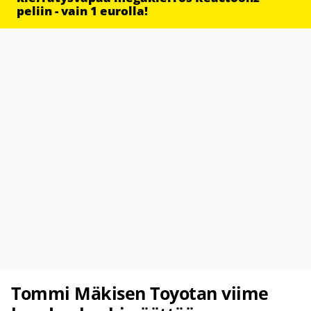
peliin - vain 1 eurolla!
Tommi Mäkisen Toyotan viime