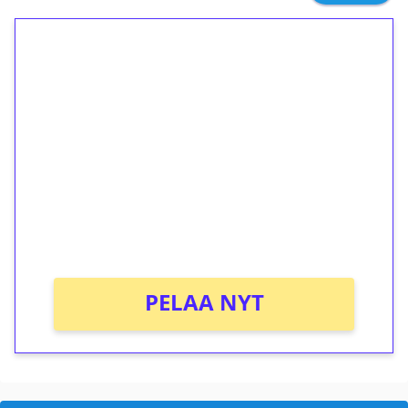
1€ = 10€ arvosta
ilmaiskierroksia ilman
kierrätystä!
Talleta 1€
Saat heti 50 ilmaiskierrosta Tuohi 1000 -
peliin (arvo 0,20€ per kierros)!
Ei kierrätysvaatimusta!
PELAA NYT