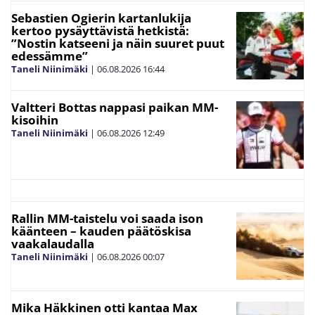
Sebastien Ogierin kartanlukija
kertoo pysäyttävistä hetkistä:
”Nostin katseeni ja näin suuret puut
edessämme”
Taneli Niinimäki
|
06.08.2026
16:44
Valtteri Bottas nappasi paikan MM-
kisoihin
Taneli Niinimäki
|
06.08.2026
12:49
Rallin MM-taistelu voi saada ison
käänteen – kauden päätöskisa
vaakalaudalla
Taneli Niinimäki
|
06.08.2026
00:07
Mika Häkkinen otti kantaa Max