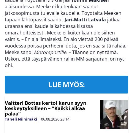
alaisuudessa. Meeke ei kuitenkaan saanut
jatkosopimusta tulevalle kaudelle. Toyotalta Meeken
tapaan lähtöpassit saanut
Jari-Matti Latvala
jatkaa
uraansa ensi kaudella kahdessa kisassa
omarahoitteisesti. Meeke ei kuitenkaan ole siihen
valmis. – En aja ilmaiseksi. En aio viettää 200 päivää
vuodessa poissa perheeni luota, jos en saa siitä rahaa,
Meeke sanoi
Motorsportille
. – Tilanne on nyt tämä.
Uskon, että täyspäiväinen rallin MM-sarjaurani on nyt
ohi.
LUE MYÖS:
Valtteri Bottas kertoi karun syyn
keskeytyksilleen – ”Kaikki alkaa
palaa”
Taneli Niinimäki
|
06.08.2026
23:14