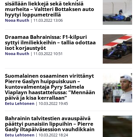
sisällään liekkejä sekä teknisiä
murheita – Valtteri Bottaksen auto
hyytyi loppumetreillä
Nooa Ruuth
|
11.03.2022
13:06
Draamaa Bahrainissa: F1-kilpuri
syttyi ilmiliekkeihin – tallia odottaa
isot korjaustyöt
Nooa Ruuth
|
11.03.2022
10:51
Suomalainen osaaminen virittänyt
Pierre Gaslyn huippuiskuun –
kuntovalmentaja Pyry Salmela
Viaplayn haastattelussa: ”Mennään
päivä ja kisa kerrallaan”
Eetu Lehtonen
|
10.03.2022
19:45
Bahrainin talvitestien avauspäivä
päättyi punaisiin lippuihin – Pierre
Gasly iltapäiväsession vauhdikkain
Eetu Lehtonen
|
10.03.2022
18:24