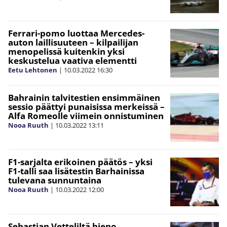
Ferrari-pomo luottaa Mercedes-
auton laillisuuteen – kilpailijan
menopelissä kuitenkin yksi
keskustelua vaativa elementti
Eetu Lehtonen
|
10.03.2022
16:30
Bahrainin talvitestien ensimmäinen
sessio päättyi punaisissa merkeissä –
Alfa Romeolle viimein onnistuminen
Nooa Ruuth
|
10.03.2022
13:11
F1-sarjalta erikoinen päätös – yksi
F1-talli saa lisätestin Barhainissa
tulevana sunnuntaina
Nooa Ruuth
|
10.03.2022
12:00
Sebastian Vetteliltä hieno