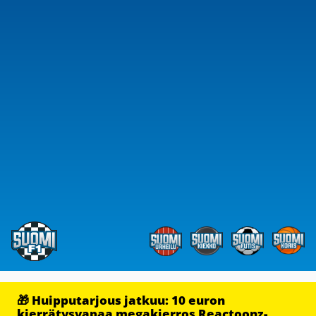
🎁 Huipputarjous jatkuu: 10 euron
kierrätysvapaa megakierros Reactoonz-