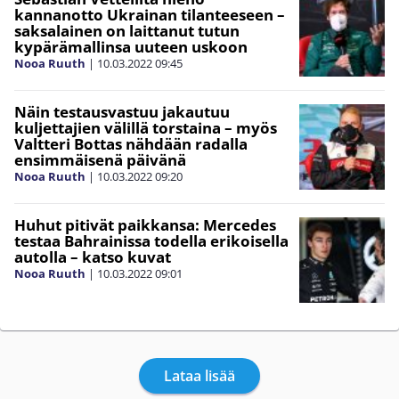
kannanotto Ukrainan tilanteeseen –
saksalainen on laittanut tutun
kypärämallinsa uuteen uskoon
Nooa Ruuth
|
10.03.2022
09:45
Näin testausvastuu jakautuu
kuljettajien välillä torstaina – myös
Valtteri Bottas nähdään radalla
ensimmäisenä päivänä
Nooa Ruuth
|
10.03.2022
09:20
Huhut pitivät paikkansa: Mercedes
testaa Bahrainissa todella erikoisella
autolla – katso kuvat
Nooa Ruuth
|
10.03.2022
09:01
Lataa lisää