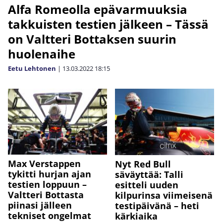
Alfa Romeolla epävarmuuksia
takkuisten testien jälkeen – Tässä
on Valtteri Bottaksen suurin
huolenaihe
Eetu Lehtonen
|
13.03.2022
18:15
Max Verstappen
Nyt Red Bull
tykitti hurjan ajan
säväyttää: Talli
testien loppuun –
esitteli uuden
Valtteri Bottasta
kilpurinsa viimeisenä
piinasi jälleen
testipäivänä – heti
tekniset ongelmat
kärkiaika