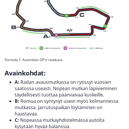
Formula 1: Australian GP:n ratakuva.
Avainkohdat:
A:
Radan avausmutkassa on rytissyt vuosien
saatossa useasti. Nopean mutkan läpivieminen
täydellisesti tuottaa päänvaivaa kuskeille.
B:
Romua on syntynyt usein myös kolmannessa
mutkassa. Jarrutuspaikan löytäminen on
haastavaa.
C:
Nopeassa mutkayhdistelmässä autolta
kysytään hyvää balanssia.