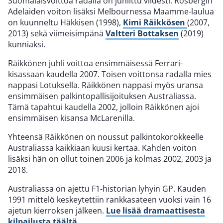
Suomalaisvoittoa radalla on juhlittu viidesti. Rosbergin
Adelaiden voiton lisäksi Melbournessa Maamme-laulua
on kuunneltu Häkkisen (1998),
Kimi Räikkösen
(2007,
2013) sekä viimeisimpänä
Valtteri Bottaksen
(2019)
kunniaksi.
Räikkönen juhli voittoa ensimmäisessä Ferrari-
kisassaan kaudella 2007. Toisen voittonsa radalla mies
nappasi Lotuksella. Räikkönen nappasi myös uransa
ensimmäisen palkintopallisijoituksen Australiassa.
Tämä tapahtui kaudella 2002, jolloin Räikkönen ajoi
ensimmäisen kisansa McLarenilla.
Yhteensä Räikkönen on noussut palkintokorokkeelle
Australiassa kaikkiaan kuusi kertaa. Kahden voiton
lisäksi hän on ollut toinen 2006 ja kolmas 2002, 2003 ja
2018.
Australiassa on ajettu F1-historian lyhyin GP. Kauden
1991 mittelö keskeytettiin rankkasateen vuoksi vain 16
ajetun kierroksen jälkeen.
Lue lisää dramaattisesta
kilpailusta täältä
.