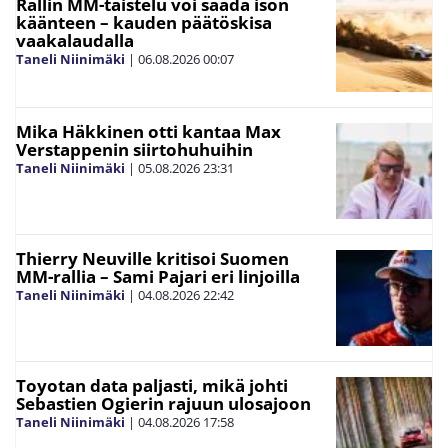
Rallin MM-taistelu voi saada ison
käänteen – kauden päätöskisa
vaakalaudalla
Taneli Niinimäki
|
06.08.2026
00:07
Mika Häkkinen otti kantaa Max
Verstappenin siirtohuhuihin
Taneli Niinimäki
|
05.08.2026
23:31
Thierry Neuville kritisoi Suomen
MM-rallia – Sami Pajari eri linjoilla
Taneli Niinimäki
|
04.08.2026
22:42
Toyotan data paljasti, mikä johti
Sebastien Ogierin rajuun ulosajoon
Taneli Niinimäki
|
04.08.2026
17:58