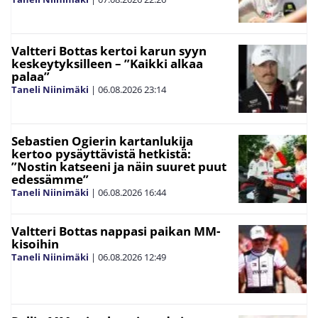
Valtteri Bottas kertoi karun syyn
keskeytyksilleen – ”Kaikki alkaa
palaa”
Taneli Niinimäki
|
06.08.2026
23:14
Sebastien Ogierin kartanlukija
kertoo pysäyttävistä hetkistä:
”Nostin katseeni ja näin suuret puut
edessämme”
Taneli Niinimäki
|
06.08.2026
16:44
Valtteri Bottas nappasi paikan MM-
kisoihin
Taneli Niinimäki
|
06.08.2026
12:49