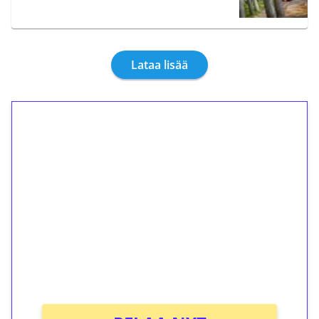
Lataa lisää
1€ = 10€ arvosta
ilmaiskierroksia ilman
kierrätystä!
Talleta 1€
Saat heti 50 ilmaiskierrosta Tuohi 1000 -
peliin (arvo 0,20€ per kierros)!
Ei kierrätysvaatimusta!