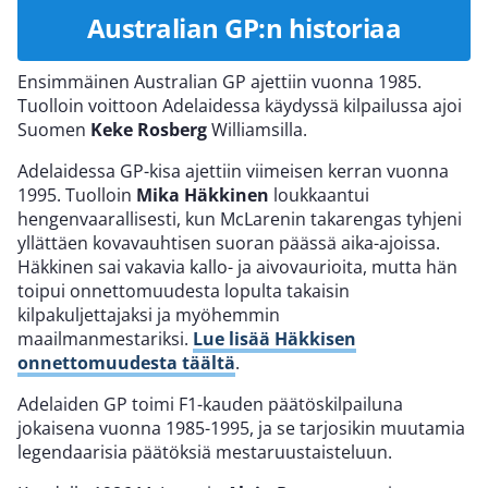
Australian GP:n historiaa
Ensimmäinen Australian GP ajettiin vuonna 1985.
Tuolloin voittoon Adelaidessa käydyssä kilpailussa ajoi
Suomen
Keke Rosberg
Williamsilla.
Adelaidessa GP-kisa ajettiin viimeisen kerran vuonna
1995. Tuolloin
Mika Häkkinen
loukkaantui
hengenvaarallisesti, kun McLarenin takarengas tyhjeni
yllättäen kovavauhtisen suoran päässä aika-ajoissa.
Häkkinen sai vakavia kallo- ja aivovaurioita, mutta hän
toipui onnettomuudesta lopulta takaisin
kilpakuljettajaksi ja myöhemmin
maailmanmestariksi.
Lue lisää Häkkisen
onnettomuudesta täältä
.
Adelaiden GP toimi F1-kauden päätöskilpailuna
jokaisena vuonna 1985-1995, ja se tarjosikin muutamia
legendaarisia päätöksiä mestaruustaisteluun.