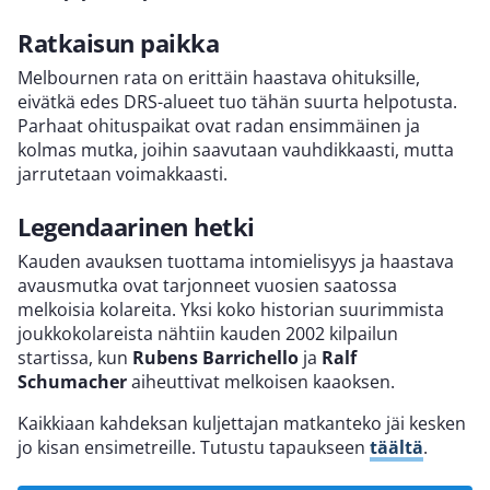
Ratkaisun paikka
Melbournen rata on erittäin haastava ohituksille,
eivätkä edes DRS-alueet tuo tähän suurta helpotusta.
Parhaat ohituspaikat ovat radan ensimmäinen ja
kolmas mutka, joihin saavutaan vauhdikkaasti, mutta
jarrutetaan voimakkaasti.
Legendaarinen hetki
Kauden avauksen tuottama intomielisyys ja haastava
avausmutka ovat tarjonneet vuosien saatossa
melkoisia kolareita. Yksi koko historian suurimmista
joukkokolareista nähtiin kauden 2002 kilpailun
startissa, kun
Rubens Barrichello
ja
Ralf
Schumacher
aiheuttivat melkoisen kaaoksen.
Kaikkiaan kahdeksan kuljettajan matkanteko jäi kesken
jo kisan ensimetreille. Tutustu tapaukseen
täältä
.