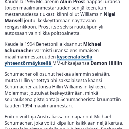
Kaudella 1986 McLarenin
Alain Prost
nappasi uransa
toisen maailmanmestaruuden sen jälkeen, kun
mestaruudessa tiukasti kiinni ollut Williamsin
Nigel
Mansell
joutui keskeyttämään näyttävään
rengasrikkoon. Prost itse selvisi ruutulipun yli
autossaan vain tilkka polttoainetta.
Kaudella 1994 Benettonilla kisannut
Michael
Schumacher
varmisti uransa ensimmäisen
maailmanmestaruuden
kyseenalaisella
yhteentörmäyksellä
MM-uhkaajaansa
Damon Hilliin
.
Schumacher oli osunut hetkeä aiemmin seinään,
mutta Hillin yritettyä ohi saksalaisesta käänsi
Schumacher autonsa Hillin Williamsiin kylkeen.
Molemmat joutuivat keskeyttämään, minkä
seurauksena pistejohtaja Schumacherista kruunattiin
kauden 1994 maailmanmestari.
Eniten voittoja Australiassa on napannut Michael
Schumacher, joka voitti kilpailun kaikkiaan neljä kertaa.