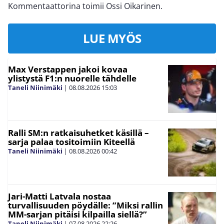
Kommentaattorina toimii Ossi Oikarinen.
LUE MYÖS
Max Verstappen jakoi kovaa
ylistystä F1:n nuorelle tähdelle
Taneli Niinimäki
|
08.08.2026
15:03
Ralli SM:n ratkaisuhetket käsillä –
sarja palaa tositoimiin Kiteellä
Taneli Niinimäki
|
08.08.2026
00:42
Jari-Matti Latvala nostaa
turvallisuuden pöydälle: ”Miksi rallin
MM-sarjan pitäisi kilpailla siellä?”
Taneli Niinimäki
|
07.08.2026
22:26