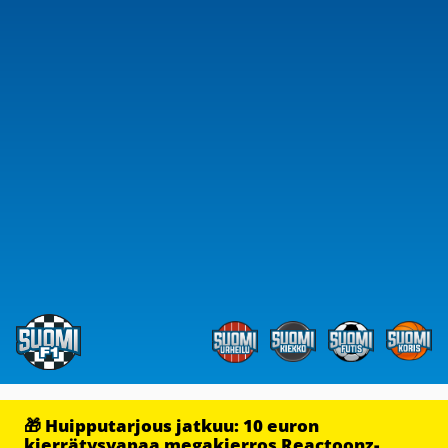
🎁 Huipputarjous jatkuu: 10 euron
kierrätysvapaa megakierros Reactoonz-