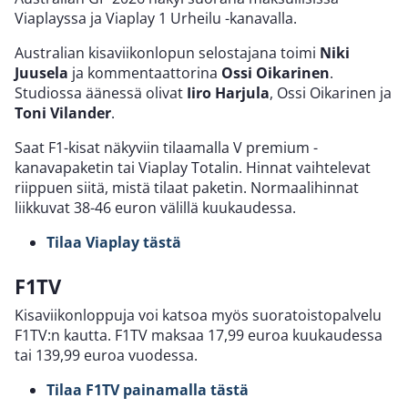
Viaplayssa ja Viaplay 1 Urheilu -kanavalla.
Australian kisaviikonlopun selostajana toimi
Niki
Juusela
ja kommentaattorina
Ossi Oikarinen
.
Studiossa äänessä olivat
Iiro
Harjula
, Ossi Oikarinen ja
Toni
Vilander
.
Saat F1-kisat näkyviin tilaamalla V premium -
kanavapaketin tai Viaplay Totalin. Hinnat vaihtelevat
riippuen siitä, mistä tilaat paketin. Normaalihinnat
liikkuvat 38-46 euron välillä kuukaudessa.
Tilaa Viaplay tästä
F1TV
Kisaviikonloppuja voi katsoa myös suoratoistopalvelu
F1TV:n kautta. F1TV maksaa 17,99 euroa kuukaudessa
tai 139,99 euroa vuodessa.
Tilaa F1TV painamalla tästä