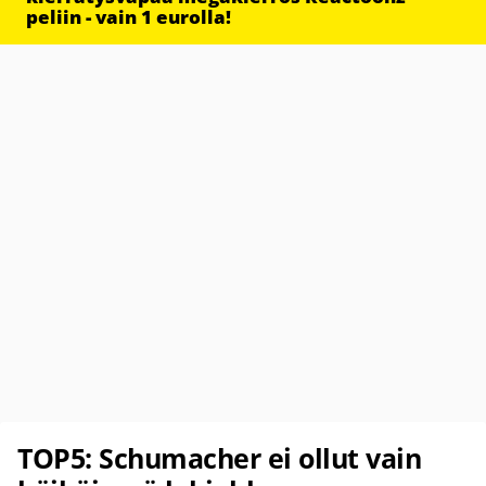
peliin - vain 1 eurolla!
TOP5: Schumacher ei ollut vain