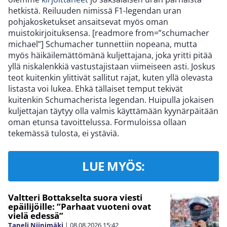
hetkistä. Reiluuden nimissä F1-legendan uran
pohjakosketukset ansaitsevat myös oman
muistokirjoituksensa. [readmore from=”schumacher
michael”] Schumacher tunnettiin nopeana, mutta
myös häikäilemättömänä kuljettajana, joka yritti pitää
yllä niskalenkkiä vastustajistaan viimeiseen asti. Joskus
teot kuitenkin ylittivät sallitut rajat, kuten yllä olevasta
listasta voi lukea. Ehkä tällaiset temput tekivät
kuitenkin Schumacherista legendan. Huipulla jokaisen
kuljettajan täytyy olla valmis käyttämään kyynärpäitään
oman etunsa tavoittelussa. Formuloissa ollaan
tekemässä tulosta, ei ystäviä.
LUE MYÖS:
Valtteri Bottakselta suora viesti
epäilijöille: ”Parhaat vuoteni ovat
vielä edessä”
Taneli Niinimäki
|
08.08.2026
15:42