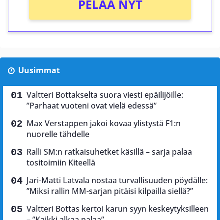
PELAA NYT
Uusimmat
Valtteri Bottakselta suora viesti epäilijöille:
”Parhaat vuoteni ovat vielä edessä”
Max Verstappen jakoi kovaa ylistystä F1:n
nuorelle tähdelle
Ralli SM:n ratkaisuhetket käsillä – sarja palaa
tositoimiin Kiteellä
Jari-Matti Latvala nostaa turvallisuuden pöydälle:
”Miksi rallin MM-sarjan pitäisi kilpailla siellä?”
Valtteri Bottas kertoi karun syyn keskeytyksilleen
– ”Kaikki alkaa palaa”