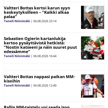
Valtteri Bottas kertoi karun syyn
keskeytyksilleen – ”Kaikki alkaa
palaa”
Taneli Niinimäki
|
06.08.2026
23:14
Sebastien Ogierin kartanlukija
kertoo pysäyttävistä hetkistä:
”Nostin katseeni ja näin suuret puut
edessämme”
Taneli Niinimäki
|
06.08.2026
16:44
Valtteri Bottas nappasi paikan MM-
kisoihin
Taneli Niinimäki
|
06.08.2026
12:49
Rallin MM-taistelu voi saada ison