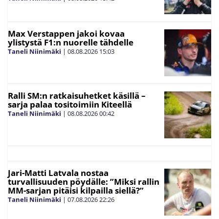
Max Verstappen jakoi kovaa
ylistystä F1:n nuorelle tähdelle
Taneli Niinimäki
|
08.08.2026
15:03
Ralli SM:n ratkaisuhetket käsillä –
sarja palaa tositoimiin Kiteellä
Taneli Niinimäki
|
08.08.2026
00:42
Jari-Matti Latvala nostaa
turvallisuuden pöydälle: ”Miksi rallin
MM-sarjan pitäisi kilpailla siellä?”
Taneli Niinimäki
|
07.08.2026
22:26