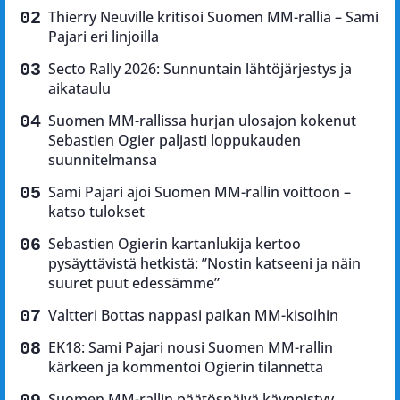
Thierry Neuville kritisoi Suomen MM-rallia – Sami
Pajari eri linjoilla
Secto Rally 2026: Sunnuntain lähtöjärjestys ja
aikataulu
Suomen MM-rallissa hurjan ulosajon kokenut
Sebastien Ogier paljasti loppukauden
suunnitelmansa
Sami Pajari ajoi Suomen MM-rallin voittoon –
katso tulokset
Sebastien Ogierin kartanlukija kertoo
pysäyttävistä hetkistä: ”Nostin katseeni ja näin
suuret puut edessämme”
Valtteri Bottas nappasi paikan MM-kisoihin
EK18: Sami Pajari nousi Suomen MM-rallin
kärkeen ja kommentoi Ogierin tilannetta
Suomen MM-rallin päätöspäivä käynnistyy