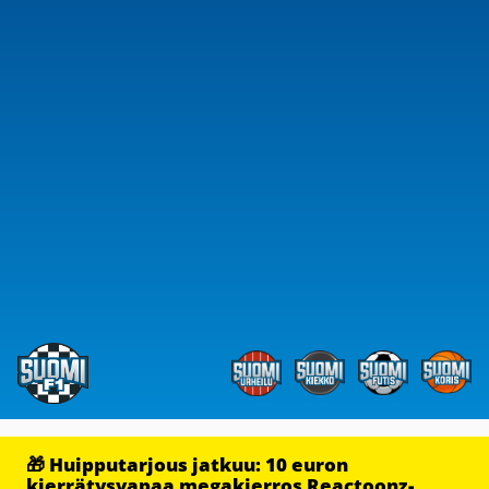
🎁 Huipputarjous jatkuu: 10 euron
kierrätysvapaa megakierros Reactoonz-