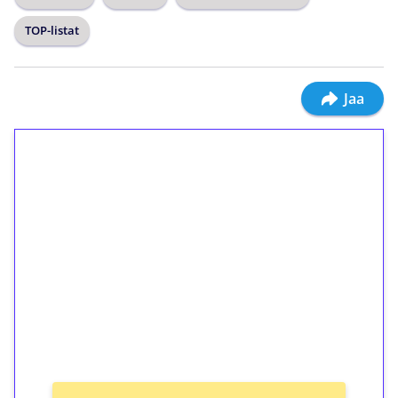
TOP-listat
Jaa
1€ = 10€ arvosta
ilmaiskierroksia ilman
kierrätystä!
Talleta 1€
Saat heti 50 ilmaiskierrosta Tuohi 1000 -
peliin (arvo 0,20€ per kierros)!
Ei kierrätysvaatimusta!