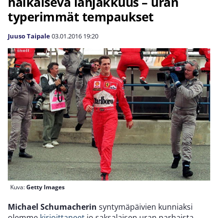
häikäisevä lahjakkuus – uran
typerimmät tempaukset
Juuso Taipale
03.01.2016
19:20
Kuva:
Getty Images
Michael Schumacherin
syntymäpäivien kunniaksi
olemme
kirjoittaneet
jo saksalaisen uran parhaista