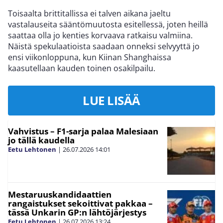
Toisaalta brittitallissa ei talven aikana jaeltu
vastalauseita sääntömuutosta esitellessä, joten heillä
saattaa olla jo kenties korvaava ratkaisu valmiina.
Näistä spekulaatioista saadaan onneksi selvyyttä jo
ensi viikonloppuna, kun Kiinan Shanghaissa
kaasutellaan kauden toinen osakilpailu.
LUE LISÄÄ
Vahvistus – F1-sarja palaa Malesiaan
jo tällä kaudella
Eetu Lehtonen
|
26.07.2026
14:01
Mestaruuskandidaattien
rangaistukset sekoittivat pakkaa –
tässä Unkarin GP:n lähtöjärjestys
Eetu Lehtonen
|
26.07.2026
13:24