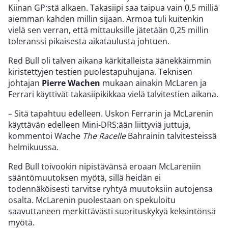
Kiinan GP:stä alkaen. Takasiipi saa taipua vain 0,5 milliä
aiemman kahden millin sijaan. Armoa tuli kuitenkin
vielä sen verran, että mittauksille jätetään 0,25 millin
toleranssi pikaisesta aikataulusta johtuen.
Red Bull oli talven aikana kärkitalleista äänekkäimmin
kiristettyjen testien puolestapuhujana. Teknisen
johtajan
Pierre Wachen
mukaan ainakin McLaren ja
Ferrari käyttivät takasiipikikkaa vielä talvitestien aikana.
– Sitä tapahtuu edelleen. Uskon Ferrarin ja McLarenin
käyttävän edelleen Mini-DRS:ään liittyviä juttuja,
kommentoi Wache
The Racelle
Bahrainin talvitesteissä
helmikuussa.
Red Bull toivookin nipistävänsä eroaan McLareniin
sääntömuutoksen myötä, sillä heidän ei
todennäköisesti tarvitse ryhtyä muutoksiin autojensa
osalta. McLarenin puolestaan on spekuloitu
saavuttaneen merkittävästi suorituskykyä keksintönsä
myötä.