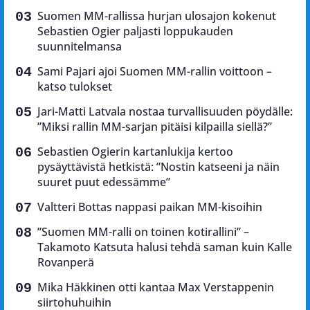
Suomen MM-rallissa hurjan ulosajon kokenut
Sebastien Ogier paljasti loppukauden
suunnitelmansa
Sami Pajari ajoi Suomen MM-rallin voittoon –
katso tulokset
Jari-Matti Latvala nostaa turvallisuuden pöydälle:
”Miksi rallin MM-sarjan pitäisi kilpailla siellä?”
Sebastien Ogierin kartanlukija kertoo
pysäyttävistä hetkistä: ”Nostin katseeni ja näin
suuret puut edessämme”
Valtteri Bottas nappasi paikan MM-kisoihin
”Suomen MM-ralli on toinen kotirallini” –
Takamoto Katsuta halusi tehdä saman kuin Kalle
Rovanperä
Mika Häkkinen otti kantaa Max Verstappenin
siirtohuhuihin