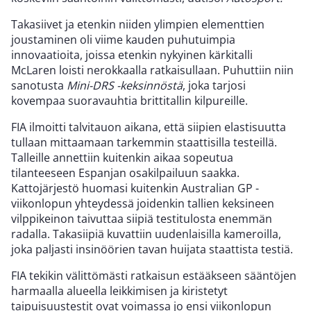
Takasiivet ja etenkin niiden ylimpien elementtien
joustaminen oli viime kauden puhutuimpia
innovaatioita, joissa etenkin nykyinen kärkitalli
McLaren loisti nerokkaalla ratkaisullaan. Puhuttiin niin
sanotusta
Mini-DRS -keksinnöstä
, joka tarjosi
kovempaa suoravauhtia brittitallin kilpureille.
FIA ilmoitti talvitauon aikana, että siipien elastisuutta
tullaan mittaamaan tarkemmin staattisilla testeillä.
Talleille annettiin kuitenkin aikaa sopeutua
tilanteeseen Espanjan osakilpailuun saakka.
Kattojärjestö huomasi kuitenkin Australian GP -
viikonlopun yhteydessä joidenkin tallien keksineen
vilppikeinon taivuttaa siipiä testitulosta enemmän
radalla. Takasiipiä kuvattiin uudenlaisilla kameroilla,
joka paljasti insinöörien tavan huijata staattista testiä.
FIA tekikin välittömästi ratkaisun estääkseen sääntöjen
harmaalla alueella leikkimisen ja kiristetyt
taipuisuustestit ovat voimassa jo ensi viikonlopun