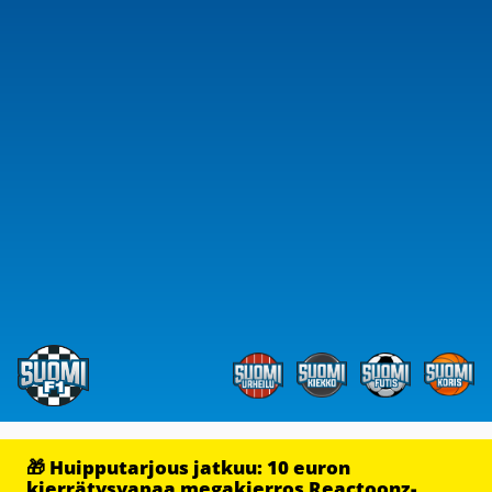
🎁 Huipputarjous jatkuu: 10 euron
kierrätysvapaa megakierros Reactoonz-