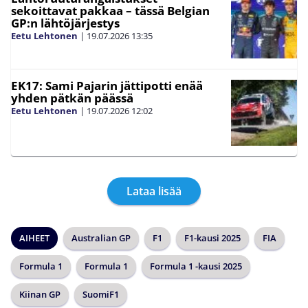
sekoittavat pakkaa – tässä Belgian
GP:n lähtöjärjestys
Eetu Lehtonen
|
19.07.2026
13:35
EK17: Sami Pajarin jättipotti enää
yhden pätkän päässä
Eetu Lehtonen
|
19.07.2026
12:02
Lataa lisää
AIHEET
Australian GP
F1
F1-kausi 2025
FIA
Formula 1
Formula 1
Formula 1 -kausi 2025
Kiinan GP
SuomiF1