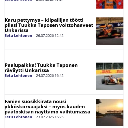
Karu pettymys – kilpailijan töötti
pilasi Tuukka Taposen voittohaaveet
Unkarissa
Eetu Lehtonen
|
26.07.2026
12:42
Paalupaikka! Tuukka Taponen
räväytti Unkarissa
Eetu Lehtonen
|
24.07.2026
16:42
Fanien suosikkirata nousi
ykköskorvaajaksi – myös kauden
päätöskisan näyttämö vaihtumassa
Eetu Lehtonen
|
23.07.2026
16:25