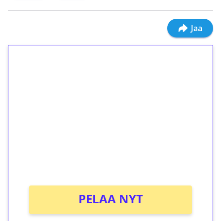
Jaa
1€ = 10€ arvosta
ilmaiskierroksia ilman
kierrätystä!
Talleta 1€
Saat heti 50 ilmaiskierrosta Tuohi 1000 -
peliin (arvo 0,20€ per kierros)!
Ei kierrätysvaatimusta!
PELAA NYT