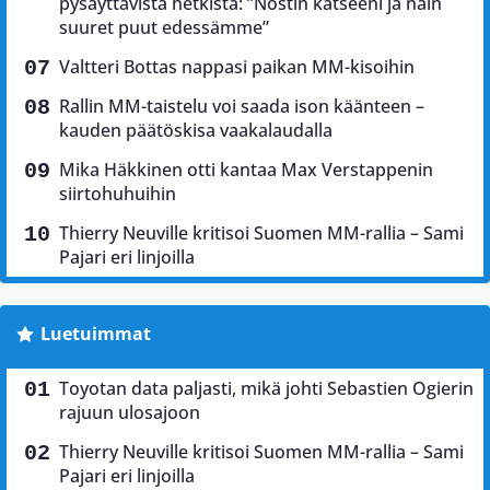
pysäyttävistä hetkistä: ”Nostin katseeni ja näin
suuret puut edessämme”
Valtteri Bottas nappasi paikan MM-kisoihin
Rallin MM-taistelu voi saada ison käänteen –
kauden päätöskisa vaakalaudalla
Mika Häkkinen otti kantaa Max Verstappenin
siirtohuhuihin
Thierry Neuville kritisoi Suomen MM-rallia – Sami
Pajari eri linjoilla
Luetuimmat
Toyotan data paljasti, mikä johti Sebastien Ogierin
rajuun ulosajoon
Thierry Neuville kritisoi Suomen MM-rallia – Sami
Pajari eri linjoilla