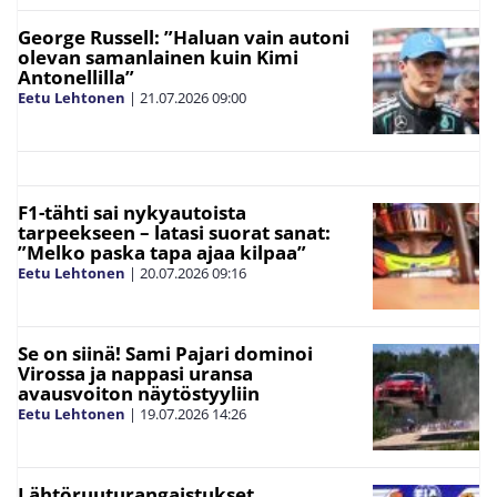
George Russell: ”Haluan vain autoni
olevan samanlainen kuin Kimi
Antonellilla”
Eetu Lehtonen
|
21.07.2026
09:00
F1-tähti sai nykyautoista
tarpeekseen – latasi suorat sanat:
”Melko paska tapa ajaa kilpaa”
Eetu Lehtonen
|
20.07.2026
09:16
Se on siinä! Sami Pajari dominoi
Virossa ja nappasi uransa
avausvoiton näytöstyyliin
Eetu Lehtonen
|
19.07.2026
14:26
Lähtöruuturangaistukset