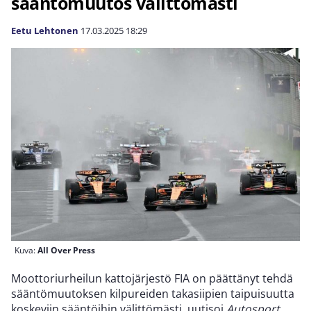
sääntömuutos välittömästi
Eetu Lehtonen
17.03.2025
18:29
Kuva:
All Over Press
Moottoriurheilun kattojärjestö FIA on päättänyt tehdä
sääntömuutoksen kilpureiden takasiipien taipuisuutta
koskeviin sääntöihin välittömästi, uutisoi
Autosport.