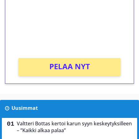
kierrätystä!
Talleta 1€
Saat heti 50 ilmaiskierrosta Tuohi 1000 -
peliin (arvo 0,20€ per kierros)!
Ei kierrätysvaatimusta!
PELAA NYT
Uusimmat
Valtteri Bottas kertoi karun syyn keskeytyksilleen
– ”Kaikki alkaa palaa”