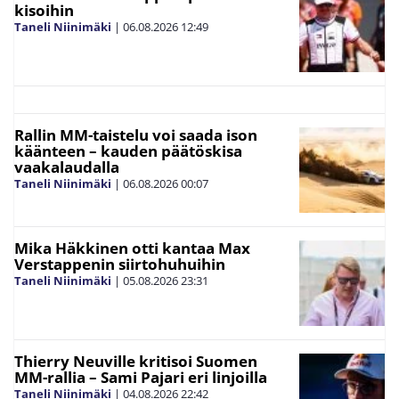
kisoihin
Taneli Niinimäki
|
06.08.2026
12:49
Rallin MM-taistelu voi saada ison
käänteen – kauden päätöskisa
vaakalaudalla
Taneli Niinimäki
|
06.08.2026
00:07
Mika Häkkinen otti kantaa Max
Verstappenin siirtohuhuihin
Taneli Niinimäki
|
05.08.2026
23:31
Thierry Neuville kritisoi Suomen
MM-rallia – Sami Pajari eri linjoilla
Taneli Niinimäki
|
04.08.2026
22:42