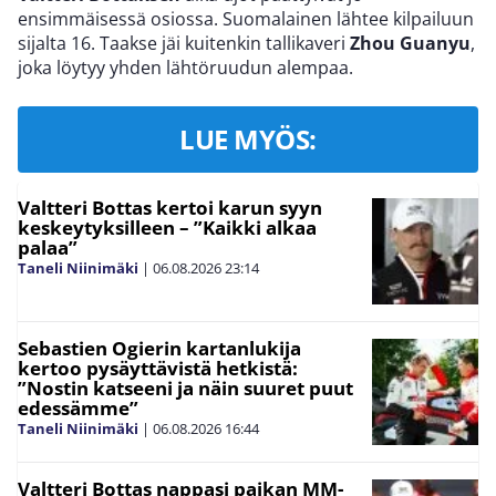
ensimmäisessä osiossa. Suomalainen lähtee kilpailuun
sijalta 16. Taakse jäi kuitenkin tallikaveri
Zhou Guanyu
,
joka löytyy yhden lähtöruudun alempaa.
LUE MYÖS:
Valtteri Bottas kertoi karun syyn
keskeytyksilleen – ”Kaikki alkaa
palaa”
Taneli Niinimäki
|
06.08.2026
23:14
Sebastien Ogierin kartanlukija
kertoo pysäyttävistä hetkistä:
”Nostin katseeni ja näin suuret puut
edessämme”
Taneli Niinimäki
|
06.08.2026
16:44
Valtteri Bottas nappasi paikan MM-