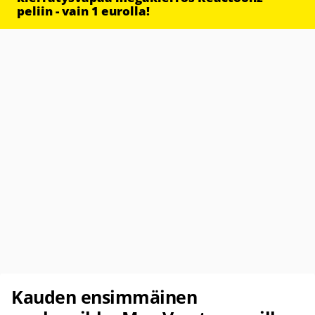
peliin - vain 1 eurolla!
Kauden ensimmäinen