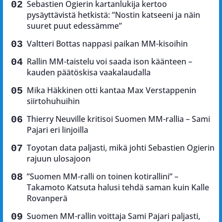
Sebastien Ogierin kartanlukija kertoo
pysäyttävistä hetkistä: ”Nostin katseeni ja näin
suuret puut edessämme”
Valtteri Bottas nappasi paikan MM-kisoihin
Rallin MM-taistelu voi saada ison käänteen –
kauden päätöskisa vaakalaudalla
Mika Häkkinen otti kantaa Max Verstappenin
siirtohuhuihin
Thierry Neuville kritisoi Suomen MM-rallia – Sami
Pajari eri linjoilla
Toyotan data paljasti, mikä johti Sebastien Ogierin
rajuun ulosajoon
”Suomen MM-ralli on toinen kotirallini” –
Takamoto Katsuta halusi tehdä saman kuin Kalle
Rovanperä
Suomen MM-rallin voittaja Sami Pajari paljasti,