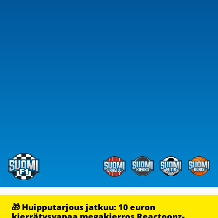
🎁 Huipputarjous jatkuu: 10 euron
kierrätysvapaa megakierros Reactoonz-