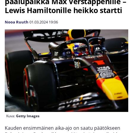
paalupaikka Max Verstappenille –
Lewis Hamiltonille heikko startti
Nooa Ruuth
01.03.2024
19:06
Kuva:
Getty Images
Kauden ensimmäinen aika-ajo on saatu päätökseen