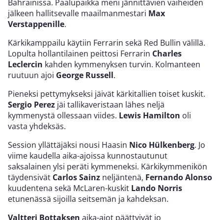
Bahrainissa. Paalupaikka meni jännittävien vaiheiden
jälkeen hallitsevalle maailmanmestari
Max
Verstappenille
.
Kärkikamppailu käytiin Ferrarin sekä Red Bullin välillä.
Lopulta hollantilainen peittosi Ferrarin
Charles
Leclercin
kahden kymmenyksen turvin. Kolmanteen
ruutuun ajoi
George Russell
.
Pieneksi pettymykseksi jäivät kärkitallien toiset kuskit.
Sergio Perez
jäi tallikaveristaan lähes neljä
kymmenystä ollessaan viides.
Lewis Hamilton
oli
vasta yhdeksäs.
Session yllättäjäksi nousi Haasin
Nico Hülkenberg
. Jo
viime kaudella aika-ajoissa kunnostautunut
saksalainen ylsi peräti kymmeneksi. Kärkikymmenikön
täydensivät
Carlos Sainz
neljäntenä,
Fernando Alonso
kuudentena sekä McLaren-kuskit
Lando Norris
etunenässä sijoilla seitsemän ja kahdeksan.
Valtteri Bottaksen
aika-ajot päättyivät jo