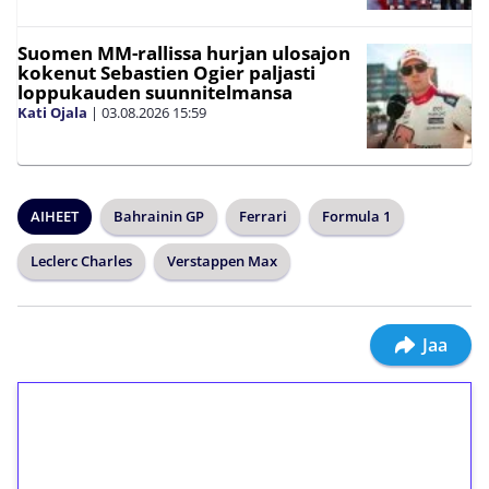
Suomen MM-rallissa hurjan ulosajon
kokenut Sebastien Ogier paljasti
loppukauden suunnitelmansa
Kati Ojala
|
03.08.2026
15:59
AIHEET
Bahrainin GP
Ferrari
Formula 1
Leclerc Charles
Verstappen Max
Jaa
1€ = 10€ arvosta
ilmaiskierroksia ilman