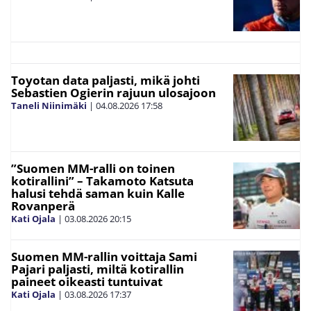
Toyotan data paljasti, mikä johti
Sebastien Ogierin rajuun ulosajoon
Taneli Niinimäki
|
04.08.2026
17:58
”Suomen MM-ralli on toinen
kotirallini” – Takamoto Katsuta
halusi tehdä saman kuin Kalle
Rovanperä
Kati Ojala
|
03.08.2026
20:15
Suomen MM-rallin voittaja Sami
Pajari paljasti, miltä kotirallin
paineet oikeasti tuntuivat
Kati Ojala
|
03.08.2026
17:37