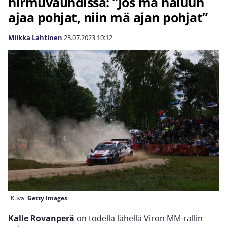
hirmuvauhdissa: ”Jos mä haluun
ajaa pohjat, niin mä ajan pohjat”
Miikka Lahtinen
23.07.2023
10:12
Kuva:
Getty Images
Kalle Rovanperä
on todella lähellä Viron MM-rallin