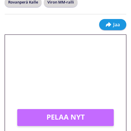
Rovanperä Kalle
Viron MM-ralli
Jaa
🎁 Huipputarjous jatkuu: 10
euron kierrätysvapaa
megakierros Reactoonz-
peliin – vain 1 eurolla!
Peli: Reactoonz
Vain uusille asiakkaille!
PELAA NYT