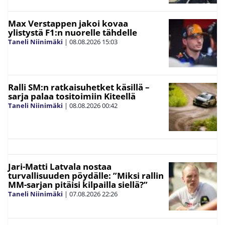
Max Verstappen jakoi kovaa
ylistystä F1:n nuorelle tähdelle
Taneli Niinimäki
|
08.08.2026
15:03
Ralli SM:n ratkaisuhetket käsillä –
sarja palaa tositoimiin Kiteellä
Taneli Niinimäki
|
08.08.2026
00:42
Jari-Matti Latvala nostaa
turvallisuuden pöydälle: ”Miksi rallin
MM-sarjan pitäisi kilpailla siellä?”
Taneli Niinimäki
|
07.08.2026
22:26