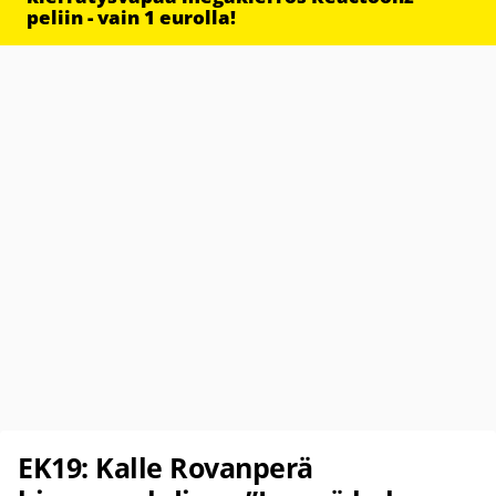
peliin - vain 1 eurolla!
EK19: Kalle Rovanperä