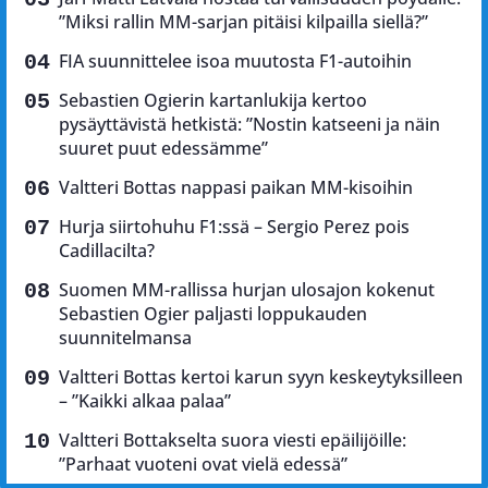
”Miksi rallin MM-sarjan pitäisi kilpailla siellä?”
FIA suunnittelee isoa muutosta F1-autoihin
Sebastien Ogierin kartanlukija kertoo
pysäyttävistä hetkistä: ”Nostin katseeni ja näin
suuret puut edessämme”
Valtteri Bottas nappasi paikan MM-kisoihin
Hurja siirtohuhu F1:ssä – Sergio Perez pois
Cadillacilta?
Suomen MM-rallissa hurjan ulosajon kokenut
Sebastien Ogier paljasti loppukauden
suunnitelmansa
Valtteri Bottas kertoi karun syyn keskeytyksilleen
– ”Kaikki alkaa palaa”
Valtteri Bottakselta suora viesti epäilijöille:
”Parhaat vuoteni ovat vielä edessä”