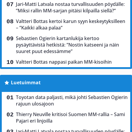
Jari-Matti Latvala nostaa turvallisuuden pöydälle:
”Miksi rallin MM-sarjan pitäisi kilpailla siellä?”
Valtteri Bottas kertoi karun syyn keskeytyksilleen
– ”Kaikki alkaa palaa”
Sebastien Ogierin kartanlukija kertoo
pysäyttävistä hetkistä: ”Nostin katseeni ja näin
suuret puut edessämme”
Valtteri Bottas nappasi paikan MM-kisoihin
Luetuimmat
Toyotan data paljasti, mikä johti Sebastien Ogierin
rajuun ulosajoon
Thierry Neuville kritisoi Suomen MM-rallia – Sami
Pajari eri linjoilla
Jari-Matti Latvala nostaa turvallisuuden pöydälle: