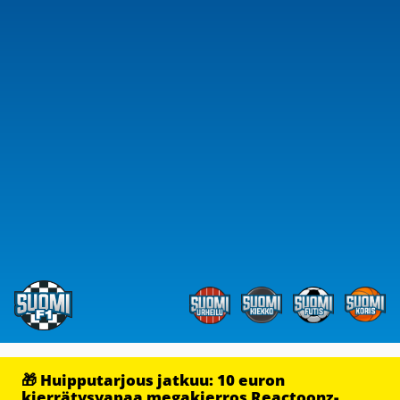
🎁 Huipputarjous jatkuu: 10 euron
kierrätysvapaa megakierros Reactoonz-