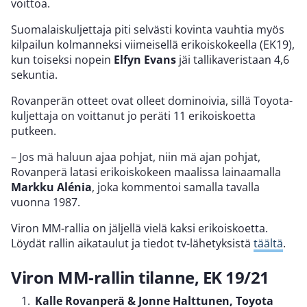
voittoa.
Suomalaiskuljettaja piti selvästi kovinta vauhtia myös
kilpailun kolmanneksi viimeisellä erikoiskokeella (EK19),
kun toiseksi nopein
Elfyn Evans
jäi tallikaveristaan 4,6
sekuntia.
Rovanperän otteet ovat olleet dominoivia, sillä Toyota-
kuljettaja on voittanut jo peräti 11 erikoiskoetta
putkeen.
– Jos mä haluun ajaa pohjat, niin mä ajan pohjat,
Rovanperä latasi erikoiskokeen maalissa lainaamalla
Markku Alénia
, joka kommentoi samalla tavalla
vuonna 1987.
Viron MM-rallia on jäljellä vielä kaksi erikoiskoetta.
Löydät rallin aikataulut ja tiedot tv-lähetyksistä
täältä
.
Viron MM-rallin tilanne, EK 19/21
Kalle Rovanperä & Jonne Halttunen, Toyota