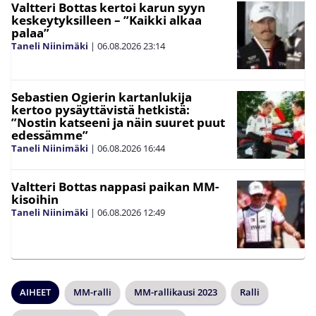
Valtteri Bottas kertoi karun syyn
keskeytyksilleen – ”Kaikki alkaa
palaa”
Taneli Niinimäki
|
06.08.2026
23:14
Sebastien Ogierin kartanlukija
kertoo pysäyttävistä hetkistä:
”Nostin katseeni ja näin suuret puut
edessämme”
Taneli Niinimäki
|
06.08.2026
16:44
Valtteri Bottas nappasi paikan MM-
kisoihin
Taneli Niinimäki
|
06.08.2026
12:49
AIHEET
MM-ralli
MM-rallikausi 2023
Ralli