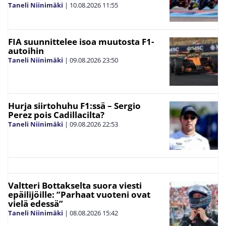
Taneli Niinimäki
|
10.08.2026
11:55
FIA suunnittelee isoa muutosta F1-
autoihin
Taneli Niinimäki
|
09.08.2026
23:50
Hurja siirtohuhu F1:ssä – Sergio
Perez pois Cadillacilta?
Taneli Niinimäki
|
09.08.2026
22:53
Valtteri Bottakselta suora viesti
epäilijöille: ”Parhaat vuoteni ovat
vielä edessä”
Taneli Niinimäki
|
08.08.2026
15:42