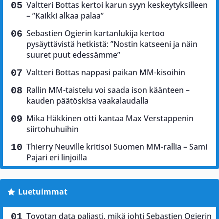
Valtteri Bottas kertoi karun syyn keskeytyksilleen
– ”Kaikki alkaa palaa”
Sebastien Ogierin kartanlukija kertoo
pysäyttävistä hetkistä: ”Nostin katseeni ja näin
suuret puut edessämme”
Valtteri Bottas nappasi paikan MM-kisoihin
Rallin MM-taistelu voi saada ison käänteen –
kauden päätöskisa vaakalaudalla
Mika Häkkinen otti kantaa Max Verstappenin
siirtohuhuihin
Thierry Neuville kritisoi Suomen MM-rallia – Sami
Pajari eri linjoilla
Luetuimmat
Toyotan data paljasti, mikä johti Sebastien Ogierin