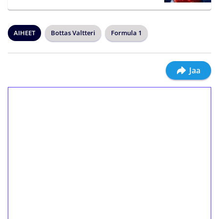
AIHEET
Bottas Valtteri
Formula 1
Jaa
1€ = 10€ arvosta
ilmaiskierroksia ilman
kierrätystä!
Talleta 1€
Saat heti 50 ilmaiskierrosta Tuohi 1000 -
peliin (arvo 0,20€ per kierros)!
Ei kierrätysvaatimusta!