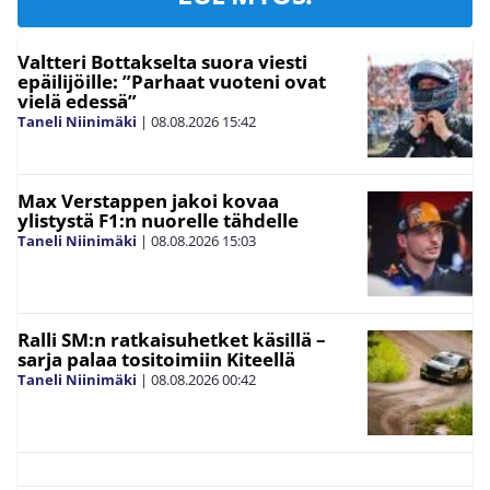
Valtteri Bottakselta suora viesti
epäilijöille: ”Parhaat vuoteni ovat
vielä edessä”
Taneli Niinimäki
|
08.08.2026
15:42
Max Verstappen jakoi kovaa
ylistystä F1:n nuorelle tähdelle
Taneli Niinimäki
|
08.08.2026
15:03
Ralli SM:n ratkaisuhetket käsillä –
sarja palaa tositoimiin Kiteellä
Taneli Niinimäki
|
08.08.2026
00:42