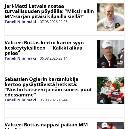
Jari-Matti Latvala nostaa
turvallisuuden pöydälle: ”Miksi rallin
MM-sarjan pitäisi kilpailla siellä?”
Taneli Niinimäki
|
07.08.2026
22:26
Valtteri Bottas kertoi karun syyn
keskeytyksilleen – ”Kaikki alkaa
palaa”
Taneli Niinimäki
|
06.08.2026
23:14
Sebastien Ogierin kartanlukija
kertoo pysäyttävistä hetkistä:
”Nostin katseeni ja näin suuret puut
edessämme”
Taneli Niinimäki
|
06.08.2026
16:44
Valtteri Bottas nappasi paikan MM-