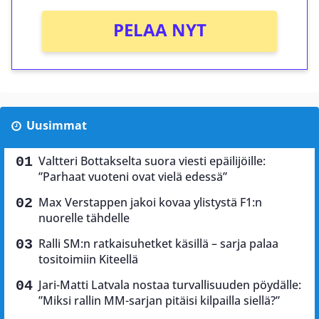
PELAA NYT
Uusimmat
Valtteri Bottakselta suora viesti epäilijöille:
”Parhaat vuoteni ovat vielä edessä”
Max Verstappen jakoi kovaa ylistystä F1:n
nuorelle tähdelle
Ralli SM:n ratkaisuhetket käsillä – sarja palaa
tositoimiin Kiteellä
Jari-Matti Latvala nostaa turvallisuuden pöydälle:
”Miksi rallin MM-sarjan pitäisi kilpailla siellä?”