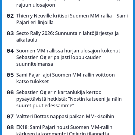
rajuun ulosajoon
Thierry Neuville kritisoi Suomen MM-rallia – Sami
Pajari eri linjoilla
Secto Rally 2026: Sunnuntain lähtöjärjestys ja
aikataulu
Suomen MM-rallissa hurjan ulosajon kokenut
Sebastien Ogier paljasti loppukauden
suunnitelmansa
Sami Pajari ajoi Suomen MM-rallin voittoon –
katso tulokset
Sebastien Ogierin kartanlukija kertoo
pysäyttävistä hetkistä: ”Nostin katseeni ja näin
suuret puut edessämme”
Valtteri Bottas nappasi paikan MM-kisoihin
EK18: Sami Pajari nousi Suomen MM-rallin
kärkeen ja kommentoi Ogierin tilannetta