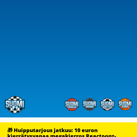
🎁 Huipputarjous jatkuu: 10 euron
kierrätysvapaa megakierros Reactoonz-