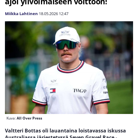
ajoi ylivoimaiseen voittoon!
Miikka Lahtinen
18.05.2026
12:47
Kuva:
All Over Press
Valtteri Bottas oli lauantaina loistavassa iskussa
Australiassa järjestetyssä Seven Gravel Race -