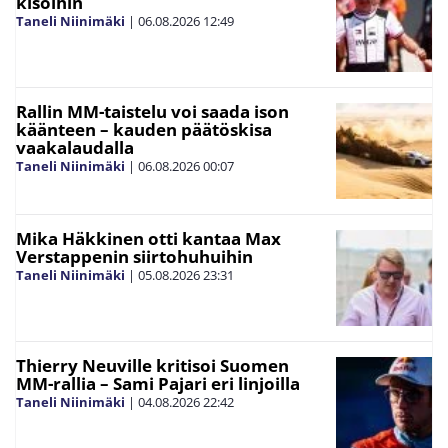
kisoihin
Taneli Niinimäki
|
06.08.2026
12:49
Rallin MM-taistelu voi saada ison
käänteen – kauden päätöskisa
vaakalaudalla
Taneli Niinimäki
|
06.08.2026
00:07
Mika Häkkinen otti kantaa Max
Verstappenin siirtohuhuihin
Taneli Niinimäki
|
05.08.2026
23:31
Thierry Neuville kritisoi Suomen
MM-rallia – Sami Pajari eri linjoilla
Taneli Niinimäki
|
04.08.2026
22:42