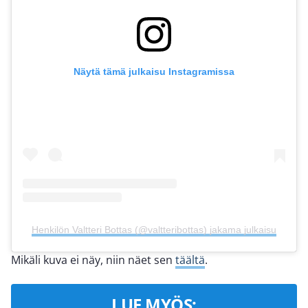
Näytä tämä julkaisu Instagramissa
Henkilön Valtteri Bottas (@valtteribottas) jakama julkaisu
Mikäli kuva ei näy, niin näet sen
täältä
.
LUE MYÖS: