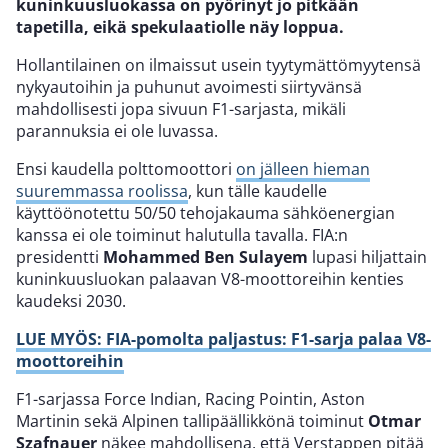
kuninkuusluokassa on pyörinyt jo pitkään
tapetilla, eikä spekulaatiolle näy loppua.
Hollantilainen on ilmaissut usein tyytymättömyytensä
nykyautoihin ja puhunut avoimesti siirtyvänsä
mahdollisesti jopa sivuun F1-sarjasta, mikäli
parannuksia ei ole luvassa.
Ensi kaudella polttomoottori
on jälleen hieman
suuremmassa roolissa
, kun tälle kaudelle
käyttöönotettu 50/50 tehojakauma sähköenergian
kanssa ei ole toiminut halutulla tavalla. FIA:n
presidentti
Mohammed Ben Sulayem
lupasi hiljattain
kuninkuusluokan palaavan V8-moottoreihin kenties
kaudeksi 2030.
LUE MYÖS: FIA-pomolta paljastus: F1-sarja palaa V8-
moottoreihin
F1-sarjassa Force Indian, Racing Pointin, Aston
Martinin sekä Alpinen tallipäällikkönä toiminut
Otmar
Szafnauer
näkee mahdollisena, että Verstappen pitää