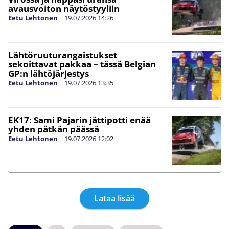
avausvoiton näytöstyyliin
Eetu Lehtonen
|
19.07.2026
14:26
Lähtöruuturangaistukset
sekoittavat pakkaa – tässä Belgian
GP:n lähtöjärjestys
Eetu Lehtonen
|
19.07.2026
13:35
EK17: Sami Pajarin jättipotti enää
yhden pätkän päässä
Eetu Lehtonen
|
19.07.2026
12:02
Lataa lisää