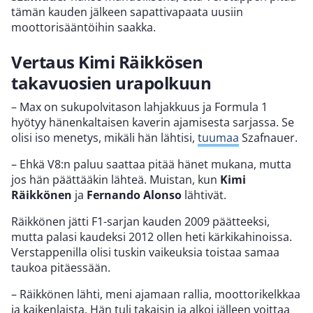
tämän kauden jälkeen sapattivapaata uusiin
moottorisääntöihin saakka.
Vertaus Kimi Räikkösen
takavuosien urapolkuun
– Max on sukupolvitason lahjakkuus ja Formula 1
hyötyy hänenkaltaisen kaverin ajamisesta sarjassa. Se
olisi iso menetys, mikäli hän lähtisi,
tuumaa
Szafnauer.
– Ehkä V8:n paluu saattaa pitää hänet mukana, mutta
jos hän päättääkin lähteä. Muistan, kun
Kimi
Räikkönen
ja
Fernando Alonso
lähtivät.
Räikkönen jätti F1-sarjan kauden 2009 päätteeksi,
mutta palasi kaudeksi 2012 ollen heti kärkikahinoissa.
Verstappenilla olisi tuskin vaikeuksia toistaa samaa
taukoa pitäessään.
– Räikkönen lähti, meni ajamaan rallia, moottorikelkkaa
ja kaikenlaista. Hän tuli takaisin ja alkoi jälleen voittaa