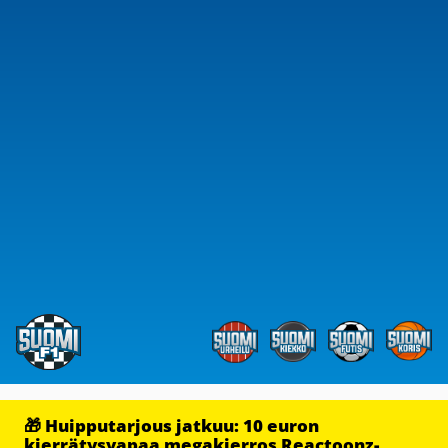
🎁 Huipputarjous jatkuu: 10 euron
kierrätysvapaa megakierros Reactoonz-