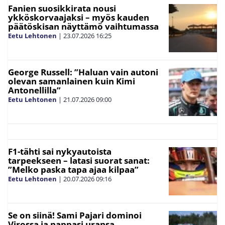
Fanien suosikkirata nousi
ykköskorvaajaksi – myös kauden
päätöskisan näyttämö vaihtumassa
Eetu Lehtonen
|
23.07.2026
16:25
George Russell: ”Haluan vain autoni
olevan samanlainen kuin Kimi
Antonellilla”
Eetu Lehtonen
|
21.07.2026
09:00
F1-tähti sai nykyautoista
tarpeekseen – latasi suorat sanat:
”Melko paska tapa ajaa kilpaa”
Eetu Lehtonen
|
20.07.2026
09:16
Se on siinä! Sami Pajari dominoi
Virossa ja nappasi uransa