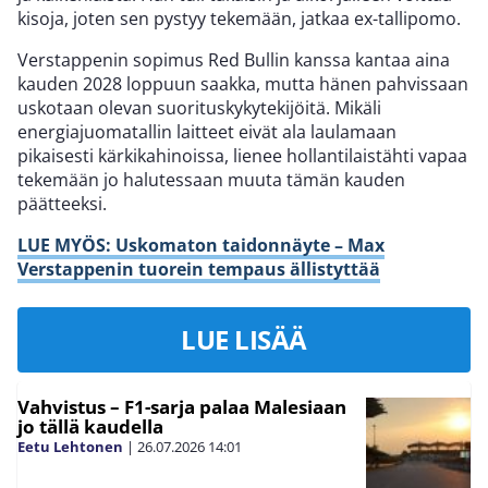
kisoja, joten sen pystyy tekemään, jatkaa ex-tallipomo.
Verstappenin sopimus Red Bullin kanssa kantaa aina
kauden 2028 loppuun saakka, mutta hänen pahvissaan
uskotaan olevan suorituskykytekijöitä. Mikäli
energiajuomatallin laitteet eivät ala laulamaan
pikaisesti kärkikahinoissa, lienee hollantilaistähti vapaa
tekemään jo halutessaan muuta tämän kauden
päätteeksi.
LUE MYÖS: Uskomaton taidonnäyte – Max
Verstappenin tuorein tempaus ällistyttää
LUE LISÄÄ
Vahvistus – F1-sarja palaa Malesiaan
jo tällä kaudella
Eetu Lehtonen
|
26.07.2026
14:01