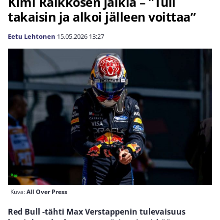
Kimi Räikkösen jälkiä – ”Tuli
takaisin ja alkoi jälleen voittaa”
Eetu Lehtonen
15.05.2026
13:27
Kuva:
All Over Press
Red Bull -tähti Max Verstappenin tulevaisuus