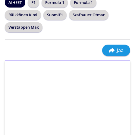
AIHEET
F1
Formula 1
Formula 1
Räikkönen Kimi
SuomiF1
Szafnauer Otmar
Verstappen Max
Jaa
1€ = 10€ arvosta
ilmaiskierroksia ilman
kierrätystä!
Talleta 1€
Saat heti 50 ilmaiskierrosta Tuohi 1000 -
peliin (arvo 0,20€ per kierros)!
Ei kierrätysvaatimusta!