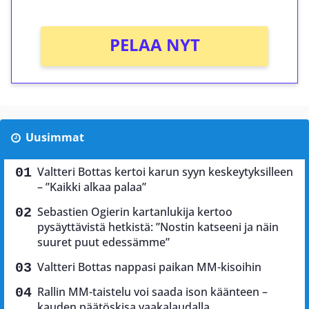
PELAA NYT
Uusimmat
Valtteri Bottas kertoi karun syyn keskeytyksilleen
– ”Kaikki alkaa palaa”
Sebastien Ogierin kartanlukija kertoo
pysäyttävistä hetkistä: ”Nostin katseeni ja näin
suuret puut edessämme”
Valtteri Bottas nappasi paikan MM-kisoihin
Rallin MM-taistelu voi saada ison käänteen –
kauden päätöskisa vaakalaudalla