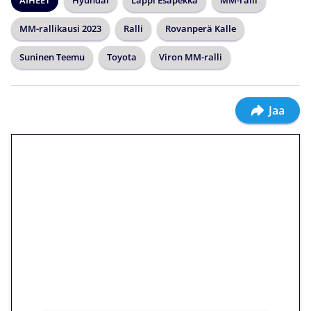
MM-rallikausi 2023
Ralli
Rovanperä Kalle
Suninen Teemu
Toyota
Viron MM-ralli
Jaa
🎁 Huipputarjous jatkuu: 10
euron kierrätysvapaa
megakierros Reactoonz-
peliin – vain 1 eurolla!
Peli: Reactoonz
Vain uusille asiakkaille!