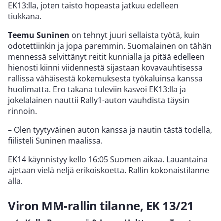
EK13:lla, joten taisto hopeasta jatkuu edelleen
tiukkana.
Teemu Suninen
on tehnyt juuri sellaista työtä, kuin
odotettiinkin ja jopa paremmin. Suomalainen on tähän
mennessä selvittänyt reitit kunnialla ja pitää edelleen
hienosti kiinni viidennestä sijastaan kovavauhtisessa
rallissa vähäisestä kokemuksesta työkaluinsa kanssa
huolimatta. Ero takana tuleviin kasvoi EK13:lla ja
jokelalainen nauttii Rally1-auton vauhdista täysin
rinnoin.
– Olen tyytyväinen auton kanssa ja nautin tästä todella,
fiilisteli Suninen maalissa.
EK14 käynnistyy kello 16:05 Suomen aikaa. Lauantaina
ajetaan vielä neljä erikoiskoetta. Rallin kokonaistilanne
alla.
Viron MM-rallin tilanne, EK 13/21