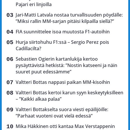
Pajari eri linjoilla
Jari-Matti Latvala nostaa turvallisuuden pöydälle:
”Miksi rallin MM-sarjan pitäisi kilpailla siellä?”
FIA suunnittelee isoa muutosta F1-autoihin
Hurja siirtohuhu F1:ssä – Sergio Perez pois
Cadillacilta?
Sebastien Ogierin kartanlukija kertoo
pysäyttävistä hetkistä: ”Nostin katseeni ja näin
suuret puut edessämme”
Valtteri Bottas nappasi paikan MM-kisoihin
Valtteri Bottas kertoi karun syyn keskeytyksilleen
– ”Kaikki alkaa palaa”
Valtteri Bottakselta suora viesti epäilijöille:
”Parhaat vuoteni ovat vielä edessä”
Mika Häkkinen otti kantaa Max Verstappenin