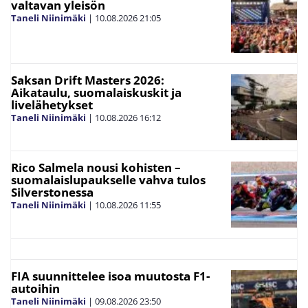
valtavan yleisön
Taneli Niinimäki
|
10.08.2026
21:05
Saksan Drift Masters 2026:
Aikataulu, suomalaiskuskit ja
livelähetykset
Taneli Niinimäki
|
10.08.2026
16:12
Rico Salmela nousi kohisten –
suomalaislupaukselle vahva tulos
Silverstonessa
Taneli Niinimäki
|
10.08.2026
11:55
FIA suunnittelee isoa muutosta F1-
autoihin
Taneli Niinimäki
|
09.08.2026
23:50