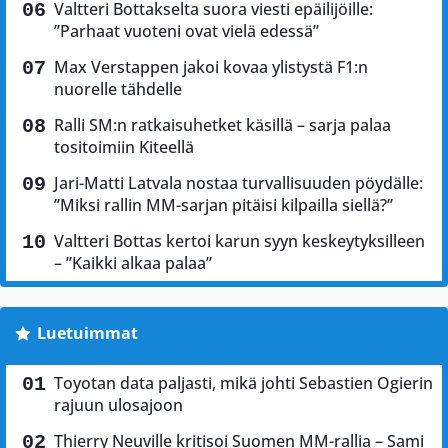
Valtteri Bottakselta suora viesti epäilijöille:
”Parhaat vuoteni ovat vielä edessä”
Max Verstappen jakoi kovaa ylistystä F1:n
nuorelle tähdelle
Ralli SM:n ratkaisuhetket käsillä – sarja palaa
tositoimiin Kiteellä
Jari-Matti Latvala nostaa turvallisuuden pöydälle:
”Miksi rallin MM-sarjan pitäisi kilpailla siellä?”
Valtteri Bottas kertoi karun syyn keskeytyksilleen
– ”Kaikki alkaa palaa”
Luetuimmat
Toyotan data paljasti, mikä johti Sebastien Ogierin
rajuun ulosajoon
Thierry Neuville kritisoi Suomen MM-rallia – Sami