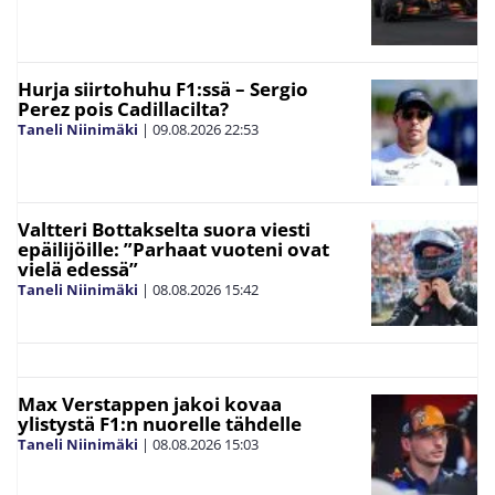
Hurja siirtohuhu F1:ssä – Sergio
Perez pois Cadillacilta?
Taneli Niinimäki
|
09.08.2026
22:53
Valtteri Bottakselta suora viesti
epäilijöille: ”Parhaat vuoteni ovat
vielä edessä”
Taneli Niinimäki
|
08.08.2026
15:42
Max Verstappen jakoi kovaa
ylistystä F1:n nuorelle tähdelle
Taneli Niinimäki
|
08.08.2026
15:03