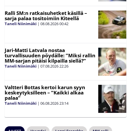
Ralli SM:n ratkaisuhetket käsillä –
sarja palaa tositoimiin Kiteellä
Taneli Niinimäki
|
08.08.2026
00:42
Jari-Matti Latvala nostaa
turvallisuuden pöydälle: ”Miksi rallin
MM-sarjan pitäisi kilpailla siellä?”
Taneli Niinimäki
|
07.08.2026
22:26
Valtteri Bottas kertoi karun syyn
keskeytyksilleen – ”Kaikki alkaa
palaa”
Taneli Niinimäki
|
06.08.2026
23:14
AIHEET
Hyundai
Lappi Esapekka
MM-ralli