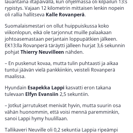
lauantaina iltapäivällä, kun ohjelmassa oli kilpailun 13:s
rypistys. Vajaan 12 kilometrin mittaisen lenkin nopein
oli rallia hallitseva
Kalle Rovanperä
.
Suomalaismestari on ollut huippuiskussa koko
viikonlopun, eikä ole tarjonnut muille palaakaan
johtoasemastaan perjantain loppupätkien jälkeen.
EK13:lla Rovanperä täräytti jälleen hurjat 3,6 sekunnin
pohjat
Thierry Neuvilleen
nähden.
– En puskenut kovaa, mutta tulin puhtaasti ja aikaa
tuntui jäävän vielä pankkiinkin, veisteli Rovanperä
maalissa.
Hyundain
Esapekka Lappi
kasvatti eron takana
tulevaan
Elfyn Evansiin
2,5 sekuntiin.
– Jotkut jarrutukset menivät hyvin, mutta suurin osa
vähän huonommin, että voisi mennä paremminkin,
sanoi Lappi hymy huulillaan.
Tallikaveri Neuville oli 0,2 sekuntia Lappia ripeämpi