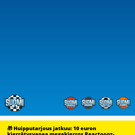
🎁 Huipputarjous jatkuu: 10 euron
kierrätysvapaa megakierros Reactoonz-