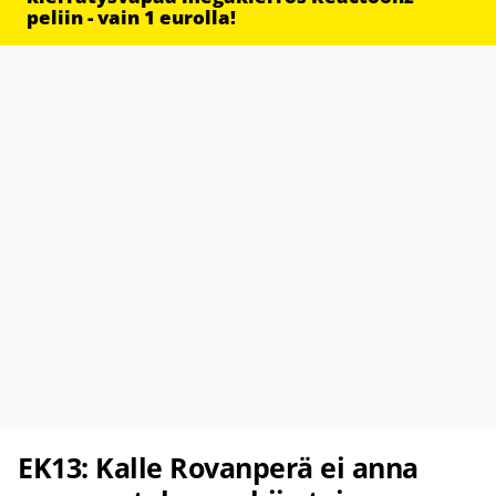
peliin - vain 1 eurolla!
EK13: Kalle Rovanperä ei anna