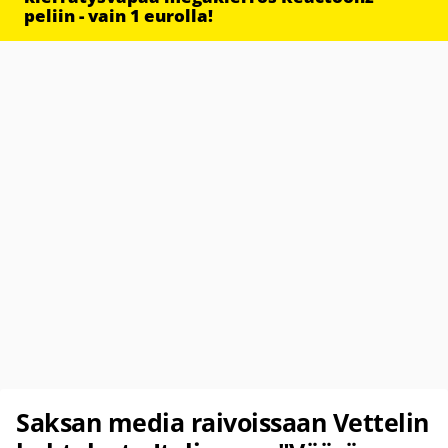
peliin - vain 1 eurolla!
Saksan media raivoissaan Vettelin