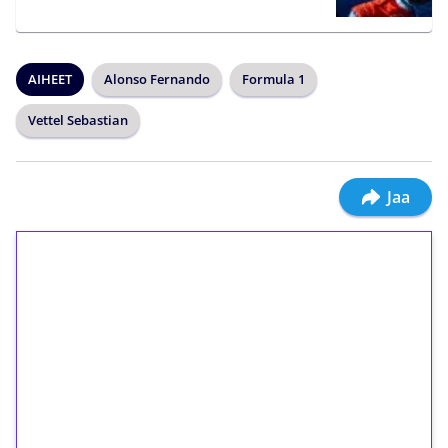
AIHEET
Alonso Fernando
Formula 1
Vettel Sebastian
Jaa
1€ = 10€ arvosta
ilmaiskierroksia ilman
kierrätystä!
Talleta 1€
Saat heti 50 ilmaiskierrosta Tuohi 1000 -
peliin (arvo 0,20€ per kierros)!