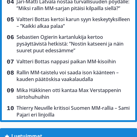
Jari-Matti Latvala nostaa turvallisuuden pöydälle:
”Miksi rallin MM-sarjan pitäisi kilpailla siellä?”
Valtteri Bottas kertoi karun syyn keskeytyksilleen
– ”Kaikki alkaa palaa”
Sebastien Ogierin kartanlukija kertoo
pysäyttävistä hetkistä: ”Nostin katseeni ja näin
suuret puut edessämme”
Valtteri Bottas nappasi paikan MM-kisoihin
Rallin MM-taistelu voi saada ison käänteen –
kauden päätöskisa vaakalaudalla
Mika Häkkinen otti kantaa Max Verstappenin
siirtohuhuihin
Thierry Neuville kritisoi Suomen MM-rallia – Sami
Pajari eri linjoilla
Luetuimmat