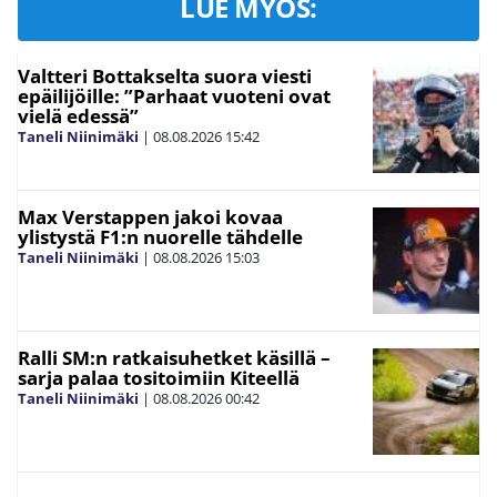
LUE MYÖS:
Valtteri Bottakselta suora viesti
epäilijöille: ”Parhaat vuoteni ovat
vielä edessä”
Taneli Niinimäki
|
08.08.2026
15:42
Max Verstappen jakoi kovaa
ylistystä F1:n nuorelle tähdelle
Taneli Niinimäki
|
08.08.2026
15:03
Ralli SM:n ratkaisuhetket käsillä –
sarja palaa tositoimiin Kiteellä
Taneli Niinimäki
|
08.08.2026
00:42