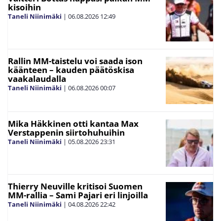
kisoihin
Taneli Niinimäki
|
06.08.2026
12:49
Rallin MM-taistelu voi saada ison
käänteen – kauden päätöskisa
vaakalaudalla
Taneli Niinimäki
|
06.08.2026
00:07
Mika Häkkinen otti kantaa Max
Verstappenin siirtohuhuihin
Taneli Niinimäki
|
05.08.2026
23:31
Thierry Neuville kritisoi Suomen
MM-rallia – Sami Pajari eri linjoilla
Taneli Niinimäki
|
04.08.2026
22:42