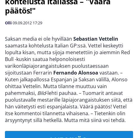
kohtelusta Italiassa – "Väärä
päätös!"
Olli
09.09.2012
17:29
Saksan media ei ole hyvillään
Sebastian Vettelin
saamasta kohtelusta Italian GP:ssä. Vettel keskeytti
lopulta kisan, mutta sijoja menetettiin jo aiemmin Red
Bull -kuskin saatua helponoloisesti
varikonläpiajorangaistuksen puolustaessaan
sijoitustaan Ferrarin
Fernando Alonsoa
vastaan. –
Kuten jalkapallossa Espanjan ja Saksan välillä, Alonso
ohittaa Vettelin. Mutta tilanne muuttuu vain
pahemmaksi,
Bild
-lehti pauhaa. – Tuomarit antavat
puolustavalle mestarille läpiajorangaistuksen siitä, että
hän väitetysti esti espanjalaista. Väärä päätös! Vettel
itse kommentoi tilannetta vihaisena. – Tietenkin olin
ärsyyntynyt sillä hetkellä. Mutta mitä siinä voi tehdä.