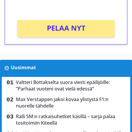
Ei kierrätysvaatimusta!
PELAA NYT
Uusimmat
Valtteri Bottakselta suora viesti epäilijöille:
”Parhaat vuoteni ovat vielä edessä”
Max Verstappen jakoi kovaa ylistystä F1:n
nuorelle tähdelle
Ralli SM:n ratkaisuhetket käsillä – sarja palaa
tositoimiin Kiteellä