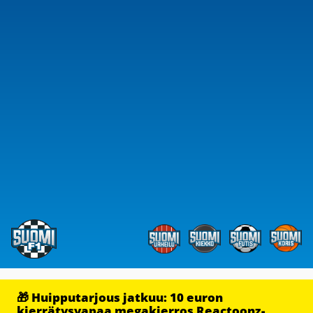
🎁 Huipputarjous jatkuu: 10 euron
kierrätysvapaa megakierros Reactoonz-