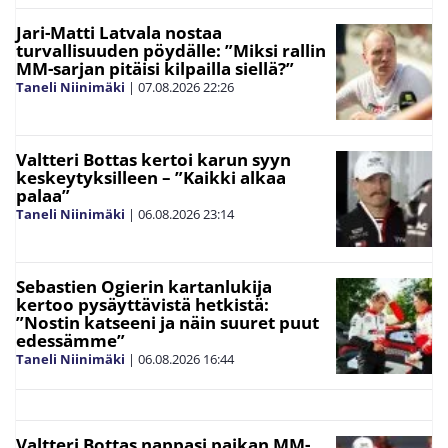
Jari-Matti Latvala nostaa
turvallisuuden pöydälle: ”Miksi rallin
MM-sarjan pitäisi kilpailla siellä?”
Taneli Niinimäki
|
07.08.2026
22:26
Valtteri Bottas kertoi karun syyn
keskeytyksilleen – ”Kaikki alkaa
palaa”
Taneli Niinimäki
|
06.08.2026
23:14
Sebastien Ogierin kartanlukija
kertoo pysäyttävistä hetkistä:
”Nostin katseeni ja näin suuret puut
edessämme”
Taneli Niinimäki
|
06.08.2026
16:44
Valtteri Bottas nappasi paikan MM-