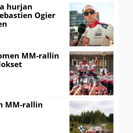
a hurjan
ebastien Ogier
en
uomen MM-rallin
lokset
n MM-rallin