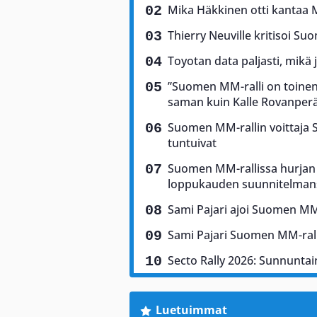
Mika Häkkinen otti kantaa 
Thierry Neuville kritisoi Suo
Toyotan data paljasti, mikä 
”Suomen MM-ralli on toinen 
saman kuin Kalle Rovanper
Suomen MM-rallin voittaja Sam
tuntuivat
Suomen MM-rallissa hurjan 
loppukauden suunnitelman
Sami Pajari ajoi Suomen MM-
Sami Pajari Suomen MM-rall
Secto Rally 2026: Sunnuntain
Luetuimmat