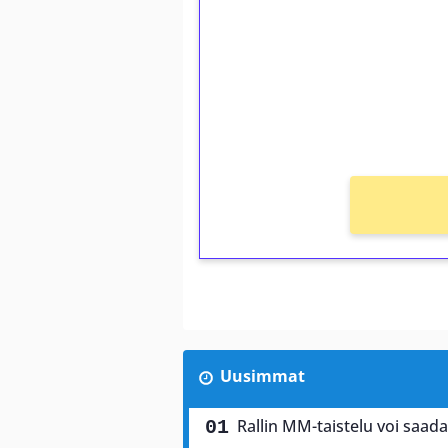
Talleta 1€
Saat heti 50 ilmaiskierr
kierros)!
Ei kierrätysvaatimusta!
Uusimmat
Rallin MM-taistelu voi saad