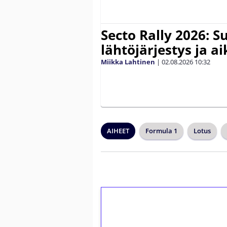
Secto Rally 2026: 
lähtöjärjestys ja a
Miikka Lahtinen
|
02.08.2026
10:32
AIHEET
Formula 1
Lotus
1€ = 10€ arvosta 
kierrätystä!