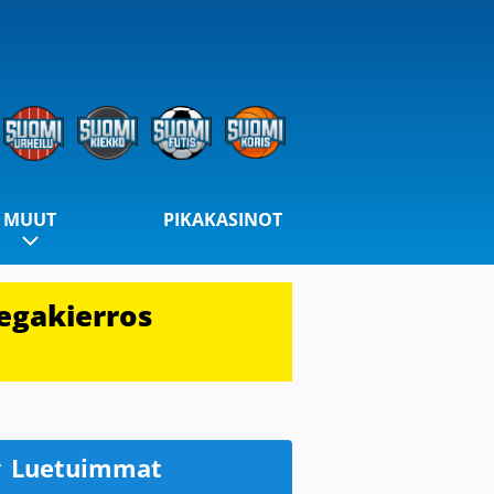
MUUT
PIKAKASINOT
egakierros
Luetuimmat