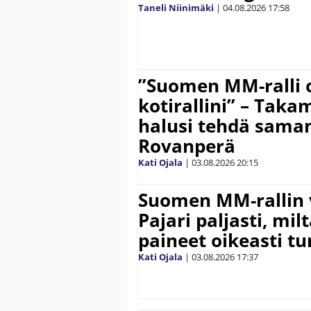
Taneli Niinimäki
|
04.08.2026
17:58
”Suomen MM-ralli 
kotirallini” – Tak
halusi tehdä saman
Rovanperä
Kati Ojala
|
03.08.2026
20:15
Suomen MM-rallin 
Pajari paljasti, milt
paineet oikeasti tu
Kati Ojala
|
03.08.2026
17:37