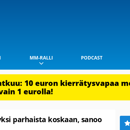
1
MM-RALLI
PODCAST
jatkuu: 10 euron kierrätysvapaa m
vain 1 eurolla!
yksi parhaista koskaan, sanoo