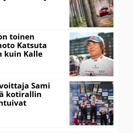
on toinen
amoto Katsuta
 kuin Kalle
voittaja Sami
ä kotirallin
ntuivat