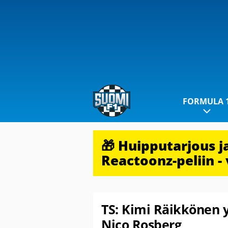
FORMULA 
🎁 Huipputarjous 
Reactoonz-peliin - 
TS: Kimi Räikkönen 
Nico Rosberg