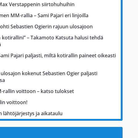
Max Verstappenin siirtohuhuihin
men MM-rallia – Sami Pajari eri linjoilla
johti Sebastien Ogierin rajuun ulosajoon
kotirallini” – Takamoto Katsuta halusi tehdä
ä
i Pajari paljasti, miltä kotirallin paineet oikeasti
ulosajon kokenut Sebastien Ogier paljasti
sa
rallin voittoon – katso tulokset
in voittoon!
 lähtöjärjestys ja aikataulu