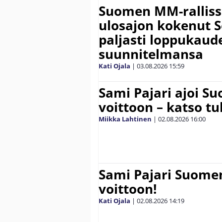
Suomen MM-ralliss
ulosajon kokenut S
paljasti loppukaud
suunnitelmansa
Kati Ojala
|
03.08.2026
15:59
Sami Pajari ajoi S
voittoon – katso tu
Miikka Lahtinen
|
02.08.2026
16:00
Sami Pajari Suome
voittoon!
Kati Ojala
|
02.08.2026
14:19