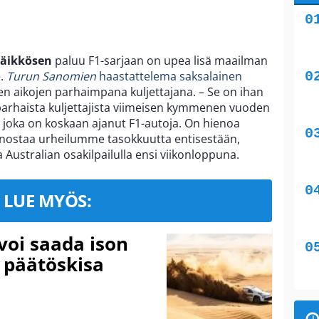
Räikkösen
paluu F1-sarjaan on upea lisä maailman
e.
Turun Sanomien
haastattelema saksalainen
en aikojen parhaimpana kuljettajana. – Se on ihan
si parhaista kuljettajista viimeisen kymmenen vuoden
, joka on koskaan ajanut F1-autoja. On hienoa
e nostaa urheilumme tasokkuutta entisestään,
 Australian osakilpailulla ensi viikonloppuna.
LUE MYÖS:
voi saada ison
 päätöskisa