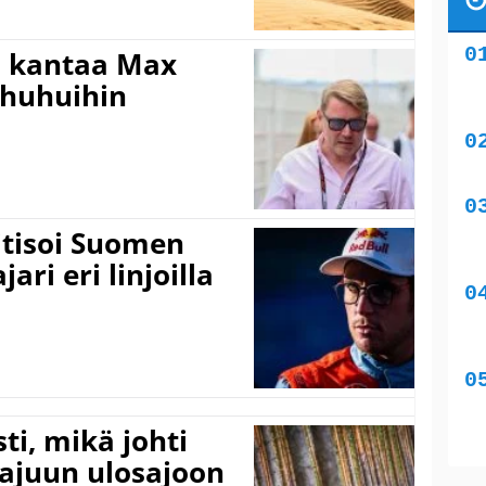
i kantaa Max
ohuhuihin
itisoi Suomen
ari eri linjoilla
ti, mikä johti
rajuun ulosajoon