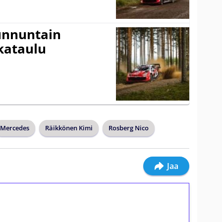
Sunnuntain
ikataulu
Mercedes
Räikkönen Kimi
Rosberg Nico
Jaa
ilmaiskierroksia ilman