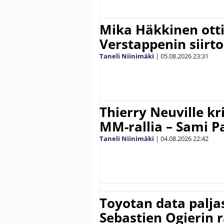
Mika Häkkinen ott
Verstappenin siirt
Taneli Niinimäki
|
05.08.2026
23:31
Thierry Neuville kr
MM-rallia – Sami Paj
Taneli Niinimäki
|
04.08.2026
22:42
Toyotan data paljas
Sebastien Ogierin 