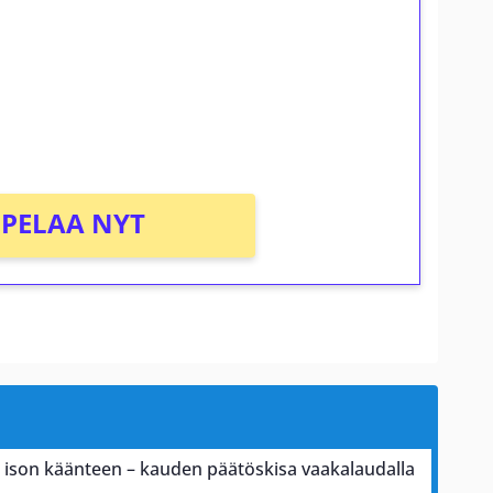
osta Tuohi 1000 -peliin (arvo 0,20€ per
PELAA NYT
a ison käänteen – kauden päätöskisa vaakalaudalla