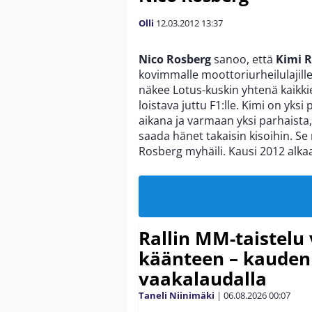
Olli
12.03.2012
13:37
Nico Rosberg
sanoo, että
Kimi 
kovimmalle moottoriurheilulajill
näkee Lotus-kuskin yhtenä kaikki
loistava juttu F1:lle. Kimi on yk
aikana ja varmaan yksi parhaista
saada hänet takaisin kisoihin. S
Rosberg myhäili. Kausi 2012 alkaa
Rallin MM-taistelu 
käänteen – kauden
vaakalaudalla
Taneli Niinimäki
|
06.08.2026
00:07