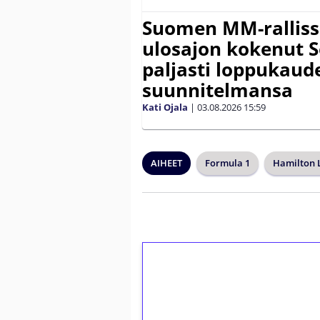
Suomen MM-ralliss
ulosajon kokenut S
paljasti loppukaud
suunnitelmansa
Kati Ojala
|
03.08.2026
15:59
AIHEET
Formula 1
Hamilton 
1€ = 10€ arvosta 
kierrätystä!