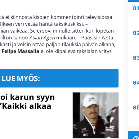
ä ei kiinnosta kisojen kommentointi televisiossa.
lkeen veri vetää häntä taksikuskiksi. –
an vaikeaa. Se ei sovi minulle sitten kun lopetan
amilton sanoo
Asian Agen
mukaan. – Pääsisin A:sta
sti ja voisin ottaa paljon tilauksia päivän aikana,
ä
Felipe Massalla
ei ole kilpaileva taksialan yritys
LUE MYÖS:
toi karun syyn
”Kaikki alkaa