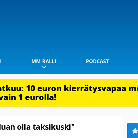
1
MM-RALLI
PODCAST
jatkuu: 10 euron kierrätysvapaa m
vain 1 eurolla!
uan olla taksikuski"