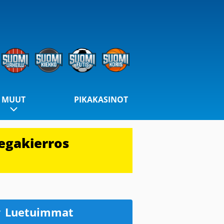
MUUT
PIKAKASINOT
egakierros
Luetuimmat