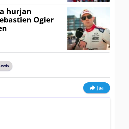
a hurjan
ebastien Ogier
en
Lewis
Jaa
ilmaiskierroksia ilman