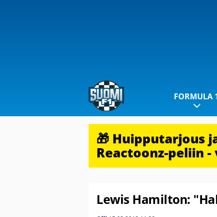
FORMULA 
🎁 Huipputarjous 
Reactoonz-peliin - 
Lewis Hamilton: "Hal