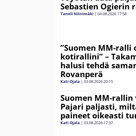
Sebastien Ogierin 
Taneli Niinimäki
|
04.08.2026
17:58
”Suomen MM-ralli 
kotirallini” – Tak
halusi tehdä saman
Rovanperä
Kati Ojala
|
03.08.2026
20:15
Suomen MM-rallin 
Pajari paljasti, milt
paineet oikeasti tu
Kati Ojala
|
03.08.2026
17:37