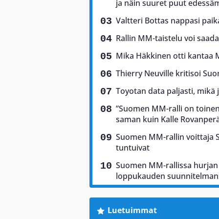
ja näin suuret puut edess
Valtteri Bottas nappasi pai
Rallin MM-taistelu voi saad
Mika Häkkinen otti kantaa 
Thierry Neuville kritisoi Suo
Toyotan data paljasti, mikä 
”Suomen MM-ralli on toinen 
saman kuin Kalle Rovanper
Suomen MM-rallin voittaja Sam
tuntuivat
Suomen MM-rallissa hurjan 
loppukauden suunnitelman
Luetuimmat