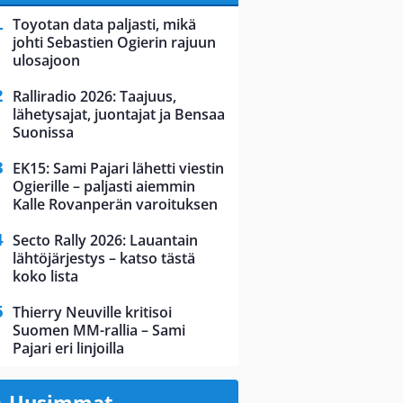
Toyotan data paljasti, mikä
johti Sebastien Ogierin rajuun
ulosajoon
Ralliradio 2026: Taajuus,
lähetysajat, juontajat ja Bensaa
Suonissa
EK15: Sami Pajari lähetti viestin
Ogierille – paljasti aiemmin
Kalle Rovanperän varoituksen
Secto Rally 2026: Lauantain
lähtöjärjestys – katso tästä
koko lista
Thierry Neuville kritisoi
Suomen MM-rallia – Sami
Pajari eri linjoilla
Uusimmat