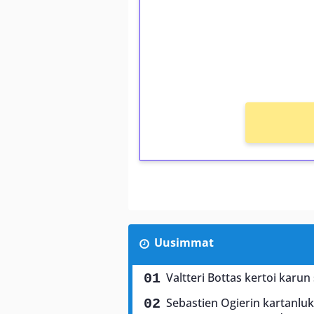
Talleta 1€
Saat heti 50 ilmaiskierr
kierros)!
Ei kierrätysvaatimusta!
Uusimmat
Valtteri Bottas kertoi karun
Sebastien Ogierin kartanluki