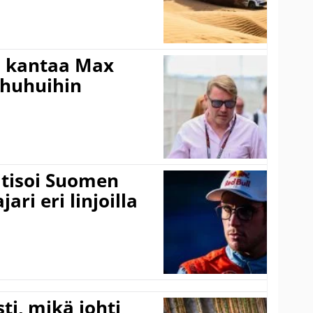
i kantaa Max
ohuhuihin
itisoi Suomen
ari eri linjoilla
ti, mikä johti