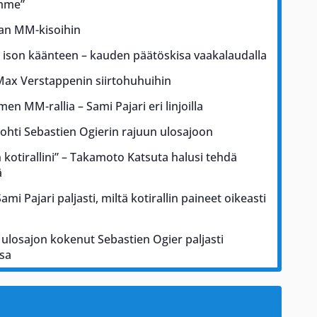
ämme”
kan MM-kisoihin
a ison käänteen – kauden päätöskisa vaakalaudalla
Max Verstappenin siirtohuhuihin
men MM-rallia – Sami Pajari eri linjoilla
johti Sebastien Ogierin rajuun ulosajoon
kotirallini” – Takamoto Katsuta halusi tehdä
ä
i Pajari paljasti, miltä kotirallin paineet oikeasti
ulosajon kokenut Sebastien Ogier paljasti
sa