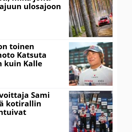
rajuun ulosajoon
on toinen
amoto Katsuta
 kuin Kalle
voittaja Sami
ä kotirallin
ntuivat