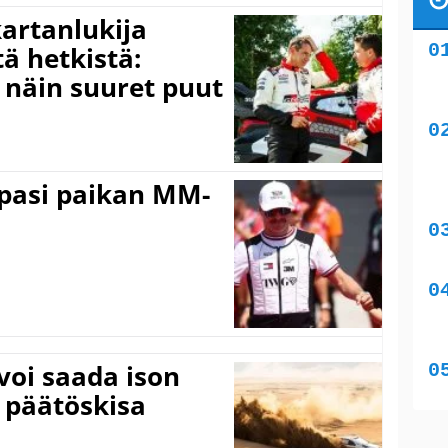
kartanlukija
ä hetkistä:
a näin suuret puut
ppasi paikan MM-
voi saada ison
 päätöskisa