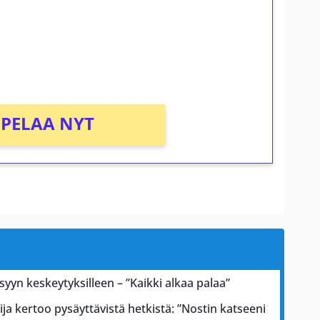
osta Tuohi 1000 -peliin (arvo 0,20€ per
PELAA NYT
 syyn keskeytyksilleen – ”Kaikki alkaa palaa”
ja kertoo pysäyttävistä hetkistä: ”Nostin katseeni