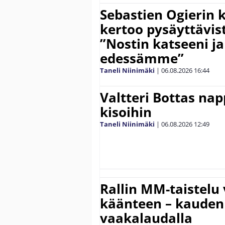
Sebastien Ogierin 
kertoo pysäyttävist
”Nostin katseeni j
edessämme”
Taneli Niinimäki
|
06.08.2026
16:44
Valtteri Bottas na
kisoihin
Taneli Niinimäki
|
06.08.2026
12:49
Rallin MM-taistelu 
käänteen – kauden
vaakalaudalla