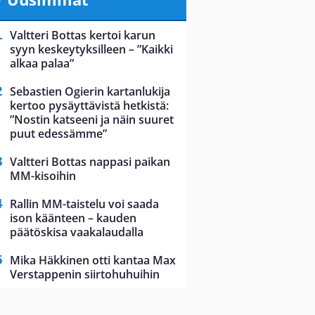
Valtteri Bottas kertoi karun
syyn keskeytyksilleen – ”Kaikki
alkaa palaa”
Sebastien Ogierin kartanlukija
kertoo pysäyttävistä hetkistä:
”Nostin katseeni ja näin suuret
puut edessämme”
Valtteri Bottas nappasi paikan
MM-kisoihin
Rallin MM-taistelu voi saada
ison käänteen – kauden
päätöskisa vaakalaudalla
Mika Häkkinen otti kantaa Max
Verstappenin siirtohuhuihin