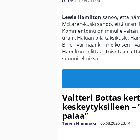
Olli
15.03.2012
11:28
Lewis Hamilton
sanoo, että hänt
McLaren-kuski sanoo, että uran jä
Kommentointi on minulle vähän lii
urani. Haluan olla taksikuski, H
B:hen varmaankin melkoisen rivaka
Hamilton selittää. Toivotaan, ett
suunnitelmissa.
Valtteri Bottas ker
keskeytyksilleen – 
palaa”
Taneli Niinimäki
|
06.08.2026
23:14