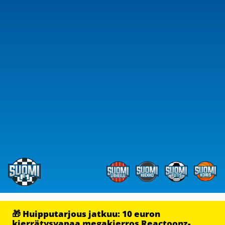
🎁 Huipputarjous jatkuu: 10 euron
kierrätysvapaa megakierros Reactoonz-