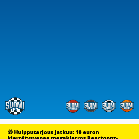
🎁 Huipputarjous jatkuu: 10 euron
kierrätysvapaa megakierros Reactoonz-