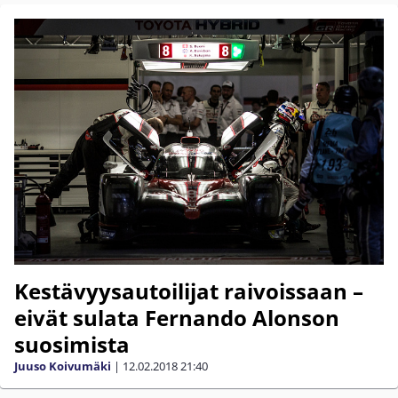
Kestävyysautoilijat raivoissaan –
eivät sulata Fernando Alonson
suosimista
Juuso Koivumäki
|
12.02.2018
21:40