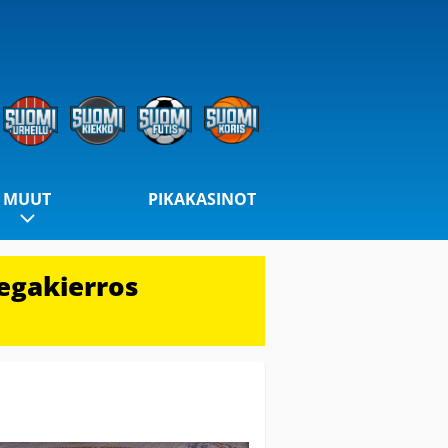
MUUT
PIKAKASINOT
egakierros