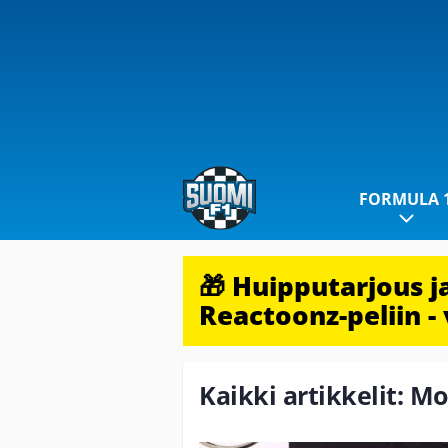
FORMULA 
🎁 Huipputarjous 
Reactoonz-peliin - 
Kaikki artikkelit: M