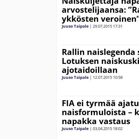
Naiskuljettaja näp
arvostelijaansa: ”Ra
ykkösten veroinen
Juuso Taipale
|
29.07.2015
17:31
Rallin naislegenda 
Lotuksen naiskusk
ajotaidoillaan
Juuso Taipale
|
12.07.2015
10:58
FIA ei tyrmää ajat
naisformuloista – k
napakka vastaus
Juuso Taipale
|
03.04.2015
18:02