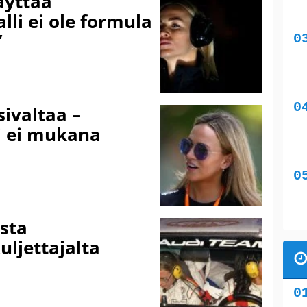
äyttää
lli ei ole formula
”
sivaltaa –
i ei mukana
usta
uljettajalta