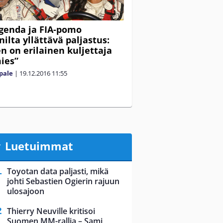
egenda ja FIA-pomo
ilta yllättävä paljastus:
n on erilainen kuljettaja
ies”
pale
|
19.12.2016
11:55
Luetuimmat
Toyotan data paljasti, mikä
johti Sebastien Ogierin rajuun
ulosajoon
Thierry Neuville kritisoi
Suomen MM-rallia – Sami