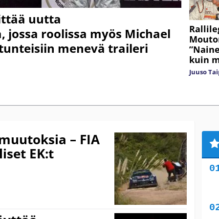
ttää uutta
Rallil
 jossa roolissa myös Michael
Mouton
unteisiin menevä traileri
”Naine
kuin m
Juuso Tai
 muutoksia – FIA
liset EK:t