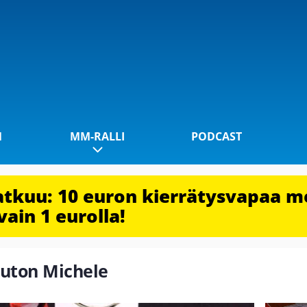
1
MM-RALLI
PODCAST
jatkuu: 10 euron kierrätysvapaa m
vain 1 eurolla!
outon Michele