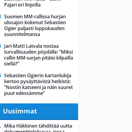
Pajari eri linjoilla
Suomen MM-rallissa hurjan
ulosajon kokenut Sebastien
Ogier paljasti loppukauden
suunnitelmansa
Jari-Matti Latvala nostaa
turvallisuuden pöydälle: ”Miksi
rallin MM-sarjan pitäisi kilpailla
siellä?”
Sebastien Ogierin kartanlukija
kertoo pysäyttävistä hetkistä:
”Nostin katseeni ja näin suuret
puut edessämme”
Uusimmat
Mika Häkkinen tähdittää uutta
dokumenttielokuvaa, jossa