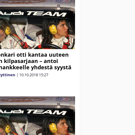
onkari otti kantaa uuteen
n kilpasarjaan – antoi
 hankkeelle yhdestä syystä
yttinen
|
10.10.2018
15:27