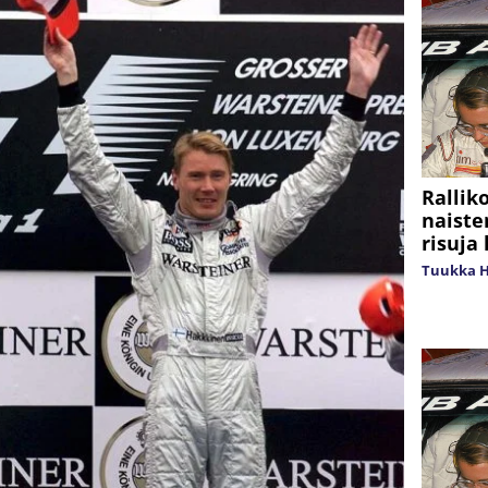
Rallik
naiste
risuja
Tuukka H