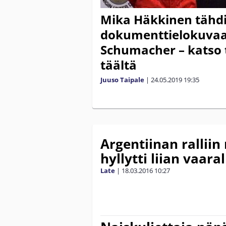
Mika Häkkinen tähdi
dokumenttielokuvaa,
Schumacher – katso t
täältä
Juuso Taipale
|
24.05.2019
19:35
Argentiinan ralliin
hyllytti liian vaaral
Late
|
18.03.2016
10:27