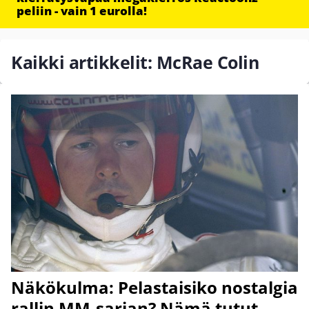
peliin - vain 1 eurolla!
Kaikki artikkelit: McRae Colin
Näkökulma: Pelastaisiko nostalgia
rallin MM-sarjan? Nämä tutut