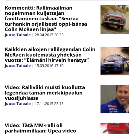
Kommentti: Rallimaailman
nopeimman kuljettajan
fanittaminen tuskaa: ”Seuraa
turhankin orjallisesti oppi-isänsä
Colin McRaen linjaa”
Juuso Taipale
|
28.04.2017
20:33
Kaikkien aikojen rallilegendan Colin
McRaen kuolemasta yhdeksän
vuotta: ”Elämäni hirvein herätys”
Juuso Taipale
|
15.09.2016
17:10
Video: Ralliväki muisti kuollutta
legendaa tämän merkkipaalun
vuosijuhlassa
Juuso Taipale
|
17.11.2015
23:15
Video: Tätä MM-ralli oli
parhaimmillaan: Upea video