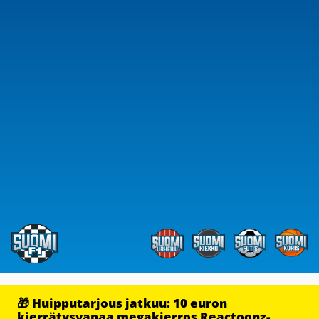
🎁 Huipputarjous jatkuu: 10 euron
kierrätysvapaa megakierros Reactoonz-