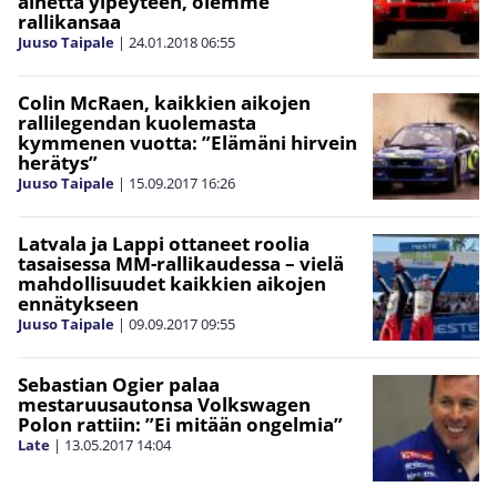
aihetta ylpeyteen, olemme
rallikansaa
Juuso Taipale
|
24.01.2018
06:55
Colin McRaen, kaikkien aikojen
rallilegendan kuolemasta
kymmenen vuotta: ”Elämäni hirvein
herätys”
Juuso Taipale
|
15.09.2017
16:26
Latvala ja Lappi ottaneet roolia
tasaisessa MM-rallikaudessa – vielä
mahdollisuudet kaikkien aikojen
ennätykseen
Juuso Taipale
|
09.09.2017
09:55
Sebastian Ogier palaa
mestaruusautonsa Volkswagen
Polon rattiin: ”Ei mitään ongelmia”
Late
|
13.05.2017
14:04