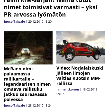
nimet toimisivat varmasti – yksi
PR-arvossa lyömätön
Juuso Taipale
|
29.12.2019
18:20
Video: Norjalaiskuski
McRaen nimi
jälleen ilmojen
palaamassa
valtias Ruotsin MM-
rallikartalle –
rallissa
legendaarisen nimen
omaava rallisuku
Janne Itkonen
|
18.02.2018
jatkuu seuraavassa
09:07
polvessa
Juuso Taipale
|
28.12.2019
18:24