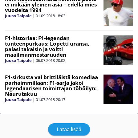
ei mikään yleinen asia – edellä mies
vuodelta 1994
Juuso Taipale
|
01.09.2018
18:03
F1-historiaa: F1-legendan
tunteenpurkaus: Lopetti uransa,
palasi takaisin ja voitti
maailmanmestaruuden
Juuso Taipale
|
06.07.2018
20:02
F1-sirkusta vai brittiläistä komediaa
parhaimmillaan: F1-sarja jakoi
legendaarisen toimittajan töhöilyn:
Naurutakuu
Juuso Taipale
|
01.07.2018
20:17
Lataa lisää