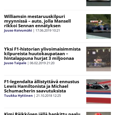
Williamsin mestaruuskilpuri
myynnissä – auto, jolla Mansell
rikkoi Sennan ennätyksen
Juuso Koivumäki
|
17.06.2019
10:21
Yksi F1-historian ylivoimaisimmista
kilpureista huutokaupataan –
hintalappuna hurjat 3 miljoonaa
Juuso Taipale
|
06.02.2019
21:20
F1-legendalta ällistyttävä ennustus
Lewis Hamiltonista ja Michael
Schumacherin saavutuksista
Tuukka Hyttinen
|
21.10.2018
12:25
Kimi Räikkösen iällä hankittu paalu