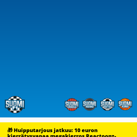
🎁 Huipputarjous jatkuu: 10 euron
kierrätysvapaa megakierros Reactoonz-