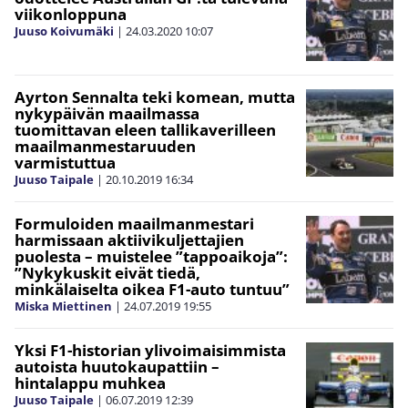
viikonloppuna
Juuso Koivumäki
|
24.03.2020
10:07
Ayrton Sennalta teki komean, mutta
nykypäivän maailmassa
tuomittavan eleen tallikaverilleen
maailmanmestaruuden
varmistuttua
Juuso Taipale
|
20.10.2019
16:34
Formuloiden maailmanmestari
harmissaan aktiivikuljettajien
puolesta – muistelee ”tappoaikoja”:
”Nykykuskit eivät tiedä,
minkälaiselta oikea F1-auto tuntuu”
Miska Miettinen
|
24.07.2019
19:55
Yksi F1-historian ylivoimaisimmista
autoista huutokaupattiin –
hintalappu muhkea
Juuso Taipale
|
06.07.2019
12:39