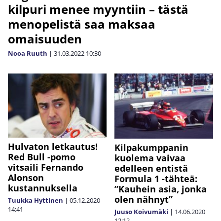
kilpuri menee myyntiin – tästä
menopelistä saa maksaa
omaisuuden
Nooa Ruuth
|
31.03.2022
10:30
Hulvaton letkautus!
Kilpakumppanin
Red Bull -pomo
kuolema vaivaa
vitsaili Fernando
edelleen entistä
Alonson
Formula 1 -tähteä:
kustannuksella
”Kauhein asia, jonka
olen nähnyt”
Tuukka Hyttinen
|
05.12.2020
14:41
Juuso Koivumäki
|
14.06.2020
12:12