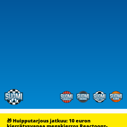
🎁 Huipputarjous jatkuu: 10 euron
kierrätysvapaa megakierros Reactoonz-