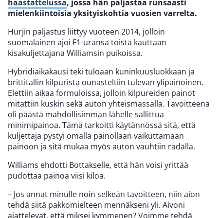
haastattelussa
, jossa hän paljastaa runsaasti
mielenkiintoisia yksityiskohtia vuosien varrelta.
Hurjin paljastus liittyy vuoteen 2014, jolloin
suomalainen ajoi F1-uransa toista kauttaan
kisakuljettajana Williamsin puikoissa.
Hybridiaikakausi teki tuloaan kuninkuusluokkaan ja
brittitallin kilpurista ounasteltiin tulevan ylipainoinen.
Elettiin aikaa formuloissa, jolloin kilpureiden painot
mitattiin kuskin sekä auton yhteismassalla. Tavoitteena
oli päästä mahdollisimman lähelle sallittua
minimipainoa. Tämä tarkoitti käytännössä sitä, että
kuljettaja pystyi omalla painollaan vaikuttamaan
painoon ja sitä mukaa myös auton vauhtiin radalla.
Williams ehdotti Bottakselle, että hän voisi yrittää
pudottaa painoa viisi kiloa.
– Jos annat minulle noin selkeän tavoitteen, niin aion
tehdä siitä pakkomielteen mennäkseni yli. Aivoni
ajattelevat, että miksei kymmenen? Voimme tehdä