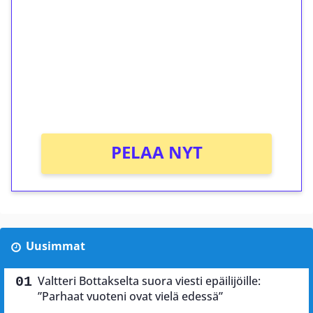
kierrätystä!
Talleta 1€
Saat heti 50 ilmaiskierrosta Tuohi 1000 -
peliin (arvo 0,20€ per kierros)!
Ei kierrätysvaatimusta!
PELAA NYT
Uusimmat
Valtteri Bottakselta suora viesti epäilijöille:
”Parhaat vuoteni ovat vielä edessä”