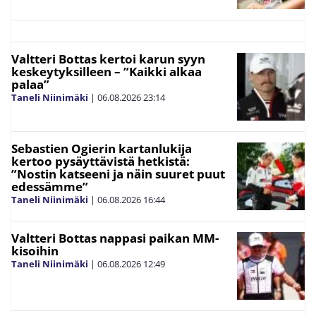
Valtteri Bottas kertoi karun syyn
keskeytyksilleen – ”Kaikki alkaa
palaa”
Taneli Niinimäki
|
06.08.2026
23:14
Sebastien Ogierin kartanlukija
kertoo pysäyttävistä hetkistä:
”Nostin katseeni ja näin suuret puut
edessämme”
Taneli Niinimäki
|
06.08.2026
16:44
Valtteri Bottas nappasi paikan MM-
kisoihin
Taneli Niinimäki
|
06.08.2026
12:49