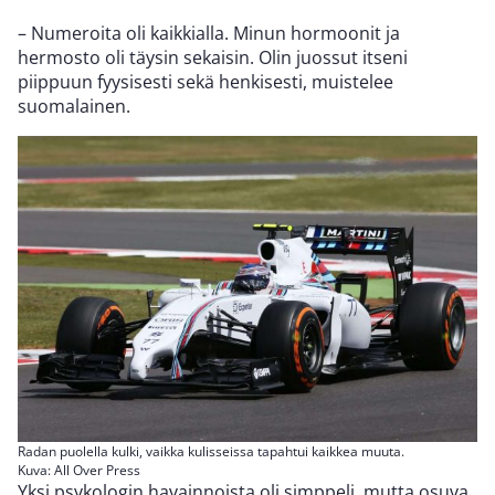
– Numeroita oli kaikkialla. Minun hormoonit ja
hermosto oli täysin sekaisin. Olin juossut itseni
piippuun fyysisesti sekä henkisesti, muistelee
suomalainen.
Radan puolella kulki, vaikka kulisseissa tapahtui kaikkea muuta.
Kuva: All Over Press
Yksi psykologin havainnoista oli simppeli, mutta osuva.