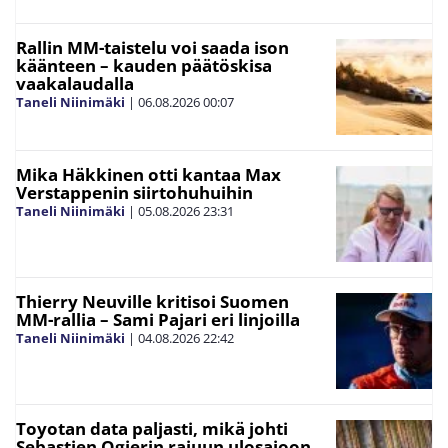
Rallin MM-taistelu voi saada ison
käänteen – kauden päätöskisa
vaakalaudalla
Taneli Niinimäki
|
06.08.2026
00:07
Mika Häkkinen otti kantaa Max
Verstappenin siirtohuhuihin
Taneli Niinimäki
|
05.08.2026
23:31
Thierry Neuville kritisoi Suomen
MM-rallia – Sami Pajari eri linjoilla
Taneli Niinimäki
|
04.08.2026
22:42
Toyotan data paljasti, mikä johti
Sebastien Ogierin rajuun ulosajoon