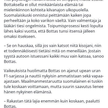
Bottaksella ei ollut minkäänlaista elämää tai
mielenkiinnon kohteita kilvanajon ulkopuolella.
Suomalaiskuski onnistui peittämään kaiken jopa
perheeltään ja koko varikon väeltä. Vain valmentaja ja
lääkäri tiesi ongelmista. Toipumisprosessi kesti lopulta
lähes kaksi vuotta, että Bottas tunsi itsensä jälleen
omaksi itsekseen.
– Se on hauskaa, sillä jos vain katsot niitä kisojani, niin
et todennäköisesti tietäisi mitä on meneillään. Jostain
syystä autoon istuessani kaikki muu vain katoaa, sanoo
Bottas.
Vaikeuksista huolimatta Bottas on ajanut upean uran
F1-sarjassa ja nauttii nykyisin ammatistaan sekä vapaa-
ajastaan. Maailmanmestaruutta suomalainen ei tuskin
tule koskaan voittamaan, mutta suurin saavutus lienee
hänen nykyinen elämänsä.
– Rakastan tätä lajia enemmän kuin koskaan, paalutti
Bottas.