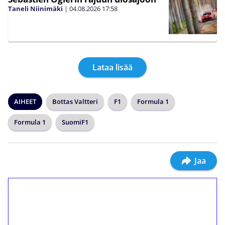
Taneli Niinimäki
|
04.08.2026
17:58
Lataa lisää
AIHEET
Bottas Valtteri
F1
Formula 1
Formula 1
SuomiF1
Jaa
1€ = 10€ arvosta
ilmaiskierroksia ilman