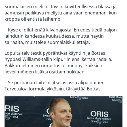
Suomalaisen mieli oli täysin kuvitteellisessa tilassa ja
aamuisin peilikuva miellytti aina vaan enemmän, kun
kroppa oli entistä laihempi.
– Kyse ei ollut enää kilvanajosta. En edes tiedä paljon
laihdutin kahdessa kuukaudessa, mutta näytin
sairaalta, muistelee suomalaiskuljettaja.
Lopulta talvitestit pyörähtivät käyntiin ja Bottas
hyppäsi Williams-tallin kilpuriin ensi kertaa radalla.
Pakkomielteinen uurastus oli mennyt kaikkien
lieveilmiöiden lisäksi osittain hukkaan.
– Se perhanan laite oli itse asiassa alipainoinen.
Tervetuloa formula ykkösiin, täräyttää Bottas.