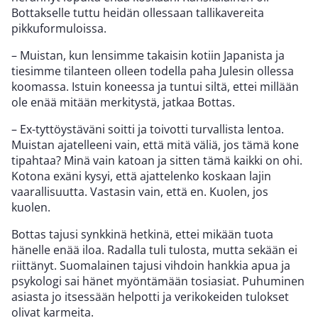
Bottakselle tuttu heidän ollessaan tallikavereita
pikkuformuloissa.
– Muistan, kun lensimme takaisin kotiin Japanista ja
tiesimme tilanteen olleen todella paha Julesin ollessa
koomassa. Istuin koneessa ja tuntui siltä, ettei millään
ole enää mitään merkitystä, jatkaa Bottas.
– Ex-tyttöystäväni soitti ja toivotti turvallista lentoa.
Muistan ajatelleeni vain, että mitä väliä, jos tämä kone
tipahtaa? Minä vain katoan ja sitten tämä kaikki on ohi.
Kotona exäni kysyi, että ajattelenko koskaan lajin
vaarallisuutta. Vastasin vain, että en. Kuolen, jos
kuolen.
Bottas tajusi synkkinä hetkinä, ettei mikään tuota
hänelle enää iloa. Radalla tuli tulosta, mutta sekään ei
riittänyt. Suomalainen tajusi vihdoin hankkia apua ja
psykologi sai hänet myöntämään tosiasiat. Puhuminen
asiasta jo itsessään helpotti ja verikokeiden tulokset
olivat karmeita.