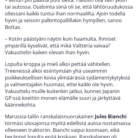
tai autossa. Oudointa siinä oli se, että lähtöruudukossa
ollessani kaikki tuntui ihan normaalilta. Ajoin todella
hyvin ja seisoin palkintopallillakin hymyillen, sanoo
Bottas.
– Kotiin päästyäni näytin kuin haamulta. Ihmiset
ympärillä kyselivät, että mikä Valtteria vaivaa?
Vakuuttelin kaiken olevan ihan hyvin.
Lopulta kroppa ja mieli alkoi pettää vähitellen.
Treeneissä alkoi esiintymään yhä useammin
poikkeuksellisen kovia ylimääräisiä sydämentykytyksiä
ja valmentajakin huomasi, ettei kaikki ole hyvin.
Vakuuttelu muille kuitenkin jatkui, kunnes Japanin
GP:ssä koettiin monen elämälle suuri ja järkyttävä
käännekohta.
Marussia-tallin ranskalaisnuorukainen
Jules Bianchi
törmäsi ulosajonsa myötä edellistä autoa nostamassa
olleeseen traktoriin. Bianchi vaipui koomaan, eikä
herännyt lopulta enää koskaan. Ranskalainen oli