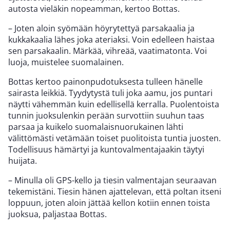
autosta vieläkin nopeamman, kertoo Bottas.
– Joten aloin syömään höyrytettyä parsakaalia ja
kukkakaalia lähes joka ateriaksi. Voin edelleen haistaa
sen parsakaalin. Märkää, vihreää, vaatimatonta. Voi
luoja, muistelee suomalainen.
Bottas kertoo painonpudotuksesta tulleen hänelle
sairasta leikkiä. Tyydytystä tuli joka aamu, jos puntari
näytti vähemmän kuin edellisellä kerralla. Puolentoista
tunnin juoksulenkin perään survottiin suuhun taas
parsaa ja kuikelo suomalaisnuorukainen lähti
välittömästi vetämään toiset puolitoista tuntia juosten.
Todellisuus hämärtyi ja kuntovalmentajaakin täytyi
huijata.
– Minulla oli GPS-kello ja tiesin valmentajan seuraavan
tekemistäni. Tiesin hänen ajattelevan, että poltan itseni
loppuun, joten aloin jättää kellon kotiin ennen toista
juoksua, paljastaa Bottas.