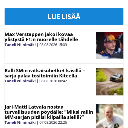
LUE LISÄÄ
Max Verstappen jakoi kovaa
ylistystä F1:n nuorelle tähdelle
Taneli Niinimäki
|
08.08.2026
15:03
Ralli SM:n ratkaisuhetket käsillä –
sarja palaa tositoimiin Kiteellä
Taneli Niinimäki
|
08.08.2026
00:42
Jari-Matti Latvala nostaa
turvallisuuden pöydälle: ”Miksi rallin
MM-sarjan pitäisi kilpailla siellä?”
Taneli Niinimäki
|
07.08.2026
22:26