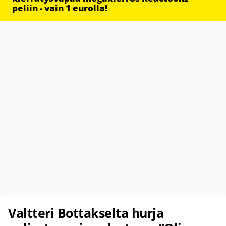
peliin - vain 1 eurolla!
Valtteri Bottakselta hurja