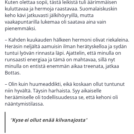
Kuten olettaa sopii, tästä leikistä tuli äärimmäisen
kuluttavaa ja hermoja raastavaa. Suomalaiskuskin
keho kävi jatkuvasti jälkihöyryillä, mutta
vaakapuntarilla lukemaa oli saatava aina vain
pienemmäksi.
– Kahden kuukauden hälkeen hermoni olivat riekaleina.
Heräsin neljältä aamuisin ilman herätyskelloa ja sydän
tuntui lyövän rinnasta läpi. Ajattelin, että minulla on
runsaasti energiaa ja tämä on mahtavaa, sillä nyt
minulla on entistä enemmän aikaa treenata, jatkaa
Bottas.
– Olin kuin huumeaddikti, eikä koskaan ollut tuntunut
niin hyvältä. Täysin harhaista. Syy aikaiselle
heräämiselle oli todellisuudessa se, että kehoni oli
nääntymistilassa.
”
Kyse ei ollut enää kilvanajosta
”