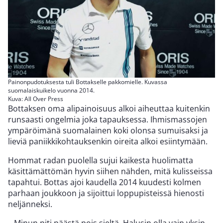
Painonpudotuksesta tuli Bottakselle pakkomielle. Kuvassa
suomalaiskuikelo vuonna 2014.
Kuva: All Over Press
Bottaksen oma alipainoisuus alkoi aiheuttaa kuitenkin
runsaasti ongelmia joka tapauksessa. Ihmismassojen
ympäröimänä suomalainen koki olonsa sumuisaksi ja
lieviä paniikkikohtauksenkin oireita alkoi esiintymään.
Hommat radan puolella sujui kaikesta huolimatta
käsittämättömän hyvin siihen nähden, mitä kulisseissa
tapahtui. Bottas ajoi kaudella 2014 kuudesti kolmen
parhaan joukkoon ja sijoittui loppupisteissä hienosti
neljänneksi.
– Minun piti päästä pois sieltä. Halusin olla vain yksin