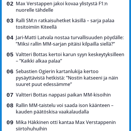
Max Verstappen jakoi kovaa ylistystä F1:n
nuorelle tähdelle
Ralli SM:n ratkaisuhetket käsillä – sarja palaa
tositoimiin Kiteellä
Jari-Matti Latvala nostaa turvallisuuden pöydälle:
”Miksi rallin MM-sarjan pitäisi kilpailla siellä?”
Valtteri Bottas kertoi karun syyn keskeytyksilleen
– ”Kaikki alkaa palaa”
Sebastien Ogierin kartanlukija kertoo
pysäyttävistä hetkistä: ”Nostin katseeni ja näin
suuret puut edessämme”
Valtteri Bottas nappasi paikan MM-kisoihin
Rallin MM-taistelu voi saada ison käänteen –
kauden päätöskisa vaakalaudalla
Mika Häkkinen otti kantaa Max Verstappenin
siirtohuhuihin