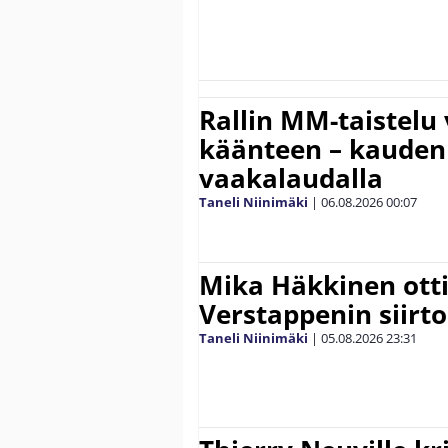
Rallin MM-taistelu 
käänteen – kauden
vaakalaudalla
Taneli Niinimäki
|
06.08.2026
00:07
Mika Häkkinen ott
Verstappenin siirt
Taneli Niinimäki
|
05.08.2026
23:31