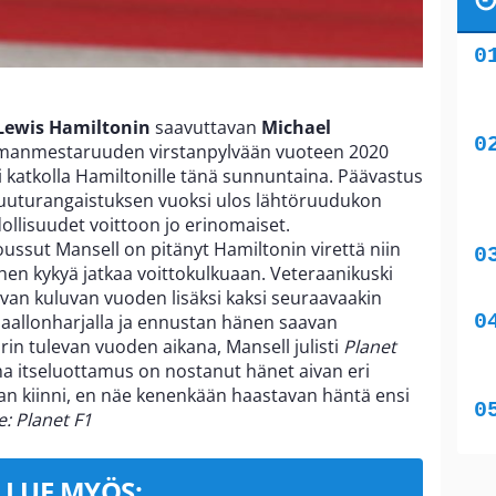
Lewis Hamiltonin
saavuttavan
Michael
manmestaruuden virstanpylvään vuoteen 2020
 katkolla Hamiltonille tänä sunnuntaina. Päävastus
ruuturangaistuksen vuoksi ulos lähtöruudukon
ollisuudet voittoon jo erinomaiset.
sut Mansell on pitänyt Hamiltonin virettä niin
hen kykyä jatkaa voittokulkuaan. Veteraanikuski
van kuluvan vuoden lisäksi kaksi seuraavaakin
 aallonharjalla ja ennustan hänen saavan
n tulevan vuoden aikana, Mansell julisti
Planet
 itseluottamus on nostanut hänet aivan eri
taan kiinni, en näe kenenkään haastavan häntä ensi
: Planet F1
LUE MYÖS: