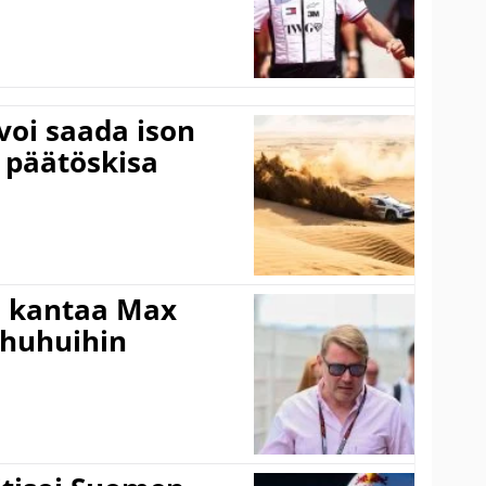
voi saada ison
 päätöskisa
i kantaa Max
ohuhuihin