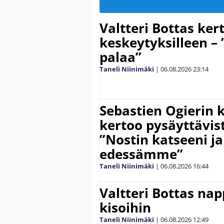
Valtteri Bottas ker
keskeytyksilleen – 
palaa”
Taneli Niinimäki
|
06.08.2026
23:14
Sebastien Ogierin 
kertoo pysäyttävist
”Nostin katseeni j
edessämme”
Taneli Niinimäki
|
06.08.2026
16:44
Valtteri Bottas na
kisoihin
Taneli Niinimäki
|
06.08.2026
12:49