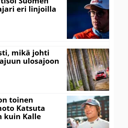
itisoi Suomen
ari eri linjoilla
ti, mikä johti
rajuun ulosajoon
on toinen
amoto Katsuta
 kuin Kalle