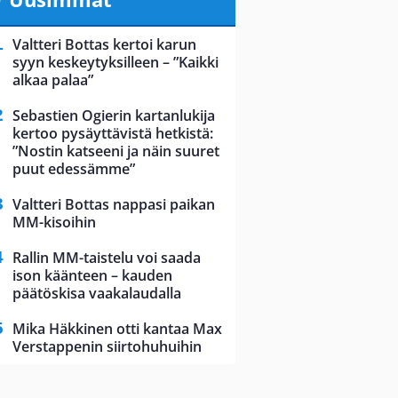
Valtteri Bottas kertoi karun
syyn keskeytyksilleen – ”Kaikki
alkaa palaa”
Sebastien Ogierin kartanlukija
kertoo pysäyttävistä hetkistä:
”Nostin katseeni ja näin suuret
puut edessämme”
Valtteri Bottas nappasi paikan
MM-kisoihin
Rallin MM-taistelu voi saada
ison käänteen – kauden
päätöskisa vaakalaudalla
Mika Häkkinen otti kantaa Max
Verstappenin siirtohuhuihin