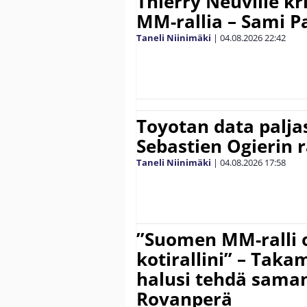
Thierry Neuville kr
MM-rallia – Sami Paj
Taneli Niinimäki
|
04.08.2026
22:42
Toyotan data paljas
Sebastien Ogierin 
Taneli Niinimäki
|
04.08.2026
17:58
”Suomen MM-ralli 
kotirallini” – Tak
halusi tehdä saman
Rovanperä