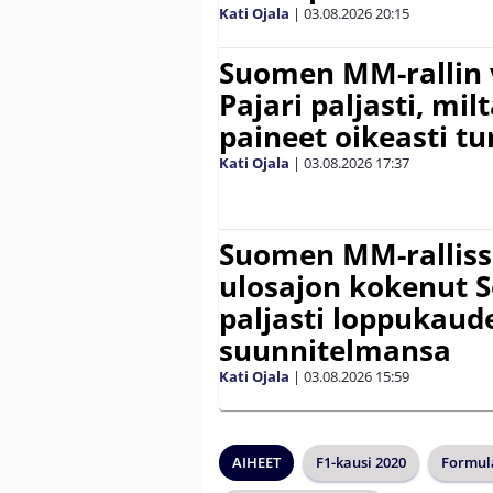
Kati Ojala
|
03.08.2026
20:15
Suomen MM-rallin 
Pajari paljasti, milt
paineet oikeasti tu
Kati Ojala
|
03.08.2026
17:37
Suomen MM-ralliss
ulosajon kokenut S
paljasti loppukaud
suunnitelmansa
Kati Ojala
|
03.08.2026
15:59
AIHEET
F1-kausi 2020
Formul