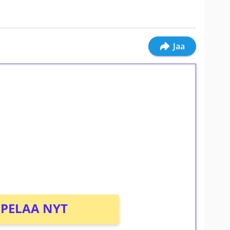
Jaa
ilmaiskierroksia ilman
osta Tuohi 1000 -peliin (arvo 0,20€ per
PELAA NYT