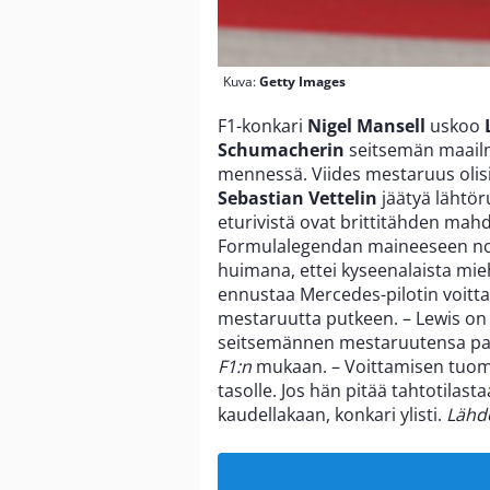
Kuva:
Getty Images
F1-konkari
Nigel Mansell
uskoo
Schumacherin
seitsemän maail
mennessä. Viides mestaruus olisi
Sebastian Vettelin
jäätyä lähtö
eturivistä ovat brittitähden mahd
Formulalegendan maineeseen nous
huimana, ettei kyseenalaista mie
ennustaa Mercedes-pilotin voitta
mestaruutta putkeen. – Lewis on
seitsemännen mestaruutensa pari
F1:n
mukaan. – Voittamisen tuoma
tasolle. Jos hän pitää tahtotilas
kaudellakaan, konkari ylisti.
Lähde