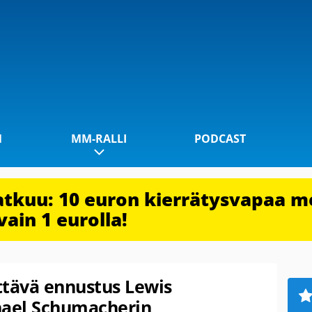
1
MM-RALLI
PODCAST
jatkuu: 10 euron kierrätysvapaa m
vain 1 eurolla!
yttävä ennustus Lewis
hael Schumacherin