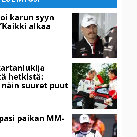
toi karun syyn
”Kaikki alkaa
kartanlukija
ä hetkistä:
a näin suuret puut
ppasi paikan MM-