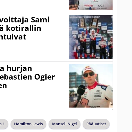
voittaja Sami
ä kotirallin
ntuivat
a hurjan
ebastien Ogier
en
a 1
Hamilton Lewis
Mansell Nigel
Pääuutiset