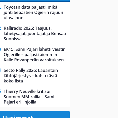
Toyotan data paljasti, mikä
johti Sebastien Ogierin rajuun
ulosajoon
Ralliradio 2026: Taajuus,
lähetysajat, juontajat ja Bensaa
Suonissa
EK15: Sami Pajari lähetti viestin
Ogierille – paljasti aiemmin
Kalle Rovanperän varoituksen
Secto Rally 2026: Lauantain
lähtöjärjestys – katso tästä
koko lista
Thierry Neuville kritisoi
Suomen MM-rallia – Sami
Pajari eri linjoilla
Uusimmat