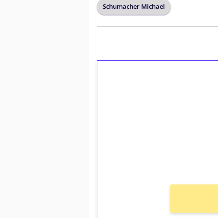
Schumacher Michael
1€ = 10€ arvosta 
kierrätystä!
Talleta 1€
Saat heti 50 ilmaiskierr
kierros)!
Ei kierrätysvaatimusta!