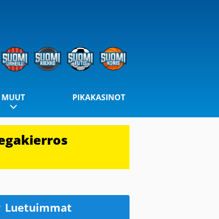
MUUT
PIKAKASINOT
egakierros
Luetuimmat