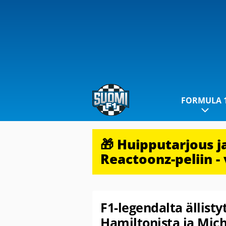
FORMULA 
🎁 Huipputarjous 
Reactoonz-peliin - 
F1-legendalta ällist
Hamiltonista ja Mic